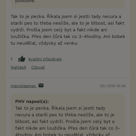
podobné.
Tak to je pecka. Říkala jsem si jestli tady necura a
starší pes to třeba neslíže, ale to je blbost, asi fakt
vydrží. Prošla jsem celý byt a fakt nikde ani
loužička. Přes den čůrá tak co 3-4hodiny. Ani bobek
tu neudělal, vždycky až venku
1
Kvalitní příspěvek
Nahlásit
Citovat
marcelaamax
30.1.2019 10:38
PHV napsal(a):
Tak to je pecka. Říkala jsem si jestli tady
necura a starší pes to třeba neslíže, ale to je
blbost, asi fakt vydrží. Prošla jsem celý byt a
fakt nikde ani loužička. Přes den čůrá tak co 3-
4hodiny. Ani bobek tu neudělal, vždycky až