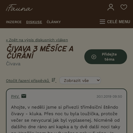
CELÉ MENU
INZERCE
DISKUSE
ČLÁNKY
« Zpět na výpis diskusních vláken
ČIVAVA 3 MĚSÍCE A
Přidejte
ČŮRÁNÍ
téma
Čivava
Otočit řazení příspěvků
PHV
30.1.2019 09:50
Ahojte, v neděli jsme si přivezli tříměsíční štěndo
čivavy - kluka. Přes noc tu byla loužička, protože
večer se nevycural jak byl vyplasenej. Nicméně od
dalšího dne ráno ani kapka a ty dvě další noci taky