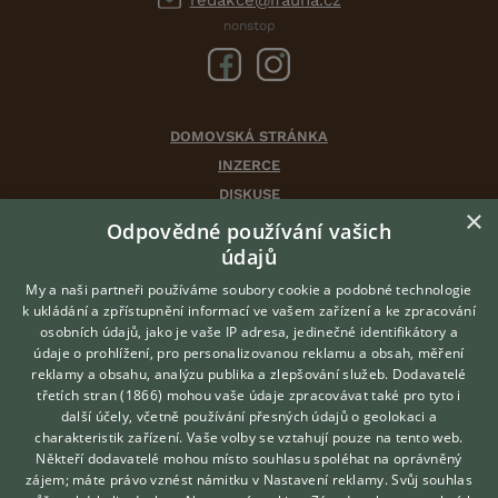
nonstop
DOMOVSKÁ STRÁNKA
INZERCE
DISKUSE
×
ČLÁNKY
Odpovědné používání vašich
CHOVATELSKÉ STANICE
údajů
ATLAS
My a naši partneři používáme soubory cookie a podobné technologie
VÝBĚR VHODNÉHO PLEMENE
k ukládání a zpřístupnění informací ve vašem zařízení a ke zpracování
osobních údajů, jako je vaše IP adresa, jedinečné identifikátory a
údaje o prohlížení, pro personalizovanou reklamu a obsah, měření
O nás
reklamy a obsahu, analýzu publika a zlepšování služeb.
Dodavatelé
třetích stran (1866)
mohou vaše údaje zpracovávat také pro tyto i
Kontakt
Hledáte zvířecího kamaráda?
další účely, včetně používání přesných údajů o geolokaci a
Zdarma vám poradí
Možnosti zvýraznění inzerátů
charakteristik zařízení. Vaše volby se vztahují pouze na tento web.
VETERINÁŘ ONLINE
Podmínky užití
Někteří dodavatelé mohou místo souhlasu spoléhat na oprávněný
KONZULTOVAT S
zájem; máte právo vznést námitku v
Nastavení reklamy
. Svůj souhlas
Zpracování osobních údajů
VETERINÁŘEM