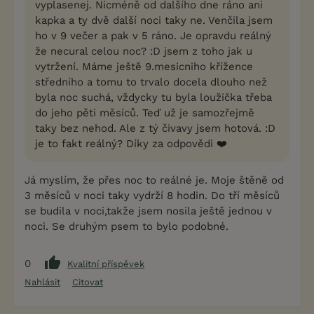
vyplasenej. Nicméně od dalšího dne ráno ani
kapka a ty dvě další noci taky ne. Venčila jsem
ho v 9 večer a pak v 5 ráno. Je opravdu reálný
že necural celou noc? :D jsem z toho jak u
vytržení. Máme ještě 9.mesicniho křížence
středního a tomu to trvalo docela dlouho než
byla noc suchá, vždycky tu byla loužička třeba
do jeho pěti měsíců. Teď už je samozřejmě
taky bez nehod. Ale z tý čivavy jsem hotová. :D
je to fakt reálný? Díky za odpovědi ❤️
Já myslím, že přes noc to reálné je. Moje štěně od
3 měsíců v noci taky vydrží 8 hodin. Do tří měsíců
se budila v noci,takže jsem nosila ještě jednou v
noci. Se druhým psem to bylo podobné.
0
Kvalitní příspěvek
Nahlásit
Citovat