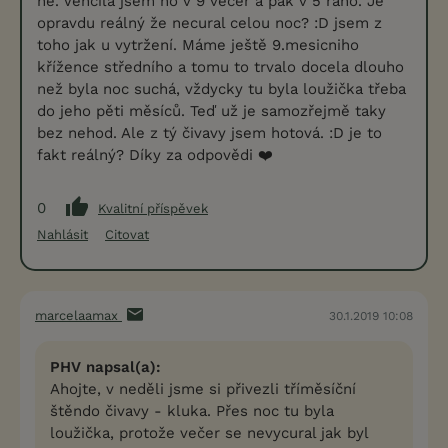
ne. Venčila jsem ho v 9 večer a pak v 5 ráno. Je
opravdu reálný že necural celou noc? :D jsem z
toho jak u vytržení. Máme ještě 9.mesicniho
křížence středního a tomu to trvalo docela dlouho
než byla noc suchá, vždycky tu byla loužička třeba
do jeho pěti měsíců. Teď už je samozřejmě taky
bez nehod. Ale z tý čivavy jsem hotová. :D je to
fakt reálný? Díky za odpovědi ❤️
0
Kvalitní příspěvek
Nahlásit
Citovat
marcelaamax
30.1.2019 10:08
PHV napsal(a):
Ahojte, v neděli jsme si přivezli tříměsíční
štěndo čivavy - kluka. Přes noc tu byla
loužička, protože večer se nevycural jak byl