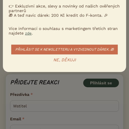
👉 Exkluzivní akce, slevy a novinky od našich ověřených
partnerů
🎁 A teď navíc dárek: 200 Kč kredit do F-konta. 🎉
Více informací o souhlasu s marketingem třetích stran
najdete
.
zde
PŘIHLÁSIT SE K NEWSLETTERU A VYZVEDNOUT DÁREK. 🎁
NE, DĚKUJI
PŘIDEJTE REAKCI
Přihlásit se
Přezdívka
Email