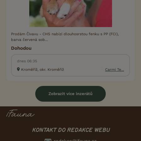
Prodám Čivavu - CHS nabízí dlouhosrstou fenku s PP (FCI),
barva červená sob...
Dohodou
dnes 06:35
Kroměříž, okr. Kroměříž
Carmi Te...
Zobrazit více inzerátů
KONTAKT DO REDAKCE WEBU
redakce@ifauna.cz