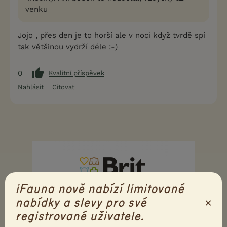
venku
Jojo , přes den je to horší ale v noci když tvrdě spí
tak většinou vydrží déle :-)
0
Kvalitní příspěvek
Nahlásit
Citovat
iFauna nově nabízí limitované
×
nabídky a slevy pro své
registrované uživatele.