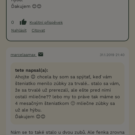
Ďakujem 😊😊
0
Kvalitní příspěvek
Nahlásit
Citovat
marcelaamax
31.1.2019 21:40
tete napsal(a):
Ahojte 😊 chcela by som sa spýtať, keď vám
šteniatko menilo zúbky za trvalé.. stalo sa vám,
že sa trvalé už prerezali, ale ešte pred nimi
ostali mliečne?? lebo my to práve tak máme so
4 mesačným šteniatkom 🙂 mliečne zúbky sa
už ale hýbu.
Ďakujem 😊😊
Nám se to také stalo u dvou zubů. Ale fenka zrovna