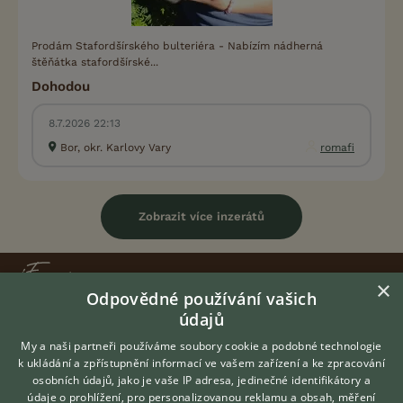
Prodám Stafordšírského bulteriéra - Nabízím nádherná
štěňátka stafordšírské...
Dohodou
8.7.2026 22:13
Bor, okr. Karlovy Vary
romafi
Zobrazit více inzerátů
×
Odpovědné používání vašich
údajů
KONTAKT DO REDAKCE WEBU
My a naši partneři používáme soubory cookie a podobné technologie
redakce@ifauna.cz
k ukládání a zpřístupnění informací ve vašem zařízení a ke zpracování
nonstop
osobních údajů, jako je vaše IP adresa, jedinečné identifikátory a
údaje o prohlížení, pro personalizovanou reklamu a obsah, měření