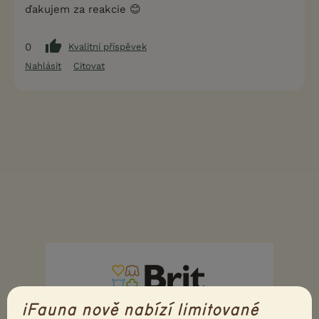
ďakujem za reakcie 😊
0
Kvalitní příspěvek
Nahlásit
Citovat
iFauna nově nabízí limitované