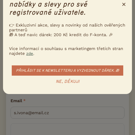
×
nabídky a slevy pro své
registrované uživatele.
👉 Exkluzivní akce, slevy a novinky od našich ověřených
partnerů
🎁 A teď navíc dárek: 200 Kč kredit do F-konta. 🎉
Více informací o souhlasu s marketingem třetích stran
najdete
.
zde
PŘIDEJTE REAKCI
Přihlásit se
PŘIHLÁSIT SE K NEWSLETTERU A VYZVEDNOUT DÁREK. 🎁
Přezdívka
NE, DĚKUJI
Email