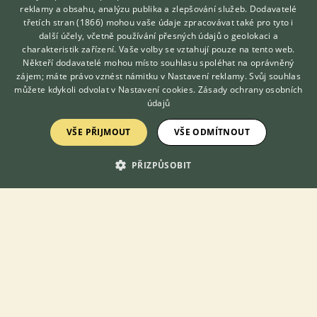
reklamy a obsahu, analýzu publika a zlepšování služeb.
Dodavatelé
třetích stran (1866)
mohou vaše údaje zpracovávat také pro tyto i
Hledáte zvířecího kamaráda?
další účely, včetně používání přesných údajů o geolokaci a
Zdarma vám poradí
DOMOVSKÁ STRÁNKA
charakteristik zařízení. Vaše volby se vztahují pouze na tento web.
VETERINÁŘ ONLINE
Někteří dodavatelé mohou místo souhlasu spoléhat na oprávněný
INZERCE
KONZULTOVAT S
zájem; máte právo vznést námitku v
Nastavení reklamy
. Svůj souhlas
DISKUSE
VETERINÁŘEM
můžete kdykoli odvolat v
Nastavení cookies
.
Zásady ochrany osobních
ČLÁNKY
údajů
CHOVATELSKÉ STANICE
VŠE PŘIJMOUT
VŠE ODMÍTNOUT
ATLAS
VÝBĚR VHODNÉHO PLEMENE
PŘIZPŮSOBIT
O nás
Kontakt
Možnosti zvýraznění inzerátů
Podmínky užití
Zpracování osobních údajů
Přihlášení