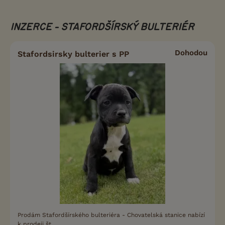
INZERCE - STAFORDŠÍRSKÝ BULTERIÉR
Dohodou
Stafordsirsky bulterier s PP
Prodám Stafordšírského bulteriéra - Chovatelská stanice nabízí
k prodeji št...