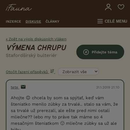
CELÉ MENU
INZERCE
DISKUSE
ČLÁNKY
« Zpět na výpis diskusních vláken
VÝMENA CHRUPU
Přidejte téma
Stafordšírský bulteriér
Otočit řazení příspěvků
tete
31.1.2019 21:10
Ahojte 😊 chcela by som sa spýtať, keď vám
šteniatko menilo zúbky za trvalé.. stalo sa vám, že
sa trvalé už prerezali, ale ešte pred nimi ostali
mliečne?? lebo my to práve tak máme so 4
mesačným šteniatkom 🙂 mliečne zúbky sa už ale
hýbu.