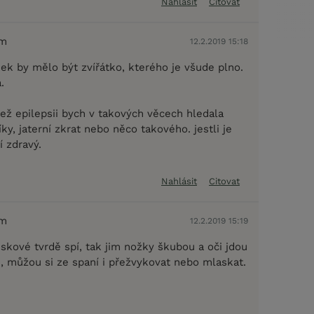
Nahlásit
Citovat
em
12.2.2019 15:18
ek by mělo být zvířátko, kterého je všude plno.
.
než epilepsii bych v takových věcech hledala
íky, jaterní zkrat nebo něco takového. jestli je
 zdravý.
Nahlásit
Citovat
em
12.2.2019 15:19
jskové tvrdě spí, tak jim nožky škubou a oči jdou
, můžou si ze spaní i přežvykovat nebo mlaskat.