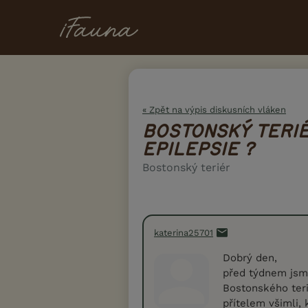
« Zpět na výpis diskusních vláken
BOSTONSKÝ TERIÉ
EPILEPSIE ?
Bostonský teriér
katerina25701
Dobrý den,
před týdnem jsme
Bostonského terié
přítelem všimli,