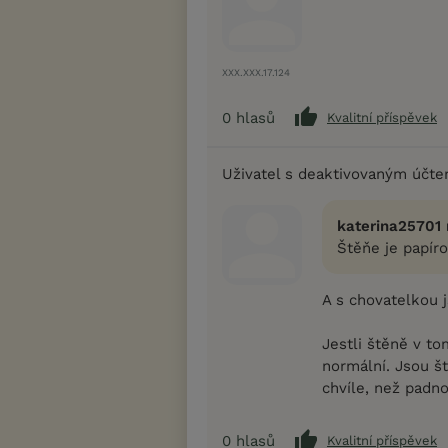
XXX.XXX.17.124
0
hlasů
Kvalitní příspěvek
Uživatel s deaktivovaným účt
katerina25701 
Štěňe je papír
A s chovatelkou j
Jestli štěně v to
normální. Jsou ště
chvíle, než padno
0
hlasů
Kvalitní příspěvek