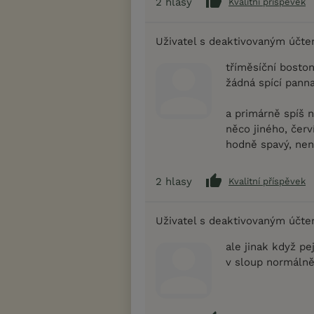
2
hlasy
Kvalitní příspěvek
Uživatel s deaktivovaným účt
tříměsíční boston
žádná spící panna
a primárně spíš 
něco jiného, červ
hodně spavý, není
2
hlasy
Kvalitní příspěvek
Uživatel s deaktivovaným účt
ale jinak když pe
v sloup normálně