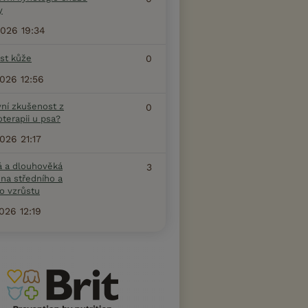
y
2026 19:34
ost kůže
0
2026 12:56
vní zkušenost z
0
terapii u psa?
2026 21:17
á a dlouhověká
3
na středního a
o vzrůstu
2026 12:19