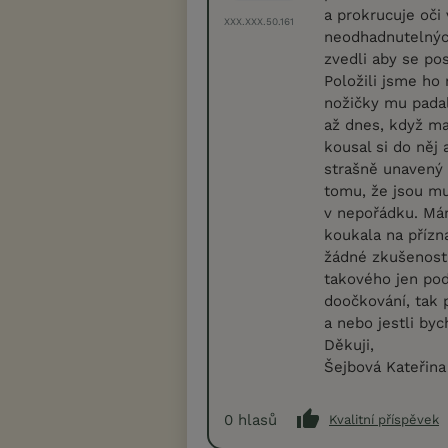
a prokrucuje oči
XXX.XXX.50.161
neodhadnutelných
zvedli aby se pos
Položili jsme ho 
nožičky mu padal
až dnes, když ma
kousal si do něj
strašně unavený 
tomu, že jsou mu
v nepořádku. Mám
koukala na přízn
žádné zkušenosti
takového jen pod
doočkování, tak 
a nebo jestli by
Děkuji,
Šejbová Kateřina
0
hlasů
Kvalitní příspěvek