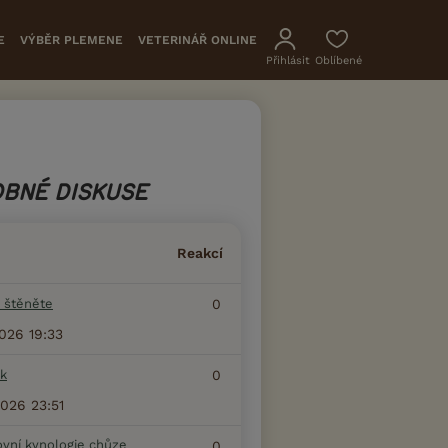
E
VÝBĚR PLEMENE
VETERINÁŘ ONLINE
Přihlásit
Oblíbené
BNÉ DISKUSE
Reakcí
 štěněte
0
2026 19:33
k
0
2026 23:51
ovní kynologie chůze
0