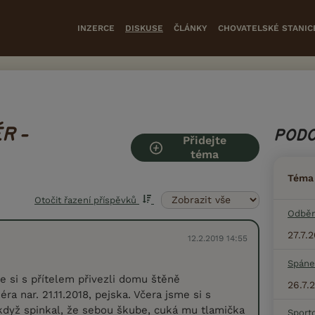
INZERCE
DISKUSE
ČLÁNKY
CHOVATELSKÉ STANIC
R -
PODO
Přidejte
téma
Téma
Otočit řazení příspěvků
Odběr
27.7.
12.2.2019 14:55
Spáne
 si s přítelem přivezli domu štěně
26.7.
ra nar. 21.11.2018, pejska. Včera jsme si s
 když spinkal, že sebou škube, cuká mu tlamička
Sport