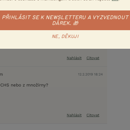
12.2.2019 15:23
 mě vyděsilo, že se nedal z toho probudit a
PŘIHLÁSIT SE K NEWSLETTERU A VYZVEDNOUT
DÁREK. 🎁
ě dost. A do toho jazíčku si kousal opravdu
vý, že by prospal celý den. Samozřejmě občas
 ale rychle ho zase přepadne únava.
NE, DĚKUJI
Nahlásit
Citovat
em
12.2.2019 18:24
z CHS nebo z množírny?
Nahlásit
Citovat