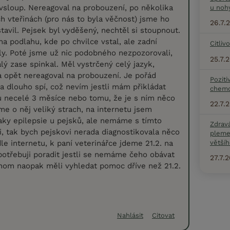
 vsloup. Nereagoval na probouzení, po několika
u noh
 vteřinách (pro nás to byla věčnost) jsme ho
26.7.
tavil. Pejsek byl vyděšený, nechtěl si stoupnout.
na podlahu, kde po chvilce vstal, ale zadní
Citliv
y. Poté jsme už nic podobného nezpozorovali,
25.7.
lý zase spinkal. Měl vystrčený celý jazyk,
 a opět nereagoval na probouzení. Je pořád
Poziti
a dlouho spí, což nevím jestli mám přikládat
chemo
 necelé 3 měsíce nebo tomu, že je s ním něco
22.7.
e o něj veliký strach, na internetu jsem
aky epilepsie u pejsků, ale nemáme s tímto
Zdrav
, tak bych pejskovi nerada diagnostikovala něco
pleme
le internetu, k paní veterinářce jdeme 21.2. na
většíh
potřebuji poradit jestli se nemáme čeho obávat
27.7.
chom naopak měli vyhledat pomoc dříve než 21.2.
Nahlásit
Citovat