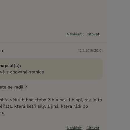
Nahlásit
Citovat
em
12.2.2019 20:01
napsal(a):
ové z chované stanice
ste se radili?
mhle věku blbne třeba 2 h a pak 1 h spí, tak je to
ňata, která šetří síly, a jiná, která řádí do
u.
Nahlásit
Citovat