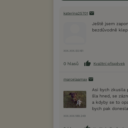
katerina25701
Ještě jsem zapom
bezdůvodně klepe
XXX.XXX.50.161
0
hlasů
Kvalitní příspěvek
marcelaamax
Asi bych zkusila 
šla hned, se záz
a kdyby se to opa
bych pak donesla
XXX.XXX.189.249