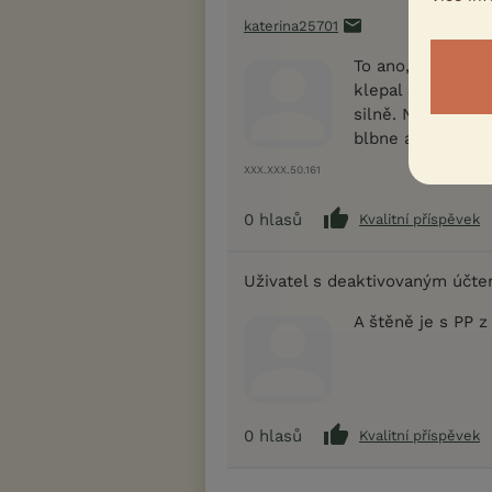
katerina25701
To ano, ale spíše
klepal se poměrn
silně. Není tako
blbne a ne málo,
XXX.XXX.50.161
0
hlasů
Kvalitní příspěvek
Uživatel s deaktivovaným účt
A štěně je s PP 
0
hlasů
Kvalitní příspěvek