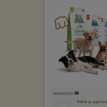
katerina25701
Štěňe je papírov