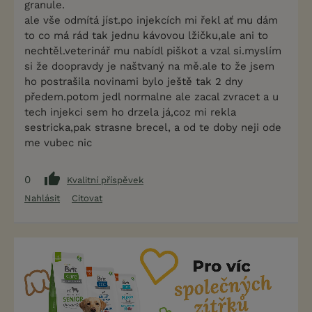
granule.
ale vše odmítá jíst.po injekcích mi řekl ať mu dám
to co má rád tak jednu kávovou lžičku,ale ani to
nechtěl.veterinář mu nabídl piškot a vzal si.myslím
si že doopravdy je naštvaný na mě.ale to že jsem
ho postrašila novinami bylo ještě tak 2 dny
předem.potom jedl normalne ale zacal zvracet a u
tech injekci sem ho drzela já,coz mi rekla
sestricka,pak strasne brecel, a od te doby neji ode
me vubec nic
0
Kvalitní příspěvek
Nahlásit
Citovat