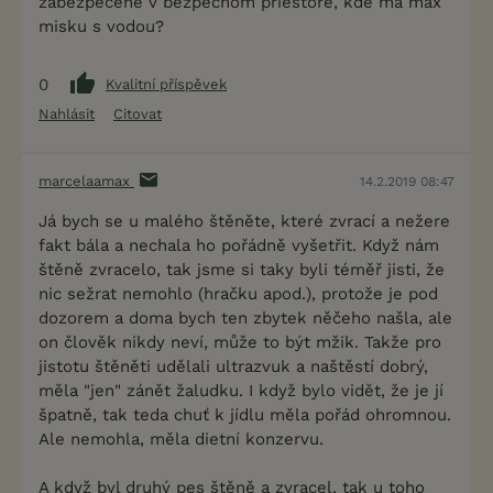
zabezpecene v bezpecnom priestore, kde ma max
misku s vodou?
0
Kvalitní příspěvek
Nahlásit
Citovat
marcelaamax
14.2.2019 08:47
Já bych se u malého štěněte, které zvrací a nežere
fakt bála a nechala ho pořádně vyšetřit. Když nám
štěně zvracelo, tak jsme si taky byli téměř jisti, že
nic sežrat nemohlo (hračku apod.), protože je pod
dozorem a doma bych ten zbytek něčeho našla, ale
on člověk nikdy neví, může to být mžik. Takže pro
jistotu štěněti udělali ultrazvuk a naštěstí dobrý,
měla "jen" zánět žaludku. I když bylo vidět, že je jí
špatně, tak teda chuť k jídlu měla pořád ohromnou.
Ale nemohla, měla dietní konzervu.
A když byl druhý pes štěně a zvracel, tak u toho