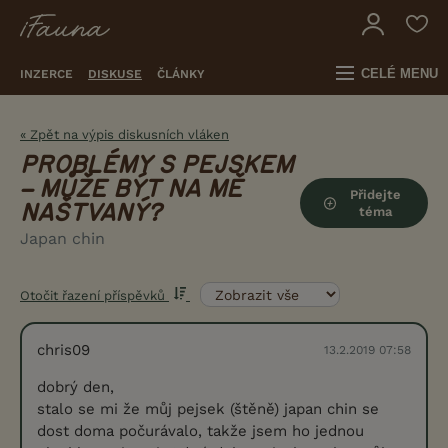
CELÉ MENU
INZERCE
DISKUSE
ČLÁNKY
« Zpět na výpis diskusních vláken
PROBLÉMY S PEJSKEM
– MŮŽE BÝT NA MĚ
Přidejte
NAŠTVANÝ?
téma
Japan chin
Otočit řazení příspěvků
chris09
13.2.2019 07:58
dobrý den,
stalo se mi že můj pejsek (štěně) japan chin se
dost doma počurávalo, takže jsem ho jednou