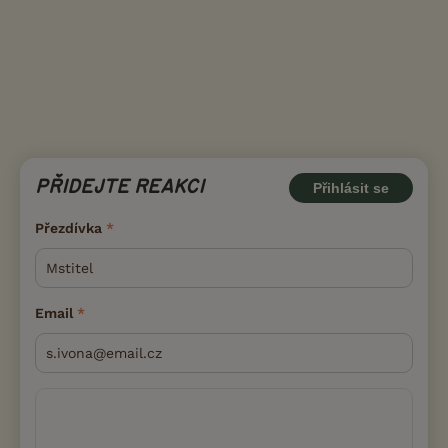
PŘIDEJTE REAKCI
Přihlásit se
Přezdívka
Email