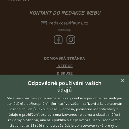
KONTAKT DO REDAKCE WEBU
redakce@ifauna.cz
nonstop
DOMOVSKÁ STRÁNKA
INZERCE
DISKUSE
×
ČLÁNKY
Odpovědné používání vašich
CHOVATELSKÉ STANICE
údajů
ATLAS
My a naši partneři používáme soubory cookie a podobné technologie
VÝBĚR VHODNÉHO PLEMENE
k ukládání a zpřístupnění informací ve vašem zařízení a ke zpracování
osobních údajů, jako je vaše IP adresa, jedinečné identifikátory a
údaje o prohlížení, pro personalizovanou reklamu a obsah, měření
O nás
reklamy a obsahu, analýzu publika a zlepšování služeb.
Dodavatelé
třetích stran (1866)
mohou vaše údaje zpracovávat také pro tyto i
Kontakt
Hledáte zvířecího kamaráda?