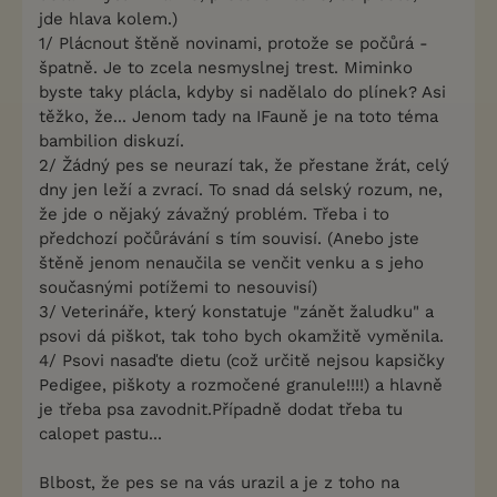
jde hlava kolem.)
1/ Plácnout štěně novinami, protože se počůrá -
špatně. Je to zcela nesmyslnej trest. Miminko
byste taky plácla, kdyby si nadělalo do plínek? Asi
těžko, že... Jenom tady na IFauně je na toto téma
bambilion diskuzí.
2/ Žádný pes se neurazí tak, že přestane žrát, celý
dny jen leží a zvrací. To snad dá selský rozum, ne,
že jde o nějaký závažný problém. Třeba i to
předchozí počůrávání s tím souvisí. (Anebo jste
štěně jenom nenaučila se venčit venku a s jeho
současnými potížemi to nesouvisí)
3/ Veterináře, který konstatuje "zánět žaludku" a
psovi dá piškot, tak toho bych okamžitě vyměnila.
4/ Psovi nasaďte dietu (což určitě nejsou kapsičky
Pedigee, piškoty a rozmočené granule!!!!) a hlavně
je třeba psa zavodnit.Případně dodat třeba tu
calopet pastu...
Blbost, že pes se na vás urazil a je z toho na