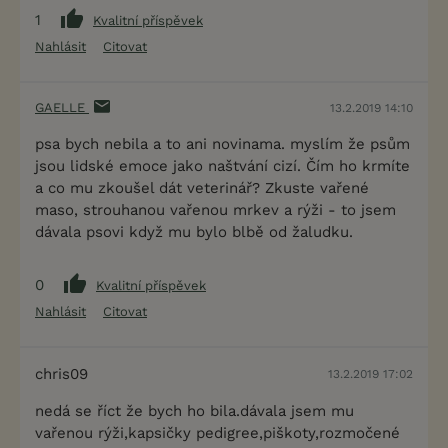
1
Kvalitní příspěvek
Nahlásit
Citovat
GAELLE
13.2.2019 14:10
psa bych nebila a to ani novinama. myslím že psům
jsou lidské emoce jako naštvání cizí. Čím ho krmíte
a co mu zkoušel dát veterinář? Zkuste vařené
maso, strouhanou vařenou mrkev a rýži - to jsem
dávala psovi když mu bylo blbě od žaludku.
0
Kvalitní příspěvek
Nahlásit
Citovat
chris09
13.2.2019 17:02
nedá se říct že bych ho bila.dávala jsem mu
vařenou rýži,kapsičky pedigree,piškoty,rozmočené