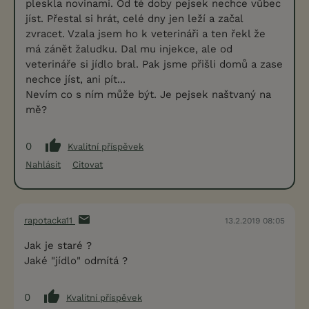
pleskla novinami. Od té doby pejsek nechce vůbec
jíst. Přestal si hrát, celé dny jen leží a začal
zvracet. Vzala jsem ho k veterináři a ten řekl že
má zánět žaludku. Dal mu injekce, ale od
veterináře si jídlo bral. Pak jsme přišli domů a zase
nechce jíst, ani pít...
Nevím co s ním může být. Je pejsek naštvaný na
mě?
0
Kvalitní příspěvek
Nahlásit
Citovat
rapotacka11
13.2.2019 08:05
Jak je staré ?
Jaké "jídlo" odmítá ?
0
Kvalitní příspěvek