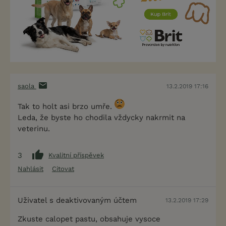
saola
13.2.2019 17:16
Tak to holt asi brzo umře.
Leda, že byste ho chodila vždycky nakrmit na
veterinu.
3
Kvalitní příspěvek
Nahlásit
Citovat
Uživatel s deaktivovaným účtem
13.2.2019 17:29
Zkuste calopet pastu, obsahuje vysoce