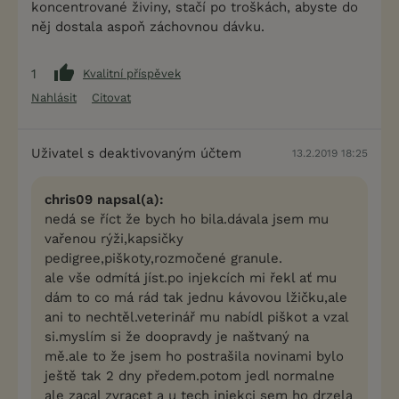
koncentrované živiny, stačí po troškách, abyste do
něj dostala aspoň záchovnou dávku.
1
Kvalitní příspěvek
Nahlásit
Citovat
Uživatel s deaktivovaným účtem
13.2.2019 18:25
chris09 napsal(a):
nedá se říct že bych ho bila.dávala jsem mu
vařenou rýži,kapsičky
pedigree,piškoty,rozmočené granule.
ale vše odmítá jíst.po injekcích mi řekl ať mu
dám to co má rád tak jednu kávovou lžičku,ale
ani to nechtěl.veterinář mu nabídl piškot a vzal
si.myslím si že doopravdy je naštvaný na
mě.ale to že jsem ho postrašila novinami bylo
ještě tak 2 dny předem.potom jedl normalne
ale zacal zvracet a u tech injekci sem ho drzela