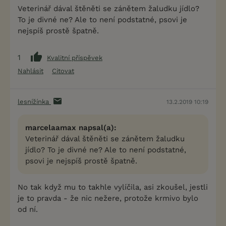
Veterinář dával štěněti se zánětem žaludku jídlo?
To je divné ne? Ale to není podstatné, psovi je
nejspíš prostě špatně.
1
Kvalitní příspěvek
Nahlásit
Citovat
lesnížínka
13.2.2019 10:19
marcelaamax napsal(a):
Veterinář dával štěněti se zánětem žaludku
jídlo? To je divné ne? Ale to není podstatné,
psovi je nejspíš prostě špatně.
No tak když mu to takhle vylíčila, asi zkoušel, jestli
je to pravda - že nic nežere, protože krmivo bylo
od ní.