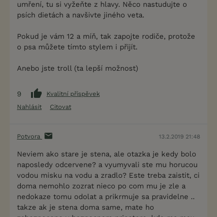
umření, tu si vyžeňte z hlavy. Něco nastudujte o
psích dietách a navšivte jiného veta.
Pokud je vám 12 a míň, tak zapojte rodiče, protože
o psa můžete tímto stylem i přijít.
Anebo jste troll (ta lepší možnost)
9
Kvalitní příspěvek
Nahlásit
Citovat
Potvora
13.2.2019 21:48
Neviem ako stare je stena, ale otazka je kedy bolo
naposledy odcervene? a vyumyvali ste mu horucou
vodou misku na vodu a zradlo? Este treba zaistit, ci
doma nemohlo zozrat nieco po com mu je zle a
nedokaze tomu odolat a prikrmuje sa pravidelne ..
takze ak je stena doma same, mate ho