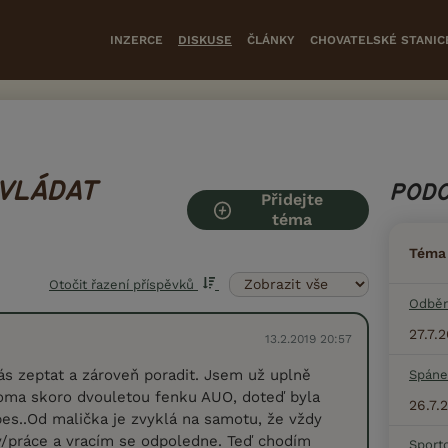
INZERCE
DISKUSE
ČLÁNKY
CHOVATELSKÉ STANIC
VLÁDAT
PODO
Přidejte
téma
Téma
Otočit řazení příspěvků
Odběr
27.7.
13.2.2019 20:57
ás zeptat a zároveň poradit. Jsem už uplně
Spáne
ma skoro dvouletou fenku AUO, doteď byla
26.7.
s..Od malička je zvyklá na samotu, že vždy
y/práce a vracím se odpoledne. Teď chodím
Sport