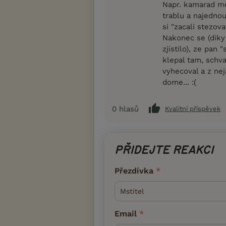
Napr. kamarad me
trablu a najednou
si "zacali stezovat
Nakonec se (diky 
zjistilo), ze pan
klepal tam, schva
vyhecoval a z ne
dome... :(
0
hlasů
Kvalitní příspěvek
PŘIDEJTE REAKCI
Přezdívka
Email