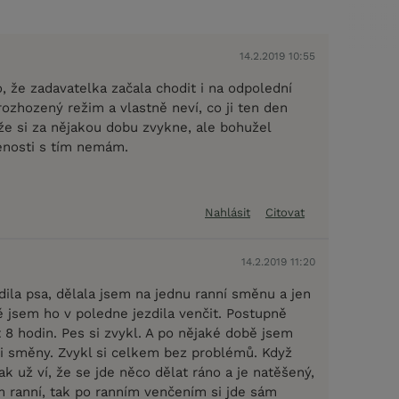
14.2.2019 10:55
, že zadavatelka začala chodit i na odpolední
ozhozený režim a vlastně neví, co ji ten den
že si za nějakou dobu zvykne, ale bohužel
enosti s tím nemám.
Nahlásit
Citovat
14.2.2019 11:20
dila psa, dělala jsem na jednu ranní směnu a jen
ě jsem ho v poledne jezdila venčit. Postupně
 8 hodin. Pes si zvykl. A po nějaké době jsem
tři směny. Zvykl si celkem bez problémů. Když
 už ví, že se jde něco dělat ráno a je natěšený,
ranní, tak po ranním venčením si jde sám