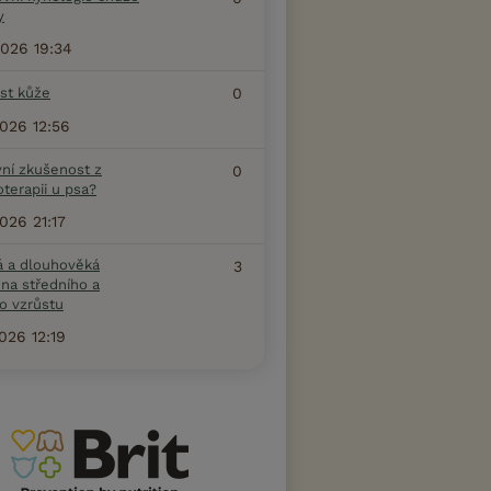
y
2026 19:34
ost kůže
0
2026 12:56
vní zkušenost z
0
terapii u psa?
2026 21:17
á a dlouhověká
3
na středního a
o vzrůstu
2026 12:19