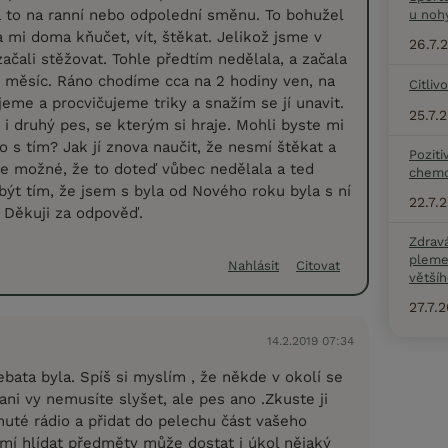
 to na ranní nebo odpolední směnu. To bohužel
u noh
a mi doma kňučet, vít, štěkat. Jelikož jsme v
26.7.
začali stěžovat. Tohle předtím nedělala, a začala
í měsíc. Ráno chodíme cca na 2 hodiny ven, na
Citliv
jeme a procvičujeme triky a snažím se jí unavit.
25.7.
 i druhý pes, se kterým si hraje. Mohli byste mi
o s tím? Jak jí znova naučit, že nesmí štěkat a
Poziti
 je možné, že to doteď vůbec nedělala a ted
chemo
být tím, že jsem s byla od Nového roku byla s ní
22.7.
 Děkuji za odpověď.
Zdrav
pleme
Nahlásit
Citovat
většíh
27.7.
14.2.2019 07:34
bata byla. Spíš si myslím , že někde v okolí se
ni vy nemusíte slyšet, ale pes ano .Zkuste ji
nuté rádio a přidat do pelechu část vašeho
umí hlídat předměty může dostat i úkol nějaký