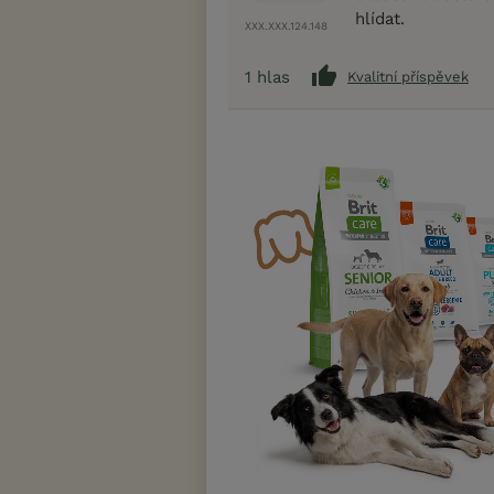
hlídat.
XXX.XXX.124.148
1
hlas
Kvalitní příspěvek