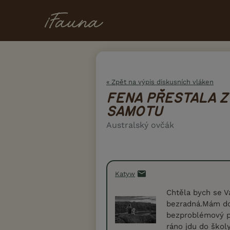
« Zpět na výpis diskusních vláken
FENA PŘESTALA Z
SAMOTU
Australský ovčák
Katyw
Chtěla bych se V
bezradná.Mám do
bezproblémový pe
ráno jdu do škol