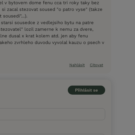
l v bytovem dome fenu cca tri roky taky bez
 si zacal stezovat soused "o patro vyse" (takze
 sousedi"...).
starsi sousedce z vedlejsiho bytu na patre
 "stezovatel" lozil zamerne k nemu za dvere,
lne dusal x krat kolem atd. jen aby fenu
jakeho zvrhleho duvodu vyvolal kauzu o psech v
Nahlásit
Citovat
Přihlásit se