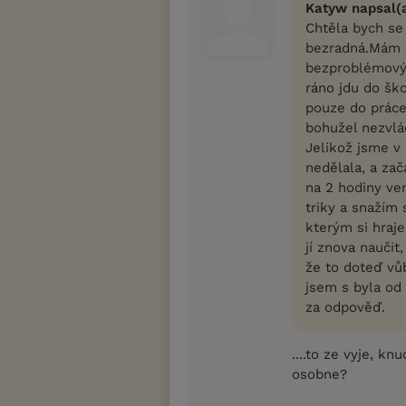
Katyw napsal(a
Chtěla bych se
bezradná.Mám 
bezproblémový 
ráno jdu do šk
pouze do práce
bohužel nezvlád
Jelikož jsme v 
nedělala, a za
na 2 hodiny ve
triky a snažím 
kterým si hraje
jí znova naučit
že to doteď vů
jsem s byla od
za odpověď.
....to ze vyje, kn
osobne?