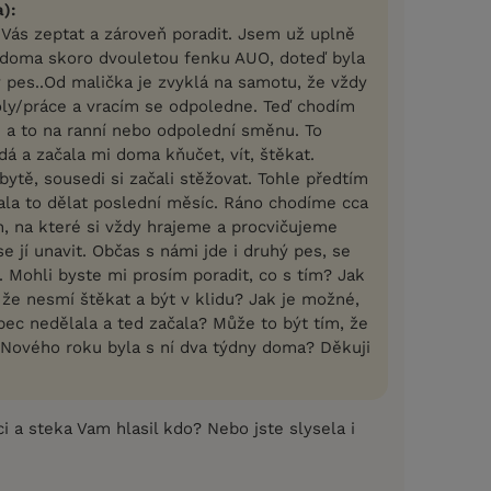
):
 Vás zeptat a zároveň poradit. Jsem už uplně
doma skoro dvouletou fenku AUO, doteď byla
pes..Od malička je zvyklá na samotu, že vždy
oly/práce a vracím se odpoledne. Teď chodím
 a to na ranní nebo odpolední směnu. To
á a začala mi doma kňučet, vít, štěkat.
bytě, sousedi si začali stěžovat. Tohle předtím
čala to dělat poslední měsíc. Ráno chodíme cca
n, na které si vždy hrajeme a procvičujeme
se jí unavit. Občas s námi jde i druhý pes, se
. Mohli byste mi prosím poradit, co s tím? Jak
, že nesmí štěkat a být v klidu? Jak je možné,
bec nedělala a ted začala? Může to být tím, že
 Nového roku byla s ní dva týdny doma? Děkuji
uci a steka Vam hlasil kdo? Nebo jste slysela i