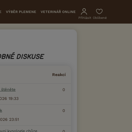
E
VÝBĚR PLEMENE
VETERINÁŘ ONLINE
Přihlásit
Oblíbené
BNÉ DISKUSE
Reakcí
 štěněte
0
2026 19:33
k
0
2026 23:51
ovní kynologie chůze
0