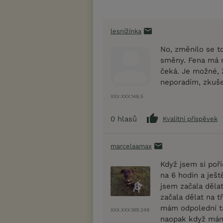
lesnížínka
No, změnilo se to
směny. Fena má r
čeká. Je možné, 
neporadím, zkuš
XXX.XXX.148.5
0
hlasů
Kvalitní příspěvek
marcelaamax
Když jsem si poří
na 6 hodin a ješt
jsem začala dělat
začala dělat na 
mám odpolední tak
XXX.XXX.189.249
naopak když mám 