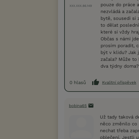
pouze do práce a
XXX.XXX.86.149
nezvládá a začal
bytě, sousedi si 
to dělat posledn
které si vždy hra
Občas s námi jde
prosím poradit, c
být v klidu? Jak
začala? Může to 
dva týdny doma?
0
hlasů
Kvalitní příspěvek
bobina65
Už tady taková de
něco změnilo co a
nechat třeba zap
oblečení. Jestli 