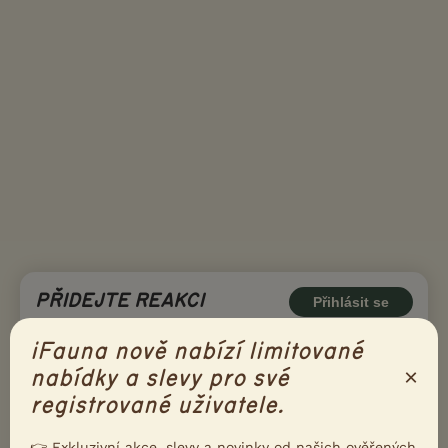
PŘIDEJTE REAKCI
Přihlásit se
Přezdívka
iFauna nově nabízí limitované
×
nabídky a slevy pro své
registrované uživatele.
Email
👉 Exkluzivní akce, slevy a novinky od našich ověřených