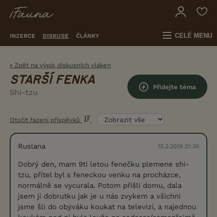
CELÉ MENU
INZERCE
DISKUSE
ČLÁNKY
« Zpět na výpis diskusních vláken
STARŠÍ FENKA
Přidejte téma
Shi-tzu
Otočit řazení příspěvků
Ruslana
15.2.2019 21:30
Dobrý den, mam 9ti letou fenečku plemene shi-
tzu, přítel byl s feneckou venku na procházce,
normálně se vycurala. Potom přišli domu, dala
jsem ji dobrutku jak je u nás zvykem a všichni
jsme šli do obýváku koukat na televizi, a najednou