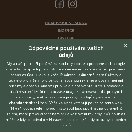
DOMOVSKÁ STRÁNKA
INZERCE
DISKUSE
×
ČLÁNKY
Odpovědné používání vašich
CHOVATELSKÉ STANICE
údajů
ATLAS
My a naši partneři používáme soubory cookie a podobné technologie
VÝBĚR VHODNÉHO PLEMENE
k ukládání a zpřístupnění informací ve vašem zařízení a ke zpracování
osobních údajů, jako je vaše IP adresa, jedinečné identifikátory a
údaje o prohlížení, pro personalizovanou reklamu a obsah, měření
O nás
reklamy a obsahu, analýzu publika a zlepšování služeb.
Dodavatelé
třetích stran (1866)
mohou vaše údaje zpracovávat také pro tyto i
Kontakt
Hledáte zvířecího kamaráda?
další účely, včetně používání přesných údajů o geolokaci a
Zdarma vám poradí
Možnosti zvýraznění inzerátů
charakteristik zařízení. Vaše volby se vztahují pouze na tento web.
VETERINÁŘ ONLINE
Podmínky užití
Někteří dodavatelé mohou místo souhlasu spoléhat na oprávněný
KONZULTOVAT S
zájem; máte právo vznést námitku v
Nastavení reklamy
. Svůj souhlas
Zpracování osobních údajů
VETERINÁŘEM
můžete kdykoli odvolat v
Nastavení cookies
.
Zásady ochrany osobních
údajů
Přihlášení