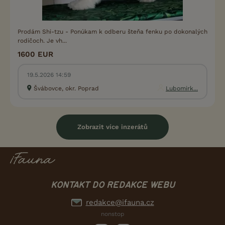
Prodám Shi-tzu - Ponúkam k odberu šteňa fenku po dokonalých
rodičoch. Je vh...
1600 EUR
19.5.2026 14:59
Švábovce, okr. Poprad
Lubomirk...
Zobrazit více inzerátů
KONTAKT DO REDAKCE WEBU
redakce@ifauna.cz
nonstop