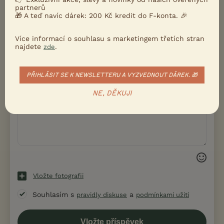
partnerů
🎁 A teď navíc dárek: 200 Kč kredit do F-konta. 🎉
Více informací o souhlasu s marketingem třetích stran
najdete
.
zde
PŘIHLÁSIT SE K NEWSLETTERU A VYZVEDNOUT DÁREK. 🎁
NE, DĚKUJI
Vložte fotografii
Souhlasím s
a
pravidly diskuse
podmínkami užití