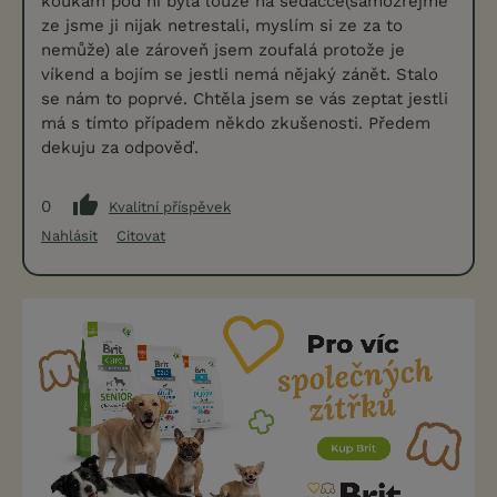
koukám pod ni byla louže na sedacce(samozřejmě
ze jsme ji nijak netrestali, myslím si ze za to
nemůže) ale zároveň jsem zoufalá protože je
víkend a bojím se jestli nemá nějaký zánět. Stalo
se nám to poprvé. Chtěla jsem se vás zeptat jestli
má s tímto případem někdo zkušenosti. Předem
dekuju za odpověď.
0
Kvalitní příspěvek
Nahlásit
Citovat