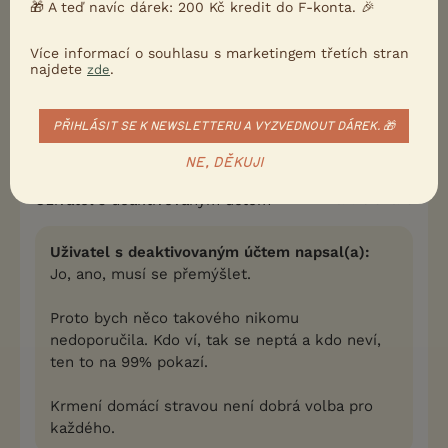
🎁 A teď navíc dárek: 200 Kč kredit do F-konta. 🎉
Krmení domácí stravou není dobrá volba pro
Více informací o souhlasu s marketingem třetích stran
každého.
najdete
.
zde
2
Kvalitní příspěvek
PŘIHLÁSIT SE K NEWSLETTERU A VYZVEDNOUT DÁREK. 🎁
Nahlásit
Citovat
NE, DĚKUJI
Uživatel s deaktivovaným účtem
16.2.2019 16:13
Uživatel s deaktivovaným účtem napsal(a):
Jo, ano, musí se přemýšlet.
Proto bych něco takového nikomu
nedoporučila. Kdo ví, tak se neptá a kdo neví,
ten to na 99% pokazí.
Krmení domácí stravou není dobrá volba pro
každého.