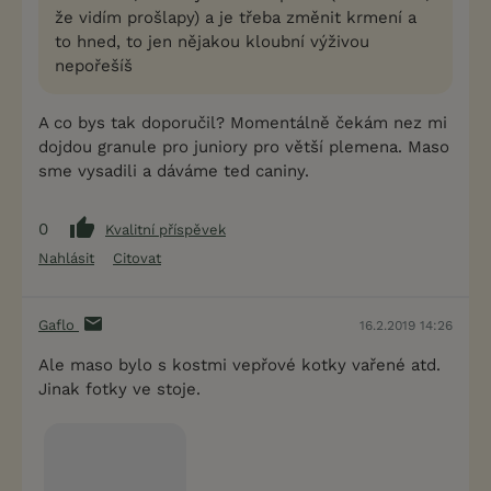
že vidím prošlapy) a je třeba změnit krmení a
to hned, to jen nějakou kloubní výživou
nepořešíš
A co bys tak doporučil? Momentálně čekám nez mi
dojdou granule pro juniory pro větší plemena. Maso
sme vysadili a dáváme ted caniny.
0
Kvalitní příspěvek
Nahlásit
Citovat
Gaflo
16.2.2019 14:26
Ale maso bylo s kostmi vepřové kotky vařené atd.
Jinak fotky ve stoje.