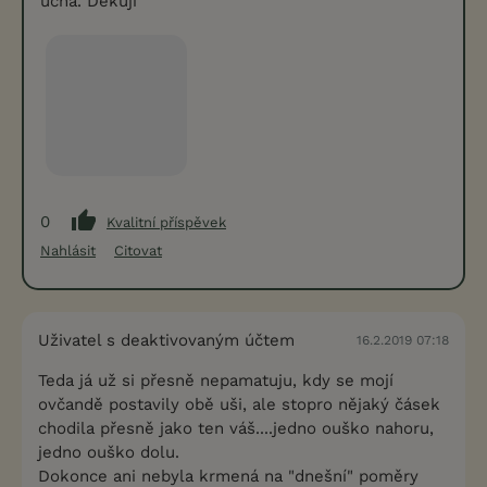
ucha. Děkuji
0
Kvalitní příspěvek
Nahlásit
Citovat
Uživatel s deaktivovaným účtem
16.2.2019 07:18
Teda já už si přesně nepamatuju, kdy se mojí
ovčandě postavily obě uši, ale stopro nějaký čásek
chodila přesně jako ten váš....jedno ouško nahoru,
jedno ouško dolu.
Dokonce ani nebyla krmená na "dnešní" poměry