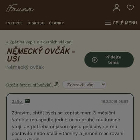
CELÉ MENU
INZERCE
DISKUSE
ČLÁNKY
« Zpět na výpis diskusních vláken
NĚMECKÝ OVČÁK -
Přidejte
UŠI
téma
Německý ovčák
Otočit řazení příspěvků
Gaflo
16.2.2019 06:55
Zdravím, chtěl bych se zeptat mam 3 měsíční
štěně a má spadle jedno ucho druhé mu krásně
stojí. Je potřeba nějakou spec. péči aby se mu
postavilo nebo stačí vitamíny a jemné masirovani