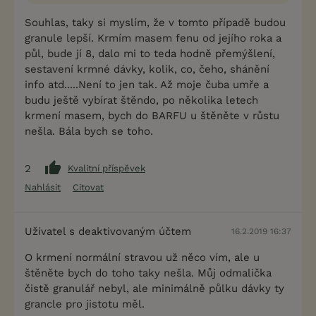
Souhlas, taky si myslím, že v tomto případě budou
granule lepší. Krmím masem fenu od jejího roka a
půl, bude jí 8, dalo mi to teda hodně přemýšlení,
sestavení krmné dávky, kolik, co, čeho, shánění
info atd.....Není to jen tak. Až moje čuba umře a
budu ještě vybírat štěndo, po několika letech
krmení masem, bych do BARFU u štěněte v růstu
nešla. Bála bych se toho.
2
Kvalitní příspěvek
Nahlásit
Citovat
Uživatel s deaktivovaným účtem
16.2.2019 16:37
O krmení normální stravou už něco vím, ale u
štěněte bych do toho taky nešla. Můj odmalička
čistě granulář nebyl, ale minimálně půlku dávky ty
grancle pro jistotu měl.