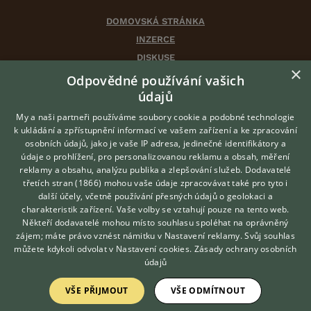
DOMOVSKÁ STRÁNKA
INZERCE
DISKUSE
×
ČLÁNKY
Odpovědné používání vašich
CHOVATELSKÉ STANICE
údajů
ATLAS
My a naši partneři používáme soubory cookie a podobné technologie
VÝBĚR VHODNÉHO PLEMENE
k ukládání a zpřístupnění informací ve vašem zařízení a ke zpracování
osobních údajů, jako je vaše IP adresa, jedinečné identifikátory a
údaje o prohlížení, pro personalizovanou reklamu a obsah, měření
O nás
reklamy a obsahu, analýzu publika a zlepšování služeb.
Dodavatelé
třetích stran (1866)
mohou vaše údaje zpracovávat také pro tyto i
Kontakt
Hledáte zvířecího kamaráda?
další účely, včetně používání přesných údajů o geolokaci a
Zdarma vám poradí
Možnosti zvýraznění inzerátů
charakteristik zařízení. Vaše volby se vztahují pouze na tento web.
VETERINÁŘ ONLINE
Podmínky užití
Někteří dodavatelé mohou místo souhlasu spoléhat na oprávněný
KONZULTOVAT S
zájem; máte právo vznést námitku v
Nastavení reklamy
. Svůj souhlas
Zpracování osobních údajů
VETERINÁŘEM
můžete kdykoli odvolat v
Nastavení cookies
.
Zásady ochrany osobních
údajů
Přihlášení
VŠE PŘIJMOUT
VŠE ODMÍTNOUT
Registrace