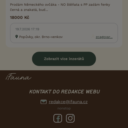
Prodám Německého ovčáka - NO štěňata s PP zadám fenky
černá a znakatá, bud...
18000 Kč
19.7.2026 17:19
Popůvky, okr. Brno-venkov
zcagovar...
Zobrazit více inzerátů
KONTAKT DO REDAKCE WEBU
redakce@ifauna.cz
nonstop