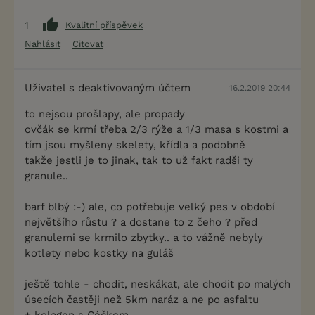
1
Kvalitní příspěvek
Nahlásit
Citovat
Uživatel s deaktivovaným účtem
16.2.2019 20:44
to nejsou prošlapy, ale propady
ovčák se krmí třeba 2/3 rýže a 1/3 masa s kostmi a
tím jsou myšleny skelety, křídla a podobně
takže jestli je to jinak, tak to už fakt radši ty
granule..
barf blbý :-) ale, co potřebuje velký pes v období
největšího růstu ? a dostane to z čeho ? před
granulemi se krmilo zbytky.. a to vážně nebyly
kotlety nebo kostky na guláš
ještě tohle - chodit, neskákat, ale chodit po malých
úsecích častěji než 5km naráz a ne po asfaltu
+ kolagen s Céčkem