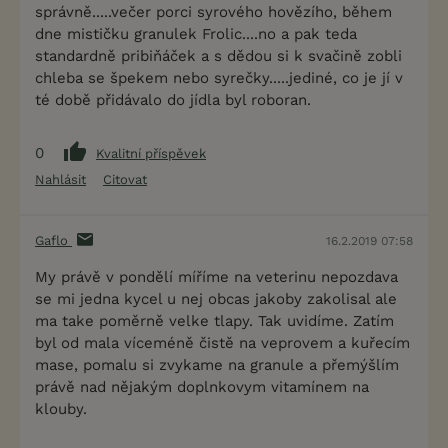
správně.....večer porci syrového hovězího, během
dne mističku granulek Frolic....no a pak teda
standardně pribiňáček a s dědou si k svačině zobli
chleba se špekem nebo syrečky.....jediné, co je jí v
té době přidávalo do jídla byl roboran.
0
Kvalitní příspěvek
Nahlásit
Citovat
Gaflo
16.2.2019 07:58
My právě v pondělí míříme na veterinu nepozdava
se mi jedna kycel u nej obcas jakoby zakolisal ale
ma take poměrně velke tlapy. Tak uvidíme. Zatím
byl od mala víceméně čistě na veprovem a kuřecím
mase, pomalu si zvykame na granule a přemýšlím
právě nad nějakým doplnkovym vitamínem na
klouby.