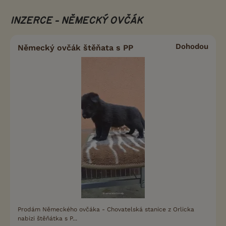
INZERCE - NĚMECKÝ OVČÁK
Dohodou
Německý ovčák štěňata s PP
Prodám Německého ovčáka - Chovatelská stanice z Orlicka
nabizi štěňátka s P...