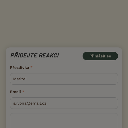
PŘIDEJTE REAKCI
Přihlásit se
Přezdívka
Email