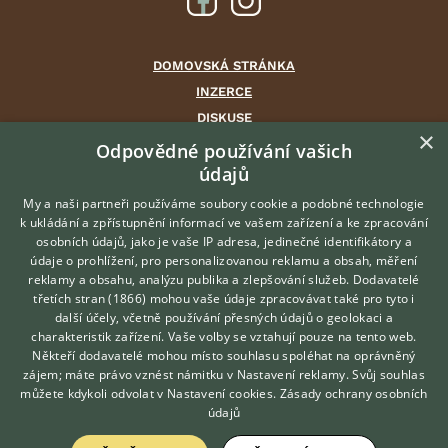
DOMOVSKÁ STRÁNKA
INZERCE
DISKUSE
×
ČLÁNKY
Odpovědné používání vašich
CHOVATELSKÉ STANICE
údajů
ATLAS
My a naši partneři používáme soubory cookie a podobné technologie
VÝBĚR VHODNÉHO PLEMENE
k ukládání a zpřístupnění informací ve vašem zařízení a ke zpracování
osobních údajů, jako je vaše IP adresa, jedinečné identifikátory a
údaje o prohlížení, pro personalizovanou reklamu a obsah, měření
O nás
reklamy a obsahu, analýzu publika a zlepšování služeb.
Dodavatelé
třetích stran (1866)
mohou vaše údaje zpracovávat také pro tyto i
Kontakt
Hledáte zvířecího kamaráda?
další účely, včetně používání přesných údajů o geolokaci a
Zdarma vám poradí
Možnosti zvýraznění inzerátů
charakteristik zařízení. Vaše volby se vztahují pouze na tento web.
VETERINÁŘ ONLINE
Podmínky užití
Někteří dodavatelé mohou místo souhlasu spoléhat na oprávněný
KONZULTOVAT S
zájem; máte právo vznést námitku v
Nastavení reklamy
. Svůj souhlas
Zpracování osobních údajů
VETERINÁŘEM
můžete kdykoli odvolat v
Nastavení cookies
.
Zásady ochrany osobních
údajů
Přihlášení