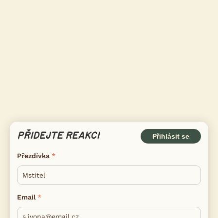
PŘIDEJTE REAKCI
Přihlásit se
Přezdívka
Email