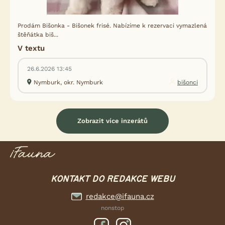
Prodám Bišonka - Bišonek frisé. Nabízíme k rezervaci vymazlená
štěňátka biš...
V textu
26.6.2026 13:45
Nymburk, okr. Nymburk
bišonci
Zobrazit více inzerátů
KONTAKT DO REDAKCE WEBU
redakce@ifauna.cz
nonstop