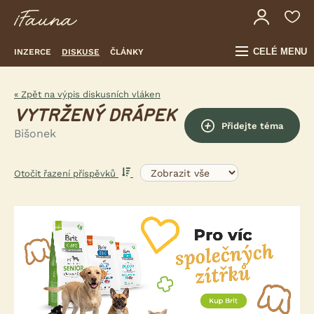
CELÉ MENU
INZERCE
DISKUSE
ČLÁNKY
« Zpět na výpis diskusních vláken
VYTRŽENÝ DRÁPEK
Přidejte téma
Bišonek
Otočit řazení příspěvků