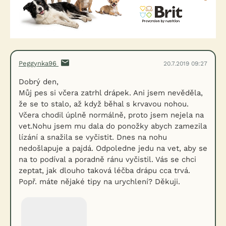
Peggynka96
20.7.2019 09:27
Dobrý den,
Můj pes si včera zatrhl drápek. Ani jsem nevěděla,
že se to stalo, až když běhal s krvavou nohou.
Včera chodil úplně normálně, proto jsem nejela na
vet.Nohu jsem mu dala do ponožky abych zamezila
lízání a snažila se vyčistit. Dnes na nohu
nedošlapuje a pajdá. Odpoledne jedu na vet, aby se
na to podíval a poradně ránu vyčistil. Vás se chci
zeptat, jak dlouho taková léčba drápu cca trvá.
Popř. máte nějaké tipy na urychlení? Děkuji.