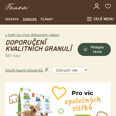
CELÉ MENU
INZERCE
DISKUSE
ČLÁNKY
« Zpět na výpis diskusních vláken
DOPORUČENÍ
Přidejte
KVALITNÍCH GRANULÍ
téma
Shi-tzu
Otočit řazení příspěvků