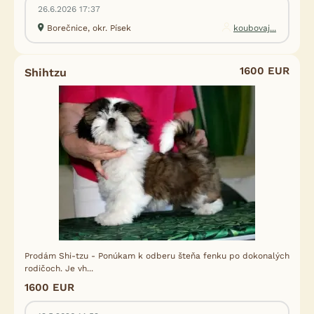
26.6.2026 17:37
Borečnice, okr. Písek
koubovaj...
1600 EUR
Shihtzu
Prodám Shi-tzu - Ponúkam k odberu šteňa fenku po dokonalých
rodičoch. Je vh...
1600 EUR