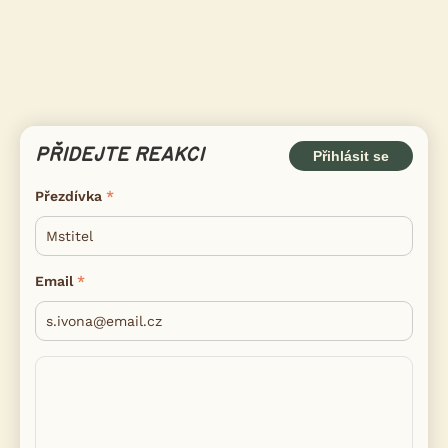
PŘIDEJTE REAKCI
Přihlásit se
Přezdívka
Email