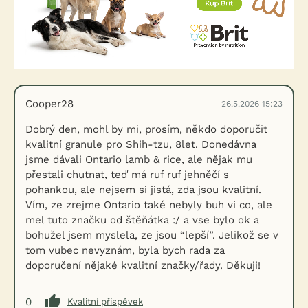
Cooper28
26.5.2026 15:23
Dobrý den, mohl by mi, prosím, někdo doporučit
kvalitní granule pro Shih-tzu, 8let. Donedávna
jsme dávali Ontario lamb & rice, ale nějak mu
přestali chutnat, teď má ruf ruf jehněčí s
pohankou, ale nejsem si jistá, zda jsou kvalitní.
Vím, ze zrejme Ontario také nebyly buh vi co, ale
mel tuto značku od štěňátka :/ a vse bylo ok a
bohužel jsem myslela, ze jsou “lepší”. Jelikož se v
tom vubec nevyznám, byla bych rada za
doporučení nějaké kvalitní značky/řady. Děkuji!
0
Kvalitní příspěvek