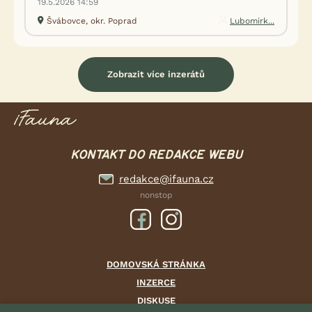
19.5.2026 14:59
Švábovce, okr. Poprad
Lubomirk...
Zobrazit více inzerátů
KONTAKT DO REDAKCE WEBU
redakce@ifauna.cz
nonstop
DOMOVSKÁ STRÁNKA
INZERCE
DISKUSE