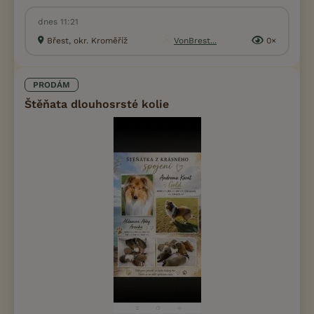
dnes 11:21
Břest, okr. Kroměříž
VonBrest...
0×
PRODÁM
Štěňata dlouhosrsté kolie