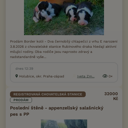
Prodám Border kolii - Dva černobílý chlapečci z vrhu E narozeni
3.8.2026 z chovatelské stanice Rubínového draka hledají aktivní
milující rodiny. Oba rodiče jsou naprosto zdravý a
nadstandardně vyše...
dnes 12:39
Holubice, okr. Praha-západ
Iveta Zm...
0×
32000
REGISTROVANÁ CHOVATELSKÁ STANICE
Kč
PRODÁM
Poslední štěně - appenzellský salašnický
pes s PP