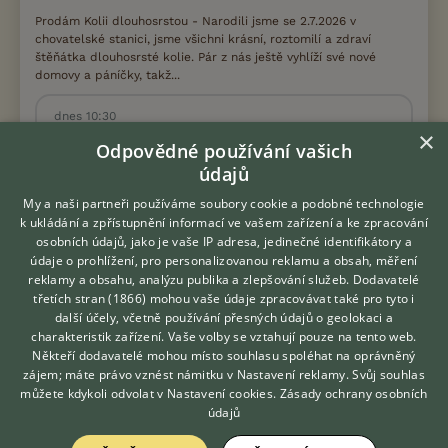
Prodám Kolii dlouhosrstou - Narodili jsme se 2.7.2026 v
chovatelské stanici, jsme všichni krásní, roztomilí a zdraví
štěňátka dlouhosrsté kolie. Pár z nás ještě vyhlíží své nové
domovy a páníčky, takž...
dnes 10:30
×
Martínkov, okr. Třebíč
Jan39
5×
Odpovědné používání vašich
údajů
My a naši partneři používáme soubory cookie a podobné technologie
PRODÁM
k ukládání a zpřístupnění informací ve vašem zařízení a ke zpracování
Bílý Švýcarský Ovčák – štěňata
osobních údajů, jako je vaše IP adresa, jedinečné identifikátory a
údaje o prohlížení, pro personalizovanou reklamu a obsah, měření
reklamy a obsahu, analýzu publika a zlepšování služeb.
Dodavatelé
třetích stran (1866)
mohou vaše údaje zpracovávat také pro tyto i
Hledáte zvířecího kamaráda?
další účely, včetně používání přesných údajů o geolokaci a
Zdarma vám poradí
charakteristik zařízení. Vaše volby se vztahují pouze na tento web.
VETERINÁŘ ONLINE
Někteří dodavatelé mohou místo souhlasu spoléhat na oprávněný
KONZULTOVAT S
zájem; máte právo vznést námitku v
Nastavení reklamy
. Svůj souhlas
VETERINÁŘEM
můžete kdykoli odvolat v
Nastavení cookies
.
Zásady ochrany osobních
údajů