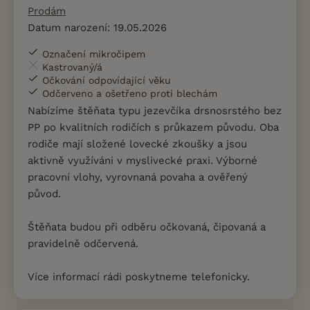
Prodám
Datum narození: 19.05.2026
Označení mikročipem
Kastrovaný/á
Očkování odpovídající věku
Odčerveno a ošetřeno proti blechám
Nabízíme štěňata typu jezevčíka drsnosrstého bez
PP po kvalitních rodičích s průkazem původu. Oba
rodiče mají složené lovecké zkoušky a jsou
aktivně využíváni v myslivecké praxi. Výborné
pracovní vlohy, vyrovnaná povaha a ověřený
původ.
Štěňata budou při odběru očkovaná, čipovaná a
pravidelně odčervená.
Více informací rádi poskytneme telefonicky.