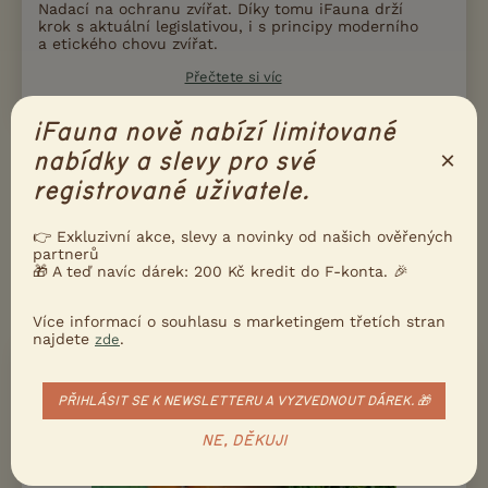
Nadací na ochranu zvířat. Díky tomu iFauna drží
krok s aktuální legislativou, i s principy moderního
a etického chovu zvířat.
Přečtete si víc
iFauna nově nabízí limitované
×
nabídky a slevy pro své
Ukažte inzerát známým!
registrované uživatele.
Poslat inzerát e-mailem
Nahlásit inzerát
👉 Exkluzivní akce, slevy a novinky od našich ověřených
partnerů
🎁 A teď navíc dárek: 200 Kč kredit do F-konta. 🎉
DALŠÍ INZERÁTY V RUBRICE
PSI
Více informací o souhlasu s marketingem třetích stran
najdete
.
zde
REGISTROVANÁ CHOVATELSKÁ STANICE
PRODÁM
Dva pejsci border kolie s PP
PŘIHLÁSIT SE K NEWSLETTERU A VYZVEDNOUT DÁREK. 🎁
NE, DĚKUJI