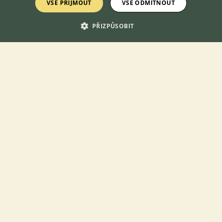
VŠE PŘIJMOUT
VŠE ODMÍTNOUT
PŘIZPŮSOBIT
Prodám Bílého švýcarské ovčáka - Na prodej štěňata plemene
Bílý Švýcarský Ovčák, narozená 27.06.2026, po výjimečných
rodičích. Otec pochází z USA z chovatelské stanice Foxhunt,
matka pochází z Aust...
včera 21:49
Praha, okr. Hlavní město Praha
milos111
13×
Zobrazit více inzerátů (553)
KONTAKT DO REDAKCE WEBU