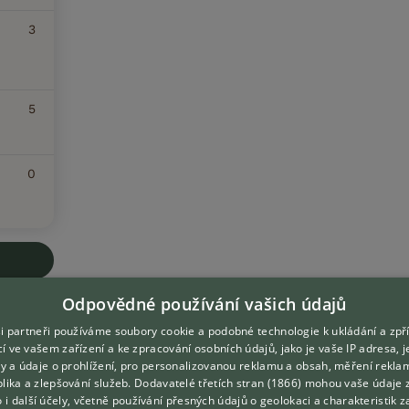
3
5
0
Odpovědné používání vašich údajů
i partneři používáme soubory cookie a podobné technologie k ukládání a zpř
í ve vašem zařízení a ke zpracování osobních údajů, jako je vaše IP adresa, 
ory a údaje o prohlížení, pro personalizovanou reklamu a obsah, měření rekla
DOMOVSKÁ STRÁNKA
O nás
lika a zlepšování služeb.
Dodavatelé třetích stran (1866)
mohou vaše údaje 
INZERCE
Kontakt
o i další účely, včetně používání přesných údajů o geolokaci a charakteristik z