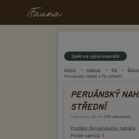
Zpět na výpis inzerátů
Domů
Inzerce
Psi
Špico
Peruánský naháč s Pp střední
PERUÁNSKÝ NAH
STŘEDNÍ
Inzerováno 39 dní
(123 zobrazení)
Prodám Peruánského naháče
Počet samců: 1