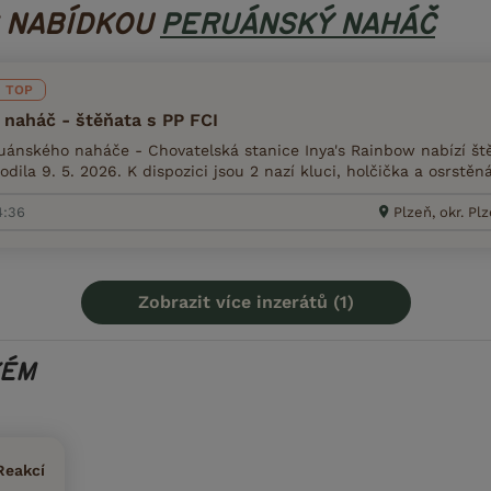
S NABÍDKOU
PERUÁNSKÝ NAHÁČ
TOP
naháč - štěňata s PP FCI
ánského naháče - Chovatelská stanice Inya's Rainbow nabízí š
odila 9. 5. 2026. K dispozici jsou 2 nazí kluci, holčička a osrstěn
4:36
Plzeň, okr. P
Zobrazit více inzerátů (1)
KÉM
Reakcí