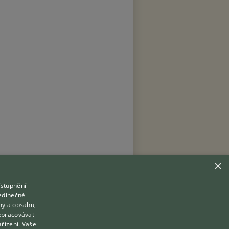
×
ístupnění
Hledáte zvířecího kamaráda?
jedinečné
Zdarma vám poradí
my a obsahu,
Přihlášení
VETERINÁŘ ONLINE
zpracovávat
Registrace
ařízení. Vaše
KONZULTOVAT S VETERINÁŘEM