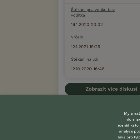
Štěkání psa venku bez
vodítka
16.1.2020 20:02
Vrčení
12.1.2021 19:26
Štěkání na lidi
12.10.2020 16:48
Zobrazit více diskusí
My a naš
informac
identifikát
KONTAKT DO REDAKCE
analýzu pub
WEBU
také pro tyt