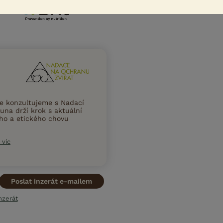
ce konzultujeme s Nadací
una drží krok s aktuální
ního a etického chovu
 víc
Poslat inzerát e-mailem
nzerát