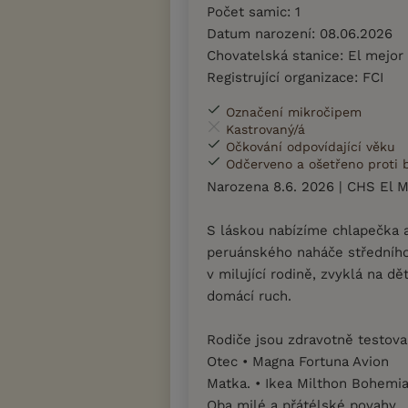
Počet samic: 1
Datum narození: 08.06.2026
Chovatelská stanice: El mejor
Registrující organizace: FCI
Označení mikročipem
Kastrovaný/á
Očkování odpovídající věku
Odčerveno a ošetřeno proti
Narozena 8.6. 2026 | CHS El 
S láskou nabízíme chlapečka a
peruánského naháče středníh
v milující rodině, zvyklá na dě
domácí ruch.
Rodiče jsou zdravotně testova
Otec • Magna Fortuna Avion
Matka. • Ikea Milthon Bohemi
Oba milé a přátélské povahy