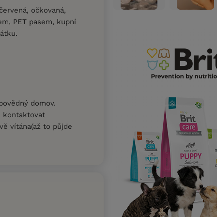
červená, očkovaná,
em, PET pasem, kupní
átku.
dpovědný domov.
e kontaktovat
ě vítána(až to půjde