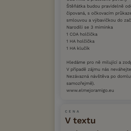
Štěňátka budou pravidelně od
čipovaná, s očkovacím průkaz
smlouvou a výbavičkou do zač
Narodili se 3 miminka
1 COA holčička
1 HA holčička
1 HA klučík
Hledáme pro ně milující a zo
V případě zájmu nás neváhejt
Nezávazná návštěva po domluv
samozřejmě).
www.elmejoramigo.eu
CENA
V textu