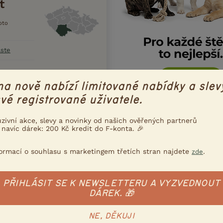
t
oto
aste
na nově nabízí limitované nabídky a slev
vé registrované uživatele.
e mi
uzivní akce, slevy a novinky od našich ověřených partnerů
 navíc dárek: 200 Kč kredit do F-konta. 🎉
formací o souhlasu s marketingem třetích stran najdete
.
zde
PŘIHLÁSIT SE K NEWSLETTERU A VYZVEDNOUT
DÁREK. 🎁
NE, DĚKUJI