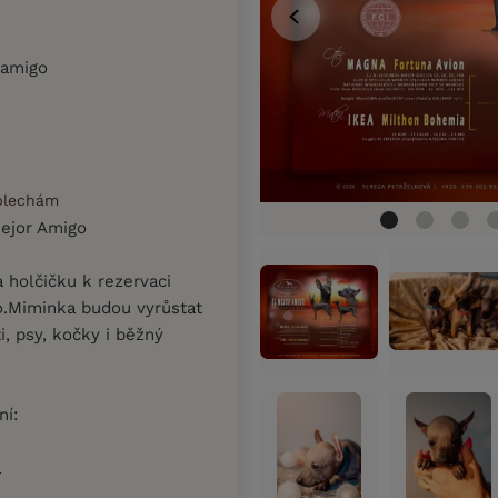
 amigo
 blechám
Mejor Amigo
 holčičku k rezervaci
o.Miminka budou vyrůstat
ti, psy, kočky i běžný
ní:
a