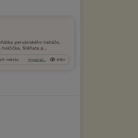
těňátka peruánského naháče,
á holčička. Štěňata p...
lzeň-město
Inyasrai...
416×