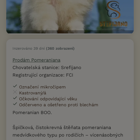
Inzerováno 39 dní
(360 zobrazení)
Prodám Pomeraniana
Chovatelská stanice: Srefijano
Registrující organizace: FCI
Označení mikročipem
Kastrovaný/á
Očkování odpovídající věku
Odčerveno a ošetřeno proti blechám
Pomeranian BOO.
Špičková, čistokrevná štěňata pomeraniana
medvídkového typu po rodičích – vícenásobných