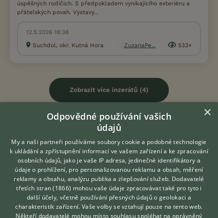
úspěšných rodičích. S předpokladem vynikajícího exteriéru a
přátelských povah. Výstavy...
12.5.2026 18:38
Suchdol, okr. Kutná Hora
ZuzanaPe...
533×
Zobrazit více inzerátů (4)
×
Odpovědné používání vašich
DISKUSE O POMERANIANOVI
údajů
My a naši partneři používáme soubory cookie a podobné technologie
Téma
k ukládání a zpřístupnění informací ve vašem zařízení a ke zpracování
osobních údajů, jako je vaše IP adresa, jedinečné identifikátory a
údaje o prohlížení, pro personalizovanou reklamu a obsah, měření
Zažívací problémy pomeranian
reklamy a obsahu, analýzu publika a zlepšování služeb.
Dodavatelé
třetích stran (1866)
mohou vaše údaje zpracovávat také pro tyto i
3.5.2021 12:50
28
reakcí
Hledáte zvířecího kamaráda?
další účely, včetně používání přesných údajů o geolokaci a
Zdarma vám poradí
charakteristik zařízení. Vaše volby se vztahují pouze na tento web.
Pomerian
VETERINÁŘ ONLINE
Někteří dodavatelé mohou místo souhlasu spoléhat na oprávněný