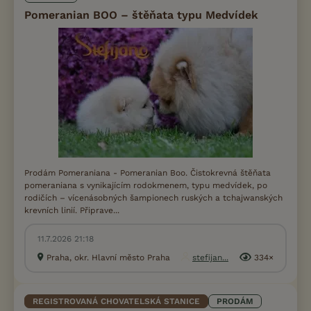
Pomeranian BOO – štěňata typu Medvídek
Prodám Pomeraniana - Pomeranian Boo. Čistokrevná štěňata
pomeraniana s vynikajícím rodokmenem, typu medvídek, po
rodičích – vícenásobných šampionech ruských a tchajwanských
krevních linií. Připrave...
11.7.2026 21:18
Praha, okr. Hlavní město Praha
stefijan...
334×
REGISTROVANÁ CHOVATELSKÁ STANICE
PRODÁM