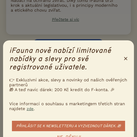
Nadací na ochranu zvířat. Díky tomu iFauna drží
krok s aktuální legislativou, i s principy moderního
a etického chovu zvířat.
Přečtete si víc
Ukažte inzerát známým!
iFauna nově nabízí limitované
Poslat inzerát e-mailem
×
nabídky a slevy pro své
Nahlásit inzerát
registrované uživatele.
👉 Exkluzivní akce, slevy a novinky od našich ověřených
DALŠÍ INZERÁTY S NABÍDKOU
partnerů
🎁 A teď navíc dárek: 200 Kč kredit do F-konta. 🎉
POMERANIAN
Více informací o souhlasu s marketingem třetích stran
najdete
.
zde
PRODÁM
Pejsek Pomeranian s PP (FCI)
PŘIHLÁSIT SE K NEWSLETTERU A VYZVEDNOUT DÁREK. 🎁