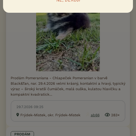
NE, DĚKUJI
Prodám Pomeraniana - Chlapeček Pomeranian v barvě
Black&Tan, nar. 29.4.2026 velmi krásný, kontaktní a hravý, typický
výraz – široký kratší čumáček, malá ouška, kulatou hlavičku a
kompaktní kvadratick...
29.7.2026 09:25
Frýdek-Místek, okr. Frýdek-Místek
ab66
283×
PRODÁM