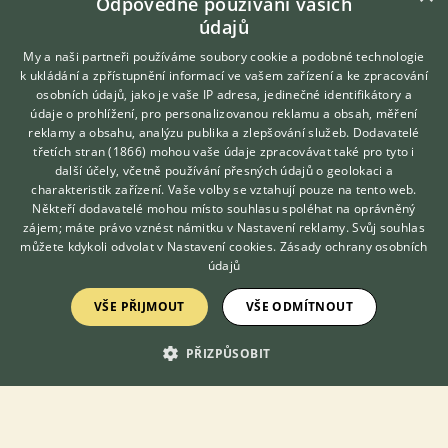
Odpovědné používání vašich
Útok psa na kastrovanou fenu
údajů
12.1.2022 15:56
4
reakcí
My a naši partneři používáme soubory cookie a podobné technologie
k ukládání a zpřístupnění informací ve vašem zařízení a ke zpracování
American bully ABR uchovnění
osobních údajů, jako je vaše IP adresa, jedinečné identifikátory a
údaje o prohlížení, pro personalizovanou reklamu a obsah, měření
11.1.2022 16:20
3
reakcí
reklamy a obsahu, analýzu publika a zlepšování služeb.
Dodavatelé
třetích stran (1866)
mohou vaše údaje zpracovávat také pro tyto i
Neuchovněný pes
Hledáte zvířecího kamaráda?
další účely, včetně používání přesných údajů o geolokaci a
Zdarma vám poradí
19.4.2023 17:04
47
reakcí
charakteristik zařízení. Vaše volby se vztahují pouze na tento web.
VETERINÁŘ ONLINE
Někteří dodavatelé mohou místo souhlasu spoléhat na oprávněný
KONZULTOVAT S
Epileptik
zájem; máte právo vznést námitku v
Nastavení reklamy
. Svůj souhlas
VETERINÁŘEM
můžete kdykoli odvolat v
Nastavení cookies
.
Zásady ochrany osobních
27.8.2022 11:41
5
reakcí
údajů
Pes čůra v bytě u přítelkyně
VŠE PŘIJMOUT
VŠE ODMÍTNOUT
14.2.2023 13:14
1
reakcí
PŘIZPŮSOBIT
Zobrazit více diskusí