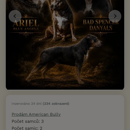
Inzerováno 24 dní
(234 zobrazení)
Prodám American Bully
Počet samců: 3
Počet samic: 2