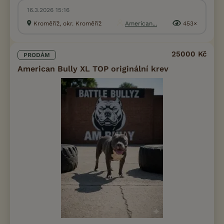
16.3.2026 15:16
Kroměříž, okr. Kroměříž
American...
453×
25000 Kč
PRODÁM
American Bully XL TOP originální krev