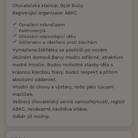
Chovatelská stanice: GLW Bully
Registrující organizace: ABKC
Označení mikročipem
Kastrovaný/á
Očkování odpovídající věku
Odčerveno a ošetřeno proti blechám
Vymazlená štěňátka se poohlíží po novém
útulném domově.Barvy modro stříbrné, atraktivní
modré tricolor. Budou mohutné stavby těla s
krásnou klenbou hlavy, budící respekt a přitom
absolutní oddanost.
Vhodní do chovu a výstavy, nebo jako luxusní
mazlíček.
Veškerý chovatelský servis samozřejmostí, registr
ABKC, nezávazná návštěva vítána.
Odběr již možný.