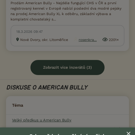
Prodám American Bully - Nejdéle fungující CHS v ČR a první
registrovaný kennel v Evropě nabízí poslední dva modré pejsky
na prodej American Bully XL k odběru, základní výbava a
kompletní chovatelský s...
18.3.2026 09:47
Nové Dvory, okr. Litoměřice
rosenkra...
2201×
Zobrazit více inzerátů (3)
DISKUSE O AMERICAN BULLY
Téma
Velký předkus u American Bully
10.6.2021 13:32
3
reakcí
×