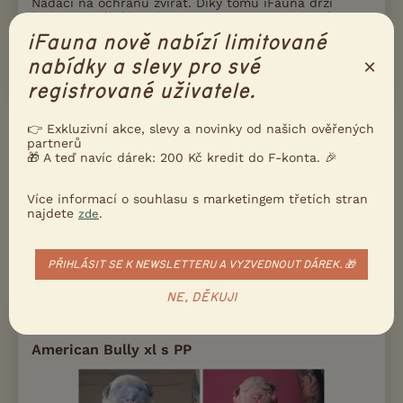
Nadací na ochranu zvířat. Díky tomu iFauna drží
krok s aktuální legislativou, i s principy moderního
a etického chovu zvířat.
iFauna nově nabízí limitované
Přečtete si víc
×
nabídky a slevy pro své
registrované uživatele.
👉 Exkluzivní akce, slevy a novinky od našich ověřených
Ukažte inzerát známým!
partnerů
🎁 A teď navíc dárek: 200 Kč kredit do F-konta. 🎉
Poslat inzerát e-mailem
Nahlásit inzerát
Více informací o souhlasu s marketingem třetích stran
najdete
.
zde
DALŠÍ INZERÁTY S NABÍDKOU
AMERICAN
PŘIHLÁSIT SE K NEWSLETTERU A VYZVEDNOUT DÁREK. 🎁
BULLY
NE, DĚKUJI
PRODÁM
American Bully xl s PP