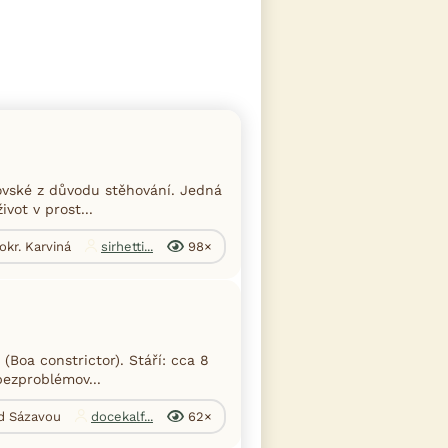
ovské z důvodu stěhování. Jedná
vot v prost...
okr. Karviná
sirhetti...
98×
Boa constrictor). Stáří: cca 8
bezproblémov...
ad Sázavou
docekalf...
62×