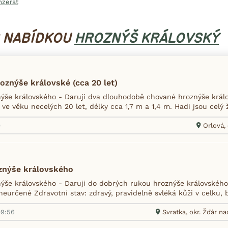
nzerát
S NABÍDKOU
HROZNÝŠ KRÁLOVSKÝ
roznýše královské (cca 20 let)
nýše královského - Daruji dva dlouhodobě chované hroznýše král
 ve věku necelých 20 let, délky cca 1,7 m a 1,4 m. Hadi jsou celý ži
0
Orlová, 
oznýše královského
ýše královského - Daruji do dobrých rukou hroznýše královského (
 neurčené Zdravotní stav: zdravý, pravidelně svléká kůži v celku, 
09:56
Svratka, okr. Žďár n