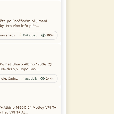
věta po úspěšném přijímání
. Pro více info pišt...
rno-venkov
Erika Je...
165×
6% het Sharp Albino 1200€ 2,1
00€/ks 2,2 Hypo 66%...
, okr. Čadca
asvabik
244×
+ Albino 1450€ 2,1 Motley VPI T+
het VPI T+ Al...