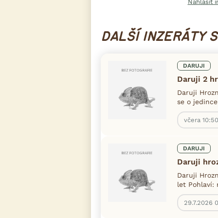
Nahlásit i
DALŠÍ INZERÁTY 
DARUJI
Daruji 2 h
Daruji Hroz
se o jedince
včera 10:5
DARUJI
Daruji hr
Daruji Hrozn
let Pohlaví:
29.7.2026 