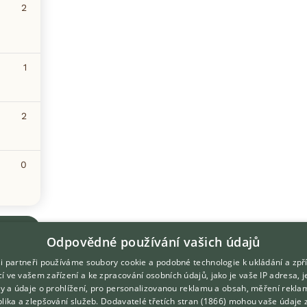
2
1
2
0
Odpovědné používání vašich údajů
i partneři používáme soubory cookie a podobné technologie k ukládání a zpř
í ve vašem zařízení a ke zpracování osobních údajů, jako je vaše IP adresa, 
ory a údaje o prohlížení, pro personalizovanou reklamu a obsah, měření rekla
lika a zlepšování služeb.
Dodavatelé třetích stran (1866)
mohou vaše údaje 