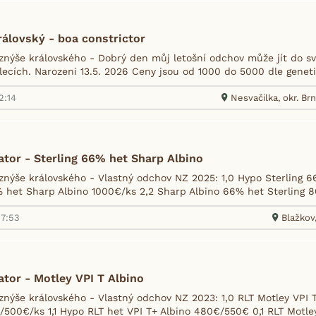
álovský - boa constrictor
nýše královského - Dobrý den můj letošní odchov může jít do s
lecích. Narozeni 13.5. 2026 Ceny jsou od 1000 do 5000 dle genetiky
2:14
Nesvačilka, okr. B
tor - Sterling 66% het Sharp Albino
nýše královského - Vlastný odchov NZ 2025: 1,0 Hypo Sterling 6
% het Sharp Albino 1000€/ks 2,2 Sharp Albino 66% het Sterling 8
17:53
Blažkov
tor - Motley VPI T Albino
nýše královského - Vlastný odchov NZ 2023: 1,0 RLT Motley VPI T
500€/ks 1,1 Hypo RLT het VPI T+ Albino 480€/550€ 0,1 RLT Motley 