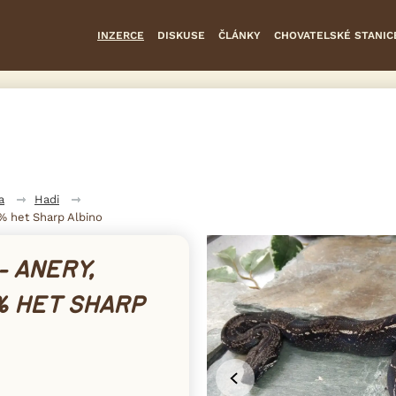
INZERCE
DISKUSE
ČLÁNKY
CHOVATELSKÉ STANIC
a
Hadi
% het Sharp Albino
- ANERY,
% HET SHARP