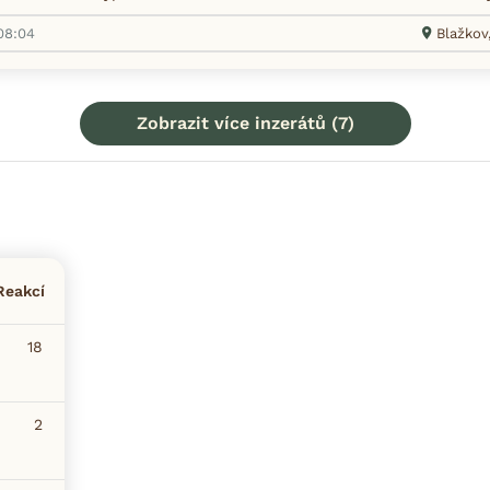
08:04
Blažkov
Zobrazit více inzerátů (7)
Reakcí
18
2