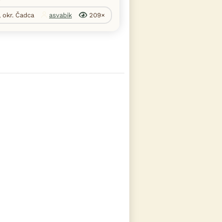
, okr. Čadca
asvabik
209×