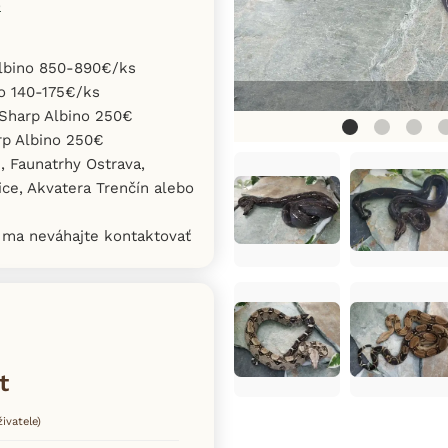
o
Albino 850-890€/ks
no 140-175€/ks
 Sharp Albino 250€
rp Albino 250€
, Faunatrhy Ostrava,
ice, Akvatera Trenčín alebo
 ma neváhajte kontaktovať
t
ivatele)