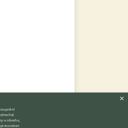
×
ístupnění
Hledáte zvířecího kamaráda?
jedinečné
Zdarma vám poradí
my a obsahu,
VETERINÁŘ ONLINE
zpracovávat