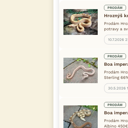
PRODÁM
Hroznýš kr
Prodám Hroz
potravy a sv
10.7.2026 2
PRODÁM
Boa impera
Prodám Hroz
Sterling 66
30.5.2026 
PRODÁM
Boa impera
Prodám Hroz
Albino 450€/