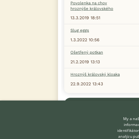
Povolenka na chov
hroznýše královského
13.3.2019 18:51
Slug eggs
1.3.2022 10:56
Ošetřený potkan
21.2.2019 13:13
Hroznýš královský kloaka
22.9.2022 13:43
Zobrazit více diskusí
My a naš
informac
identifikát
analýzu pub