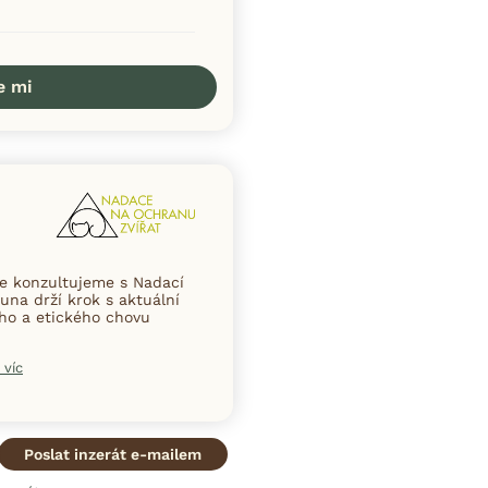
e mi
ce konzultujeme s Nadací
una drží krok s aktuální
ního a etického chovu
 víc
Poslat inzerát e-mailem