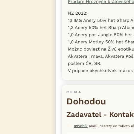
Prodám Hroznýše královskéh
NZ 2022:
1,1 IMG Anery 50% het Sharp 
1,3 Anery 50% het Sharp Albi
1,0 Anery pos Jungle 50% het
1,0 Anery Motley 50% het Sha
Možno doviezť na Živú exotiku
Akvatera Trnava, Akvatera Koš
pošlem ČR, SR.
V prípade akýchkoľvek otázok
CENA
Dohodou
Zadavatel - Kontak
asvabik
(další inzeráty od tohoto už