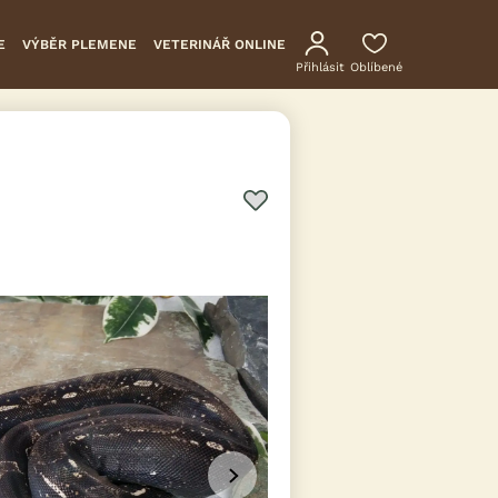
E
VÝBĚR PLEMENE
VETERINÁŘ ONLINE
Přihlásit
Oblíbené