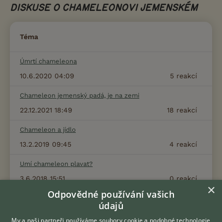
DISKUSE O CHAMELEONOVI JEMENSKÉM
Téma
Úmrtí chameleona
10.6.2020 04:09
5
reakcí
Chameleon jemenský padá, je na zemi
22.12.2021 18:49
18
reakcí
Chameleon a jídlo
13.2.2019 09:45
4
reakcí
Umí chameleon plavat?
3.6.2018 15:51
0
reakcí
×
Odpovědné používání vašich
Spálená helma u chameleona
údajů
10.6.2021 00:10
2
reakcí
My a naši partneři používáme soubory cookie a podobné technologie