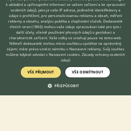
k ukládání a zpřístupnění informací ve vašem zařízení a ke zpracování
Chameleon páteř
osobních údajů, jako je vaše IP adresa, jedinečné identifikátory a
24.1.2021 21:05
10
reakcí
údaje o prohlížení, pro personalizovanou reklamu a obsah, měření
reklamy a obsahu, analýzu publika a zlepšování služeb.
Dodavatelé
třetích stran (1866)
mohou vaše údaje zpracovávat také pro tyto i
Hledáte zvířecího kamaráda?
další účely, včetně používání přesných údajů o geolokaci a
Zdarma vám poradí
Zobrazit více diskusí
charakteristik zařízení. Vaše volby se vztahují pouze na tento web.
VETERINÁŘ ONLINE
Někteří dodavatelé mohou místo souhlasu spoléhat na oprávněný
KONZULTOVAT S
zájem; máte právo vznést námitku v
Nastavení reklamy
. Svůj souhlas
VETERINÁŘEM
můžete kdykoli odvolat v
Nastavení cookies
.
Zásady ochrany osobních
údajů
VŠE PŘIJMOUT
VŠE ODMÍTNOUT
KONTAKT DO REDAKCE WEBU
PŘIZPŮSOBIT
redakce@ifauna.cz
nonstop
DOMOVSKÁ STRÁNKA