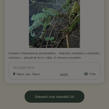
Prodám Chameleona jemenského - Nabízím mláďata z vlastního
odchovu - aktuálně 5cm v těle. S chovem poradím.
10.3.2026 22:51
Tábor, okr. Tábor
petrk
779×
Zobrazit více inzerátů (2)