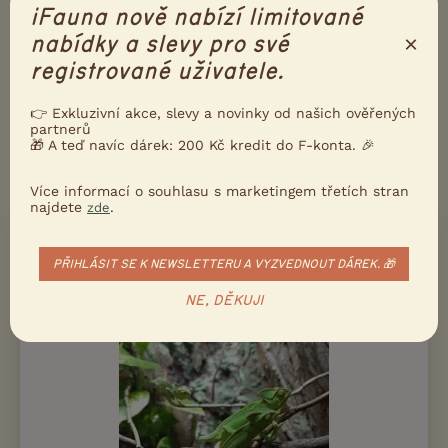
iFauna nově nabízí limitované
Ukažte inzerát známým!
×
nabídky a slevy pro své
Poslat inzerát e-mailem
registrované uživatele.
Nahlásit inzerát
👉 Exkluzivní akce, slevy a novinky od našich ověřených
partnerů
🎁 A teď navíc dárek: 200 Kč kredit do F-konta. 🎉
DALŠÍ INZERÁTY S NABÍDKOU
CHAMELEON JEMENSKÝ
Více informací o souhlasu s marketingem třetích stran
najdete
.
zde
PRODÁM
Chameleon jemenský
PŘIHLÁSIT SE K NEWSLETTERU A VYZVEDNOUT DÁREK. 🎁
NE, DĚKUJI