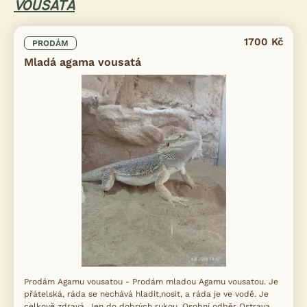
VOUSATÁ
1700 Kč
PRODÁM
Mladá agama vousatá
Prodám Agamu vousatou - Prodám mladou Agamu vousatou. Je
přátelská, ráda se nechává hladit,nosit, a ráda je ve vodě. Je
celkově zdravá. Jen do dobrých rukou. Osobní odběr Ostrava