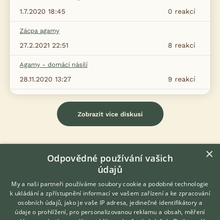
1.7.2020 18:45
0
reakcí
Zácpa agamy
27.2.2021 22:51
8
reakcí
Agamy - domácí násilí
28.11.2020 13:27
9
reakcí
Zobrazit více diskusí
×
Odpovědné používání vašich
údajů
My a naši partneři používáme soubory cookie a podobné technologie
k ukládání a zpřístupnění informací ve vašem zařízení a ke zpracování
KONTAKT DO REDAKCE WEBU
osobních údajů, jako je vaše IP adresa, jedinečné identifikátory a
údaje o prohlížení, pro personalizovanou reklamu a obsah, měření
redakce@ifauna.cz