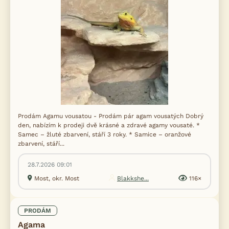
Prodám Agamu vousatou - Prodám pár agam vousatých Dobrý
den, nabízím k prodeji dvě krásné a zdravé agamy vousaté. *
Samec – žluté zbarvení, stáří 3 roky. * Samice – oranžové
zbarvení, stáří...
28.7.2026 09:01
Most, okr. Most
Blakkshe...
116×
PRODÁM
Agama