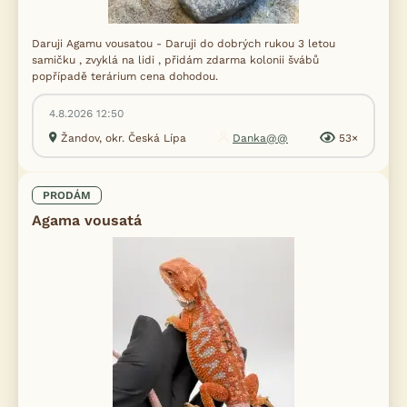
Daruji Agamu vousatou - Daruji do dobrých rukou 3 letou
samičku , zvyklá na lidi , přidám zdarma kolonii švábů
popřípadě terárium cena dohodou.
4.8.2026 12:50
Žandov, okr. Česká Lípa
Danka@@
53×
PRODÁM
Agama vousatá