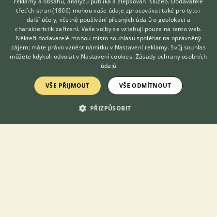
reklamy a obsahu, analýzu publika a zlepšování služeb.
Dodavatelé
nonstop
třetích stran (1866)
mohou vaše údaje zpracovávat také pro tyto i
Hledáte zvířecího kamaráda?
další účely, včetně používání přesných údajů o geolokaci a
Zdarma vám poradí
charakteristik zařízení. Vaše volby se vztahují pouze na tento web.
VETERINÁŘ ONLINE
Někteří dodavatelé mohou místo souhlasu spoléhat na oprávněný
KONZULTOVAT S
zájem; máte právo vznést námitku v
Nastavení reklamy
. Svůj souhlas
DOMOVSKÁ STRÁNKA
VETERINÁŘEM
můžete kdykoli odvolat v
Nastavení cookies
.
Zásady ochrany osobních
INZERCE
údajů
DISKUSE
VŠE PŘIJMOUT
VŠE ODMÍTNOUT
ČLÁNKY
ATLAS
PŘIZPŮSOBIT
O nás
Kontakt
Možnosti zvýraznění inzerátů
Podmínky užití
Zpracování osobních údajů
Přihlášení