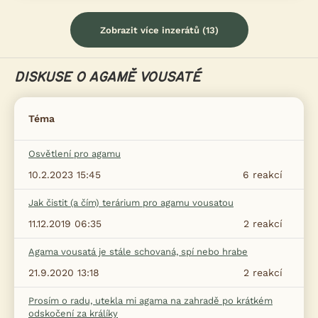
Zobrazit více inzerátů (13)
DISKUSE O AGAMĚ VOUSATÉ
Téma
Osvětlení pro agamu
10.2.2023 15:45
6
reakcí
Jak čistit (a čím) terárium pro agamu vousatou
11.12.2019 06:35
2
reakcí
Agama vousatá je stále schovaná, spí nebo hrabe
21.9.2020 13:18
2
reakcí
Prosím o radu, utekla mi agama na zahradě po krátkém
odskočení za králíky