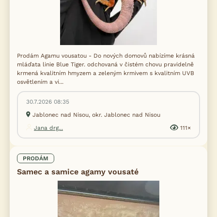
Prodám Agamu vousatou - Do nových domovů nabízíme krásná
mláďata linie Blue Tiger. odchovaná v čistém chovu pravidelně
krmená kvalitním hmyzem a zeleným krmivem s kvalitním UVB
osvětlením a vi...
30.7.2026 08:35
Jablonec nad Nisou, okr. Jablonec nad Nisou
Jana drg...
111×
PRODÁM
Samec a samice agamy vousaté