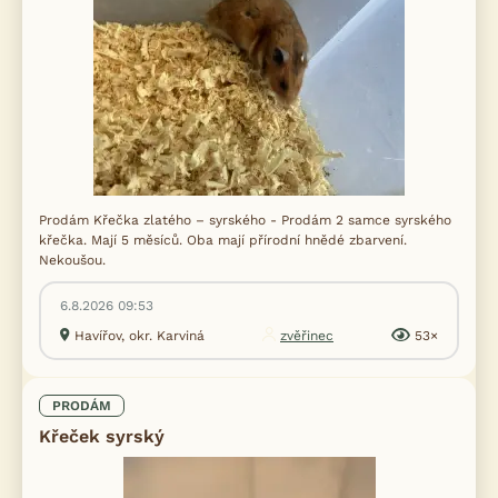
Prodám Křečka zlatého – syrského - Prodám 2 samce syrského
křečka. Mají 5 měsíců. Oba mají přírodní hnědé zbarvení.
Nekoušou.
6.8.2026 09:53
Havířov, okr. Karviná
zvěřinec
53×
PRODÁM
Křeček syrský