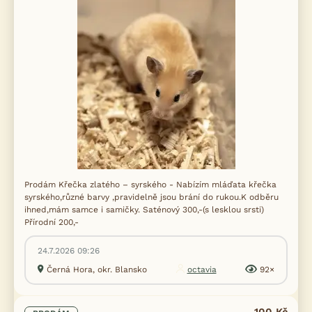
Prodám Křečka zlatého – syrského - Nabízím mláďata křečka
syrského,různé barvy ,pravidelně jsou brání do rukou.K odběru
ihned,mám samce i samičky. Saténový 300,-(s lesklou srsti)
Přírodní 200,-
24.7.2026 09:26
Černá Hora, okr. Blansko
octavia
92×