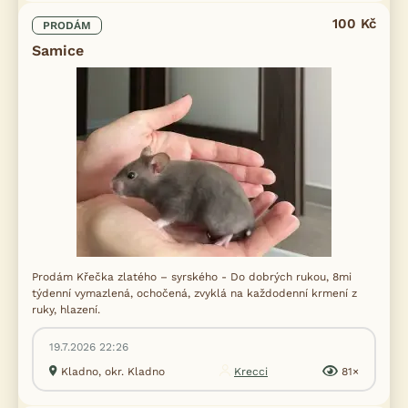
100 Kč
PRODÁM
Samice
Prodám Křečka zlatého – syrského - Do dobrých rukou, 8mi
týdenní vymazlená, ochočená, zvyklá na každodenní krmení z
ruky, hlazení.
19.7.2026 22:26
Kladno, okr. Kladno
Krecci
81×