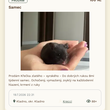
100 Kč
PRODÁM
Samec
Prodám Křečka zlatého – syrského - Do dobrých rukou 8mi
týdenní samec. Ochočený, vymazlený, zvyklý na každodenní
hlazení, krmení z ruky
19.7.2026 22:31
Kladno, okr. Kladno
Krecci
88×