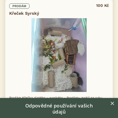
100 Kč
PRODÁM
Křeček Syrský
Prodám Křečka zlatého – syrského - Prodám- zvyklí na ruku
×
vhodné k dětem.
Odpovědné používání vašich
údajů
10.7.2026 12:21