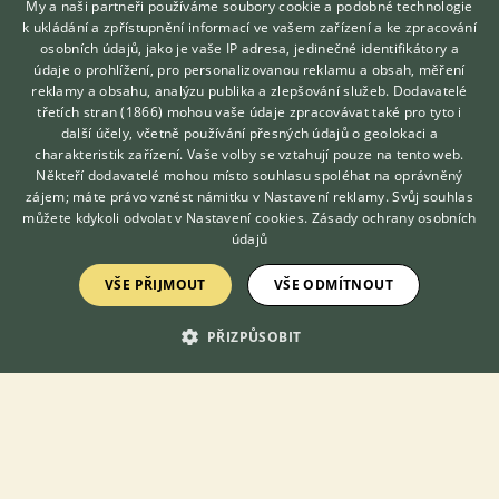
My a naši partneři používáme soubory cookie a podobné technologie
Frýdek-Místek, okr. Frýdek-Místek
Marek137...
k ukládání a zpřístupnění informací ve vašem zařízení a ke zpracování
105×
osobních údajů, jako je vaše IP adresa, jedinečné identifikátory a
údaje o prohlížení, pro personalizovanou reklamu a obsah, měření
reklamy a obsahu, analýzu publika a zlepšování služeb.
Dodavatelé
třetích stran (1866)
mohou vaše údaje zpracovávat také pro tyto i
Hledáte zvířecího kamaráda?
další účely, včetně používání přesných údajů o geolokaci a
Zdarma vám poradí
Zobrazit více inzerátů (11)
charakteristik zařízení. Vaše volby se vztahují pouze na tento web.
VETERINÁŘ ONLINE
Někteří dodavatelé mohou místo souhlasu spoléhat na oprávněný
KONZULTOVAT S
zájem; máte právo vznést námitku v
Nastavení reklamy
. Svůj souhlas
VETERINÁŘEM
DISKUSE O KŘEČKOVI ZLATÉM - SYRSKÉM
můžete kdykoli odvolat v
Nastavení cookies
.
Zásady ochrany osobních
údajů
Téma
VŠE PŘIJMOUT
VŠE ODMÍTNOUT
PŘIZPŮSOBIT
Křeček syrský - zvuky
8.2.2021 22:03
2
reakcí
Křeček - jaké pohlaví?
16.2.2021 20:02
8
reakcí
Křeček