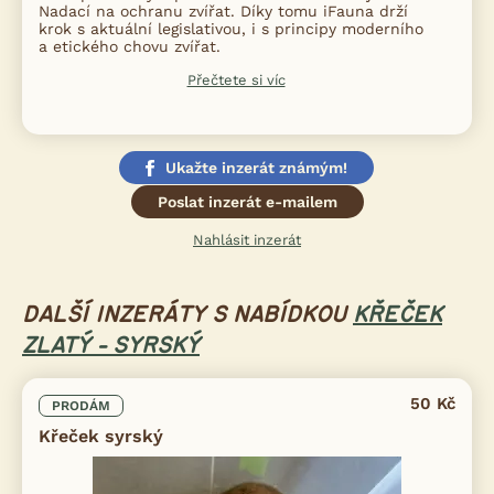
Nadací na ochranu zvířat. Díky tomu iFauna drží
krok s aktuální legislativou, i s principy moderního
a etického chovu zvířat.
Přečtete si víc
Ukažte inzerát známým!
Poslat inzerát e-mailem
Nahlásit inzerát
DALŠÍ INZERÁTY S NABÍDKOU
KŘEČEK
ZLATÝ - SYRSKÝ
50 Kč
PRODÁM
Křeček syrský