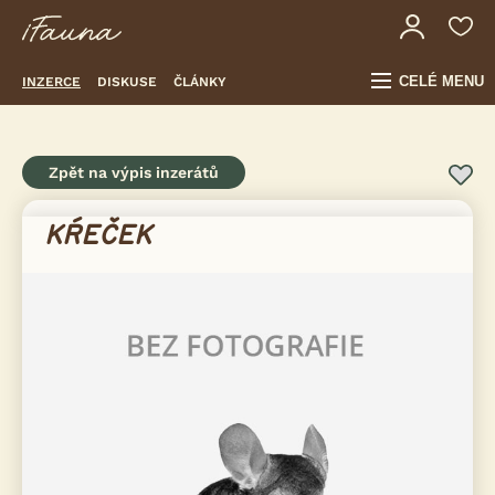
CELÉ MENU
INZERCE
DISKUSE
ČLÁNKY
Zpět na výpis inzerátů
KŔEČEK