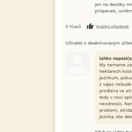
jen na desitky mi
prispevek, uvidim
0
hlasů
Kvalitní příspěvek
Uživatel s deaktivovaným účt
lahko napsal(a
My nemame zad
hektarech kole
jezirkum, poku
z vajec nebude
prodleva ve str
tedy v noci spi
neodneslo. Nem
problem, strida
jezirka. Ale de
Když se jedna hus