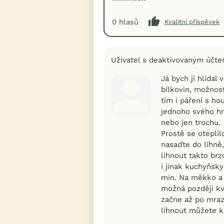
0
hlasů
Kvalitní příspěvek
Uživatel s deaktivovaným účt
Já bych jí hlídal
bílkovin, možnos
tím i páření s h
jednoho svého hn
nebo jen trochu.
Prostě se oteplil
nasaďte do líhně
líhnout takto brz
i jinak kuchyňsky
min. Na měkko a
možná později kv
začne až po mraz
líhnout můžete kli