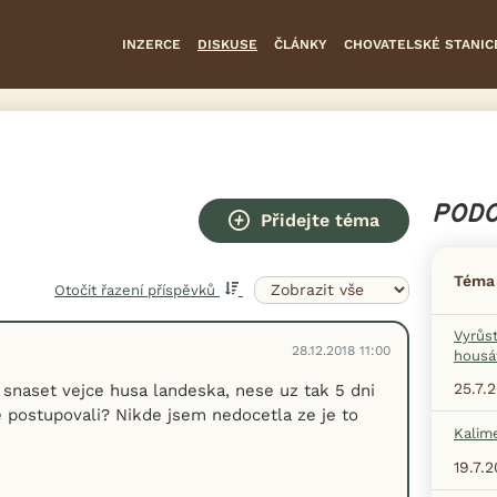
INZERCE
DISKUSE
ČLÁNKY
CHOVATELSKÉ STANIC
PODO
Přidejte téma
Téma
Otočit řazení příspěvků
Vyrůs
28.12.2018 11:00
housá
25.7.
 snaset vejce husa landeska, nese uz tak 5 dni
e postupovali? Nikde jsem nedocetla ze je to
Kalim
19.7.