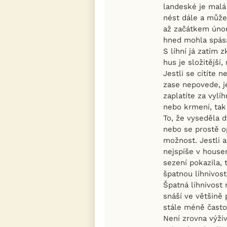
landeské je malá
nést dále a můžet
až začátkem únor
hned mohla spás
S líhní já zatím 
hus je složitější
Jestli se cítíte n
zase nepovede, j
zaplatíte za vylíh
nebo krmení, tak 
To, že vyseděla d
nebo se prostě o
možnost. Jestli a
nejspíše v houser
sezení pokazila, 
špatnou líhnivostí
Špatná líhnivost
snáší ve většině 
stále méně často
Není zrovna výživ