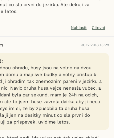
nut co sla prvni do jezirka. Ale dekuji za
e letos.
Nahlásit
Citovat
em
30.12.2018 13:29
):
nou ohradu, husy jsou na volno na dvou
m domu a maji sve budky a volny pristup k
d ji ohradim tak znemoznim pareni v jezirku a
 nic. Navic druha husa vejce nenesla vubec, a
idani byla par sekund, mam je 24h na ocich,
m ale to jsem huse zavrela dvirka aby ji neco
yslim si, ze by zpusobila ta druha husa
la ji jen na desitky minut co sla prvni do
kuji za prispevek, uvidime letos.
a, která sedí, jde vykoupat, tak vejce chladí.