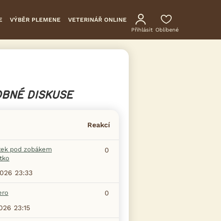
E
VÝBĚR PLEMENE
VETERINÁŘ ONLINE
Přihlásit
Oblíbené
BNÉ DISKUSE
Reakcí
tek pod zobákem
0
tko
2026 23:33
ero
0
2026 23:15