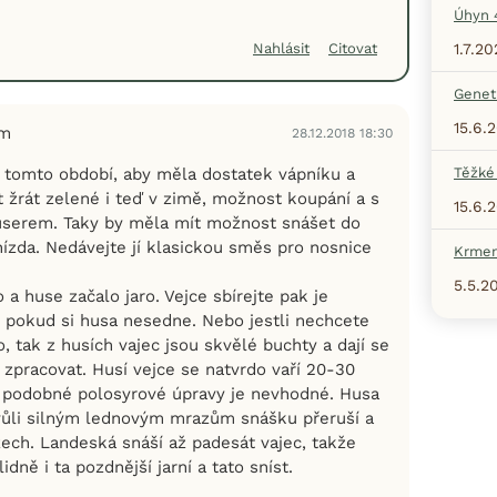
Úhyn 
1.7.20
Nahlásit
Citovat
Geneti
15.6.
em
28.12.2018 18:30
 v tomto období, aby měla dostatek vápníku a
Těžké
t žrát zelené i teď v zimě, možnost koupání a s
15.6.
ouserem. Taky by měla mít možnost snášet do
ízda. Nedávejte jí klasickou směs pro nosnice
Krmen
5.5.2
o a huse začalo jaro. Vejce sbírejte pak je
, pokud si husa nesedne. Nebo jestli nechcete
o, tak z husích vajec jsou skvělé buchty a dají se
 zpracovat. Husí vejce se natvrdo vaří 20-30
 podobné polosyrové úpravy je nevhodné. Husa
ůli silným lednovým mrazům snášku přeruší a
ech. Landeská snáší až padesát vajec, takže
dně i ta pozdnější jarní a tato sníst.