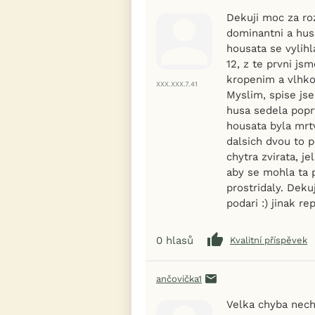
Dekuji moc za roz
dominantni a husu
housata se vylihl
12, z te prvni jsm
kropenim a vlhko
XXX.XXX.7.41
Myslim, spise jse
husa sedela popr
housata byla mrtv
dalsich dvou to p
chytra zvirata, j
aby se mohla ta 
prostridaly. Dekuj
podari :) jinak r
0
hlasů
Kvalitní příspěvek
ančovička1
Velka chyba nech