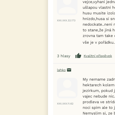
vejce,vyhani jedn
ušlapou vlastni 
husu musite izolo
hnizdo,husa si s
XXX.XXX.32.173
nedockate..neni 
to stane,že jiná
zrovna tam take 
vše je v pořádku.
3
hlasy
Kvalitní příspěvek
lahko
My nemame zadno
hektarech kolem 
jezirkum, pokud 
vajec nebude nic
prodleva ve strid
XXX.XXX.11.62
noci spim ale to 
Nemyslim si, ze b