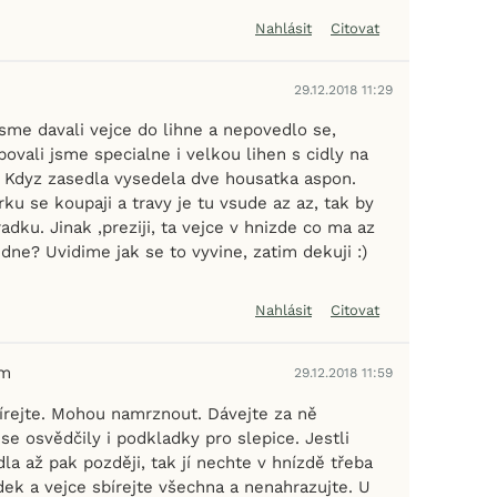
Nahlásit
Citovat
29.12.2018 11:29
jsme davali vejce do lihne a nepovedlo se,
ovali jsme specialne i velkou lihen s cidly na
u. Kdyz zasedla vysedela dve housatka aspon.
rku se koupaji a travy je tu vsude az az, tak by
adku. Jinak ,preziji, ta vejce v hnizde co ma az
ne? Uvidime jak se to vyvine, zatim dekuji :)
Nahlásit
Citovat
em
29.12.2018 11:59
bírejte. Mohou namrznout. Dávejte za ně
e osvědčily i podkladky pro slepice. Jestli
dla až pak později, tak jí nechte v hnízdě třeba
dek a vejce sbírejte všechna a nenahrazujte. U