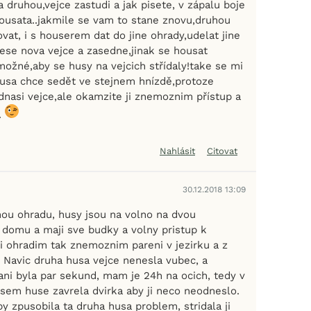
a druhou,vejce zastudi a jak pisete, v zápalu boje
housata..jakmile se vam to stane znovu,druhou
vat, i s houserem dat do jine ohrady,udelat jine
nese nova vejce a zasedne,jinak se housat
možné,aby se husy na vejcich střídaly!take se mi
 husa chce sedět ve stejnem hnízdě,protoze
dnasi vejce,ale okamzite ji znemoznim přístup a
.
Nahlásit
Citovat
30.12.2018 13:09
u ohradu, husy jsou na volno na dvou
domu a maji sve budky a volny pristup k
ji ohradim tak znemoznim pareni v jezirku a z
. Navic druha husa vejce nenesla vubec, a
ani byla par sekund, mam je 24h na ocich, tedy v
jsem huse zavrela dvirka aby ji neco neodneslo.
y zpusobila ta druha husa problem, stridala ji