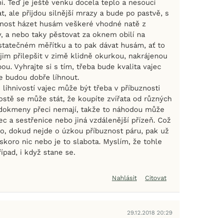
ní. Teď je ještě venku docela teplo a nesoucí
, ale přijdou silnější mrazy a bude po pastvě, s
tnost házet husám veškeré vhodné natě z
, a nebo taky pěstovat za oknem obilí na
statečném měřítku a to pak dávat husám, ať to
jim přilepšit v zimě klidně okurkou, nakrájenou
u. Vyhrajte si s tím, třeba bude kvalita vajec
e budou dobře líhnout.
líhnivostí vajec může být třeba v příbuznosti
ostě se může stát, že koupíte zvířata od různých
odokmeny přeci nemají, takže to náhodou může
ec a sestřenice nebo jiná vzdálenější přízeň. Což
lo, dokud nejde o úzkou příbuznost páru, pak už
skoro nic nebo je to slabota. Myslím, že tohle
ípad, i když stane se.
Nahlásit
Citovat
29.12.2018 20:29