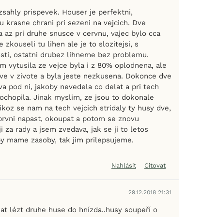
sahly prispevek. Houser je perfektni,
 krasne chrani pri sezeni na vejcich. Dve
a az pri druhe snusce v cervnu, vajec bylo cca
e zkouseli tu lihen ale je to slozitejsi, s
sti, ostatni drubez lihneme bez problemu.
m vytusila ze vejce byla i z 80% oplodnena, ale
ve v zivote a byla jeste nezkusena. Dokonce dve
a pod ni, jakoby nevedela co delat a pri tech
ochopila. Jinak myslim, ze jsou to dokonale
elikoz se nam na tech vejcich stridaly ty husy dve,
prvni napast, okoupat a potom se znovu
i za rady a jsem zvedava, jak se ji to letos
epy mame zasoby, tak jim prilepsujeme.
Nahlásit
Citovat
29.12.2018 21:31
at lézt druhe huse do hnízda..husy soupeří o