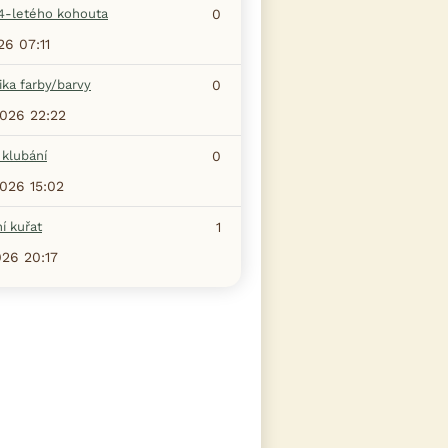
4-letého kohouta
0
26 07:11
ka farby/barvy
0
2026 22:22
 klubání
0
2026 15:02
í kuřat
1
026 20:17