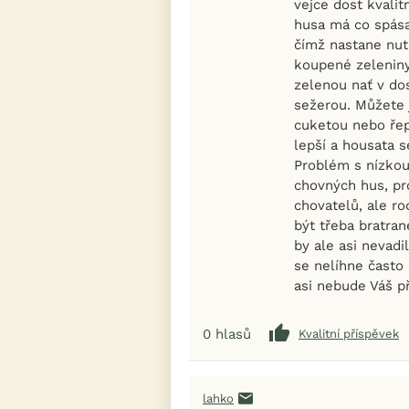
vejce dost kvalit
husa má co spásat
čímž nastane nu
koupené zeleniny
zelenou nať v do
sežerou. Můžete 
cuketou nebo řepo
lepší a housata s
Problém s nízkou 
chovných hus, pr
chovatelů, ale r
být třeba bratran
by ale asi nevadi
se nelíhne často 
asi nebude Váš př
0
hlasů
Kvalitní příspěvek
lahko