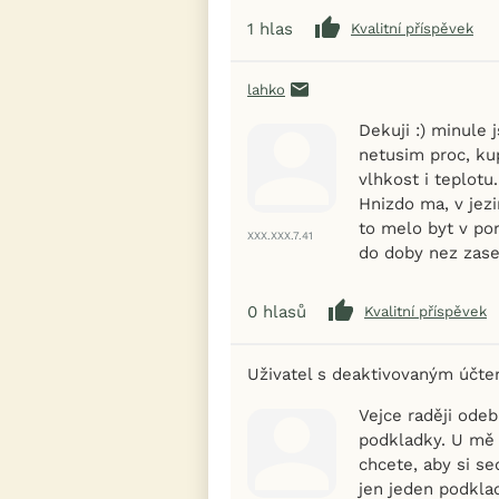
1
hlas
Kvalitní příspěvek
lahko
Dekuji :) minule 
netusim proc, kup
vlhkost i teplot
Hnizdo ma, v jezi
to melo byt v por
XXX.XXX.7.41
do doby nez zased
0
hlasů
Kvalitní příspěvek
Uživatel s deaktivovaným účt
Vejce raději ode
podkladky. U mě s
chcete, aby si se
jen jeden podkla