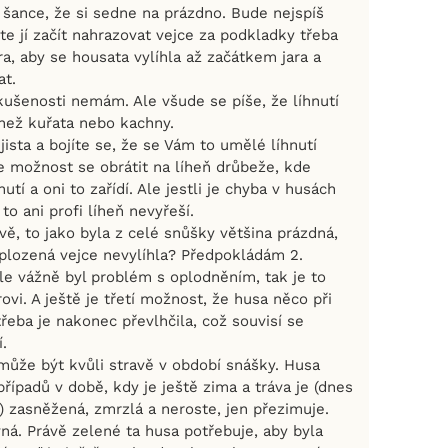
 šance, že si sedne na prázdno. Bude nejspíš
e jí začít nahrazovat vejce za podkladky třeba
a, aby se housata vylíhla až začátkem jara a
at.
zkušenosti nemám. Ale všude se píše, že líhnutí
, než kuřata nebo kachny.
ejista a bojíte se, že se Vám to umělé líhnutí
e možnost se obrátit na líheň drůbeže, kde
nutí a oni to zařídí. Ale jestli je chyba v husách
to ani profi líheň nevyřeší.
vě, to jako byla z celé snůšky většina prázdná,
plozená vejce nevylíhla? Předpokládám 2.
le vážně byl problém s oplodněním, tak je to
ovi. A ještě je třetí možnost, že husa něco při
třeba je nakonec převlhčila, což souvisí se
.
 může být kvůli stravě v období snášky. Husa
případů v době, kdy je ještě zima a tráva je (dnes
) zasněžená, zmrzlá a neroste, jen přezimuje.
ná. Právě zelené ta husa potřebuje, aby byla