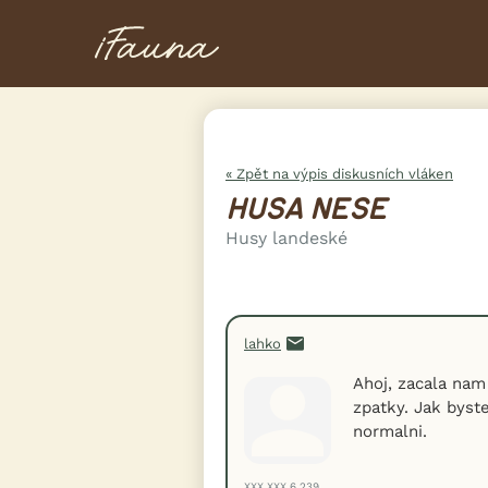
« Zpět na výpis diskusních vláken
HUSA NESE
Husy landeské
lahko
Ahoj, zacala nam
zpatky. Jak byst
normalni.
XXX.XXX.6.239