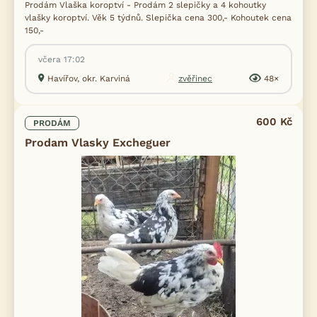
Prodám Vlaška koroptví - Prodám 2 slepičky a 4 kohoutky
vlašky koroptví. Věk 5 týdnů. Slepička cena 300,- Kohoutek cena
150,-
včera 17:02
Havířov, okr. Karviná
zvěřinec
48×
600 Kč
PRODÁM
Prodam Vlasky Excheguer