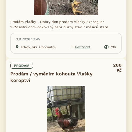
Prodám Vlašky - Dobry den prodam Vlasky Excheguer
1+2vlastni chov očkovaný nepribuzny stav 7 měsíců stare
3.8.2026 13:45
Jirkov, okr. Chomutov
Petr2910
73×
200
PRODÁM
Kč
Prodám / vyměním kohouta Vlašky
koroptví