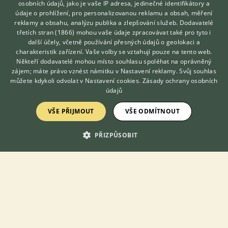
osobních údajů, jako je vaše IP adresa, jedinečné identifikátory a
Téma
údaje o prohlížení, pro personalizovanou reklamu a obsah, měření
reklamy a obsahu, analýzu publika a zlepšování služeb.
Dodavatelé
třetích stran (1866)
mohou vaše údaje zpracovávat také pro tyto i
Vlašky 2022
Hledáte zvířecího kamaráda?
další účely, včetně používání přesných údajů o geolokaci a
Zdarma vám poradí
31.12.2022 21:09
43
reakcí
charakteristik zařízení. Vaše volby se vztahují pouze na tento web.
VETERINÁŘ ONLINE
Někteří dodavatelé mohou místo souhlasu spoléhat na oprávněný
Kurník pro vlašky
KONZULTOVAT S
zájem; máte právo vznést námitku v
Nastavení reklamy
. Svůj souhlas
VETERINÁŘEM
můžete kdykoli odvolat v
Nastavení cookies
.
Zásady ochrany osobních
24.2.2021 12:06
28
reakcí
údajů
Modra vlaška kolumbijsky kohút
VŠE PŘIJMOUT
VŠE ODMÍTNOUT
14.3.2021 20:25
4
reakcí
PŘIZPŮSOBIT
Letošní rok budu líhnout
16.3.2019 07:13
0
reakcí
Prodej vlasek
12.8.2022 18:24
1
reakcí
Předčasná smrt
2.11.2018 18:25
2
reakcí