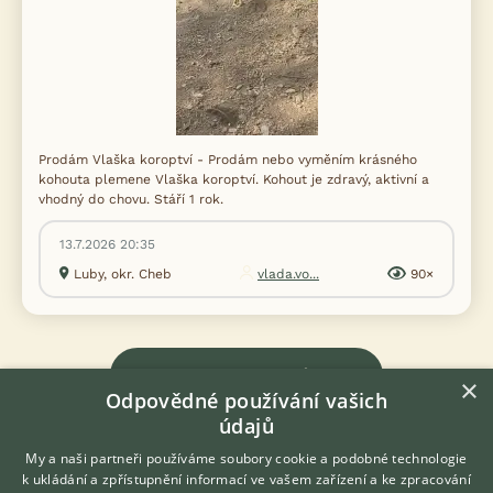
Prodám Vlaška koroptví - Prodám nebo vyměním krásného
kohouta plemene Vlaška koroptví. Kohout je zdravý, aktivní a
vhodný do chovu. Stáří 1 rok.
13.7.2026 20:35
Luby, okr. Cheb
vlada.vo...
90×
Zobrazit více inzerátů (11)
×
Odpovědné používání vašich
údajů
DISKUSE O VLAŠKÁCH
My a naši partneři používáme soubory cookie a podobné technologie
k ukládání a zpřístupnění informací ve vašem zařízení a ke zpracování