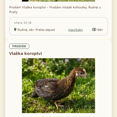
Prodám Vlaška koroptví - Prodám mladé kohoutky. Rudná u
Prahy
včera 22:18
Rudná, okr. Praha-západ
mavrbsky
56×
PRODÁM
Vlaška koroptví