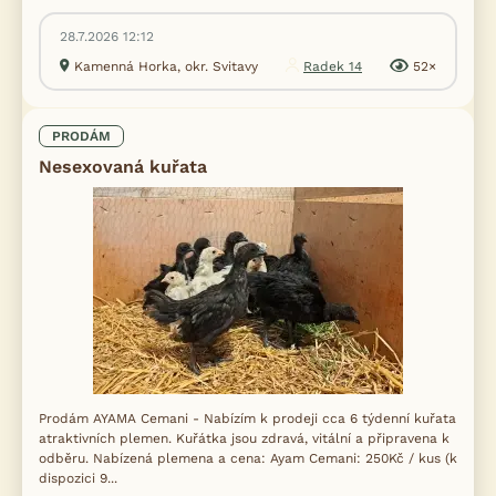
28.7.2026 12:12
Kamenná Horka, okr. Svitavy
Radek 14
52×
PRODÁM
Nesexovaná kuřata
Prodám AYAMA Cemani - Nabízím k prodeji cca 6 týdenní kuřata
atraktivních plemen. Kuřátka jsou zdravá, vitální a připravena k
odběru. Nabízená plemena a cena: Ayam Cemani: 250Kč / kus (k
dispozici 9...