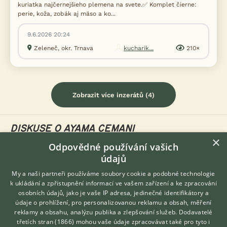
kuriatka najčernejšieho plemena na svete.✅ Komplet čierne:
perie, koža, zobák aj mäso a ko...
9.6.2026 20:24
Zeleneč, okr. Trnava
kucharik...
210×
Zobrazit více inzerátů (4)
DISKUSE O AYAMA CEMANI
×
Odpovědné používání vašich
údajů
Téma
My a naši partneři používáme soubory cookie a podobné technologie
k ukládání a zpřístupnění informací ve vašem zařízení a ke zpracování
Původ zvláštních znaků různých plemen slepic
osobních údajů, jako je vaše IP adresa, jedinečné identifikátory a
28.3.2022 16:56
8
reakcí
údaje o prohlížení, pro personalizovanou reklamu a obsah, měření
reklamy a obsahu, analýzu publika a zlepšování služeb.
Dodavatelé
Ayam cemani white
třetích stran (1866)
mohou vaše údaje zpracovávat také pro tyto i
Hledáte zvířecího kamaráda?