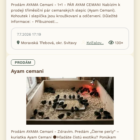
Prodám AYAMA Cemani - 1+1 - PÁR AYAM CEMANI Nabízím k
prodeji tříměsíční pár cemanských slepic (Ayam Cemani).
Kohoutek i slepička jsou kroužkovaní a odčervení. Důležité
informace: - Příbuznost:...
7.7.2026 17:19
Moravská Třebová, okr. Svitavy
Kvíčalov...
130×
PRODÁM
Ayam cemani
Prodám AYAMA Cemani - Zdravím. Predám „Čierne perly“ –
kuriatka Ayam Cemani 🌑Hľadáte čistú exotiku? Ponúkam