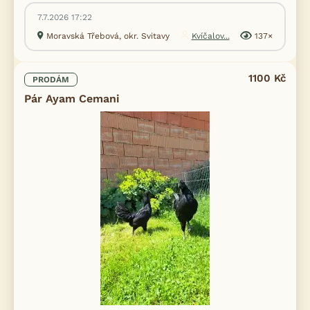
7.7.2026 17:22
Moravská Třebová, okr. Svitavy
Kvíčalov...
137×
1100 Kč
PRODÁM
Pár Ayam Cemani