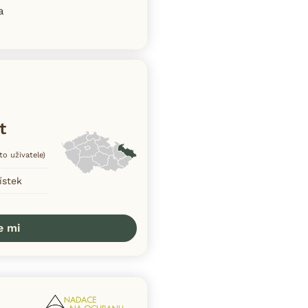
a
t
to uživatele)
ístek
e mi