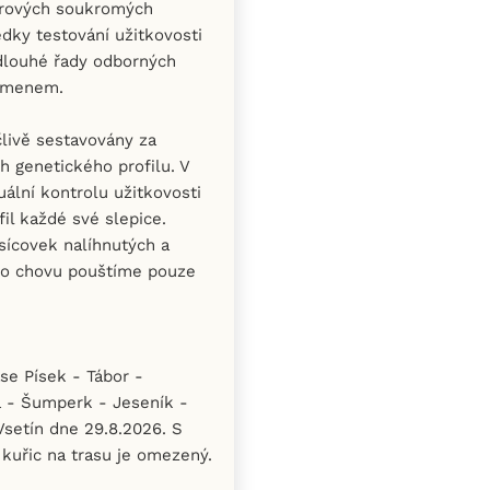
erových soukromých
edky testování užitkovosti
 dlouhé řady odborných
lemenem.
livě sestavovány za
ch genetického profilu. V
ální kontrolu užitkovosti
il každé své slepice.
isícovek nalíhnutých a
ho chovu pouštíme pouze
se Písek - Tábor -
 - Šumperk - Jeseník -
setín dne 29.8.2026. S
kuřic na trasu je omezený.