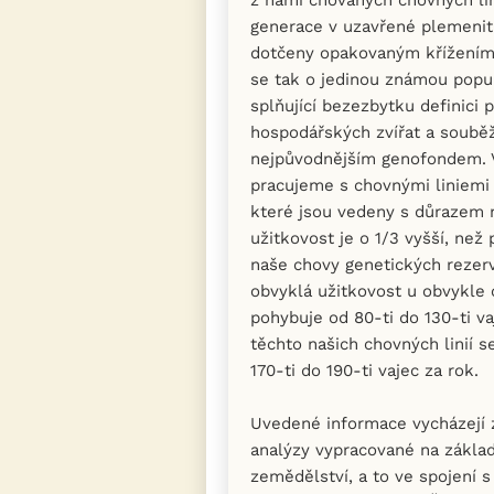
generace v uzavřené plemenitb
dotčeny opakovaným křížením 
se tak o jedinou známou popu
splňující bezezbytku definici
hospodářských zvířat a souběž
nejpůvodnějším genofondem. 
pracujeme s chovnými liniemi
které jsou vedeny s důrazem n
užitkovost je o 1/3 vyšší, ne
naše chovy genetických rezer
obvyklá užitkovost u obvykle
pohybuje od 80-ti do 130-ti va
těchto našich chovných linií 
170-ti do 190-ti vajec za rok.
Uvedené informace vycházejí 
analýzy vypracované na zákla
zemědělství, a to ve spojení s