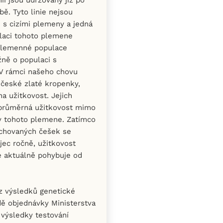
ě. Tyto linie nejsou
s cizími plemeny a jedná
laci tohoto plemene
 plemenné populace
ně o populaci s
V rámci našeho chovu
 české zlaté kropenky,
a užitkovost. Jejich
ž průměrná užitkovost mimo
v tohoto plemene. Zatímco
 chovaných češek se
jec ročně, užitkovost
se aktuálně pohybuje od
z výsledků genetické
dě objednávky Ministerstva
 výsledky testování