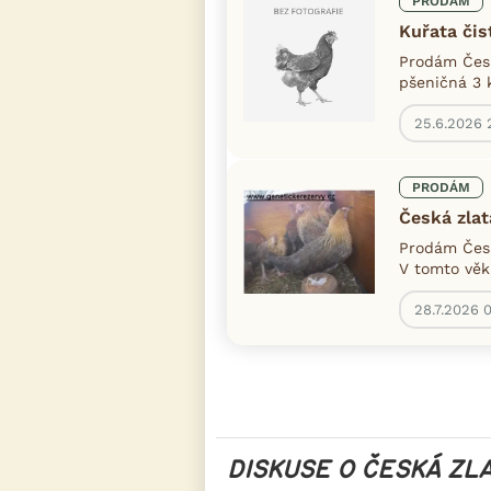
PRODÁM
Kuřata či
Prodám Česk
pšeničná 3 
25.6.2026 
PRODÁM
Česká zlat
Prodám Česk
V tomto věku
28.7.2026 
DISKUSE O ČESKÁ ZL