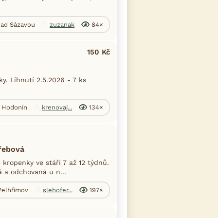
 nad Sázavou
zuzanak
84×
150 Kč
. Líhnutí 2.5.2026 - 7 ks
. Hodonín
krenovaj...
134×
Třebová
kropenky ve stáří 7 až 12 týdnů.
á a odchovaná u n...
 Pelhřimov
slehofer...
197×