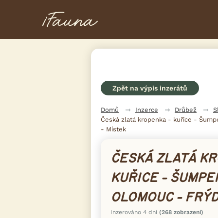
Zpět na výpis inzerátů
Domů
Inzerce
Drůbež
S
Česká zlatá kropenka - kuřice - Šump
- Místek
ČESKÁ ZLATÁ KR
KUŘICE - ŠUMPER
OLOMOUC - FRÝD
Inzerováno 4 dní
(268 zobrazení)