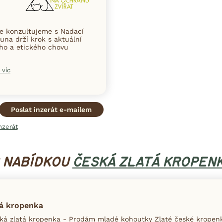
ce konzultujeme s Nadací
una drží krok s aktuální
ního a etického chovu
 víc
Poslat inzerát e-mailem
nzerát
S NABÍDKOU
ČESKÁ ZLATÁ KROPEN
tá kropenka
á zlatá kropenka - Prodám mladé kohoutky Zlaté české kropenky,