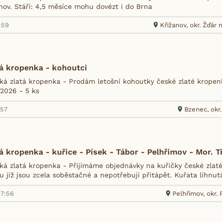
hov. Stáří: 4,5 měsíce mohu dovézt i do Brna
:59
Křižanov, okr. Žďár
á kropenka - kohoutci
á zlatá kropenka - Prodám letošní kohoutky české zlaté kropenky
.2026 - 5 ks
:57
Bzenec, okr
á kropenka - kuřice - Písek - Tábor - Pelhřimov - Mor. 
á zlatá kropenka - Přijímáme objednávky na kuřičky české zlaté 
 již jsou zcela soběstačné a nepotřebují přitápět. Kuřata líhnut
07:56
Pelhřimov, okr.