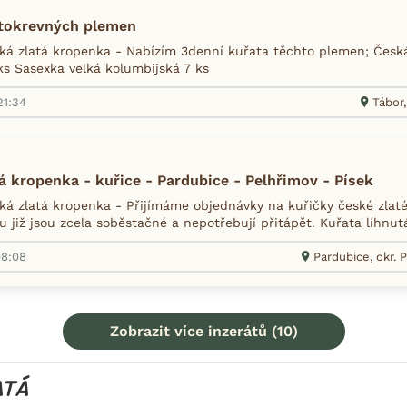
stokrevných plemen
á zlatá kropenka - Nabízím 3denní kuřata těchto plemen; Česk
ks Sasexka velká kolumbijská 7 ks
21:34
Tábor,
á kropenka - kuřice - Pardubice - Pelhřimov - Písek
á zlatá kropenka - Přijímáme objednávky na kuřičky české zlaté
 již jsou zcela soběstačné a nepotřebují přitápět. Kuřata líhnut
08:08
Pardubice, okr. 
Zobrazit více inzerátů (10)
ATÁ