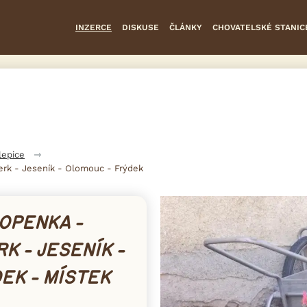
INZERCE
DISKUSE
ČLÁNKY
CHOVATELSKÉ STANIC
lepice
erk - Jeseník - Olomouc - Frýdek
OPENKA -
K - JESENÍK -
EK - MÍSTEK