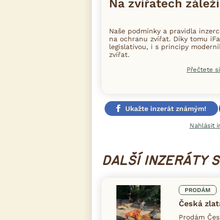
Na zvířatech záleží
Naše podmínky a pravidla inzer
na ochranu zvířat. Díky tomu iFa
legislativou, i s principy moder
zvířat.
Přečtete si
Ukažte inzerát známým!
Nahlásit i
DALŠÍ INZERÁTY 
PRODÁM
Česká zla
Prodám Česk