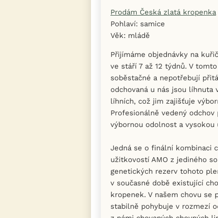
Prodám Česká zlatá kropenka
Pohlaví: samice
Věk: mládě
Přijímáme objednávky na kuři
ve stáří 7 až 12 týdnů. V tomto
soběstačné a nepotřebují přitá
odchovaná u nás jsou líhnuta v
líhních, což jim zajišťuje výbor
Profesionálně vedený odchov 
výbornou odolnost a vysokou 
Jedná se o finální kombinaci 
užitkovostí AMO z jediného s
genetických rezerv tohoto ple
v současné době existující ch
kropenek. V našem chovu se 
stabilně pohybuje v rozmezí 
z námi chovaných chovných lin