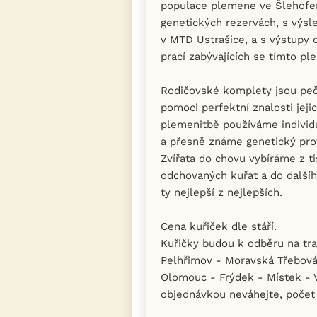
populace plemene ve Šlehof
genetických rezervách, s výsl
v MTD Ustrašice, a s výstupy
prací zabývajících se tímto p
Rodičovské komplety jsou peč
pomoci perfektní znalosti jeji
plemenitbě používáme individu
a přesně známe genetický prof
Zvířata do chovu vybíráme z t
odchovaných kuřat a do další
ty nejlepší z nejlepších.
Cena kuřiček dle stáří.
Kuřičky budou k odběru na tra
Pelhřimov - Moravská Třebová
Olomouc - Frýdek - Místek - V
objednávkou neváhejte, počet 