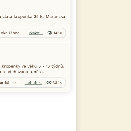
á zlatá kropenka 35 ks Maranska
 okr. Tábor
jirkako1...
146×
 kropenky ve věku 6 - 16 týdnů.
á a odchovaná u nás...
Pardubice
slehofer...
334×