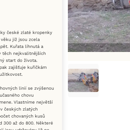
čky české zlaté kropenky
 věku již jsou zcela
pět. Kuřata líhnutá a
 těch nejkvalitnějších
ný start do života.
pak zajišťuje kuřičkám
užitkovost.
chovných linií se zvýšenou
oučasného chovu
mene. Vlastníme největší
ov českých zlatých
počet chovaných kusů
od 300 až do 800. Některé
ií jsou udržovány již po