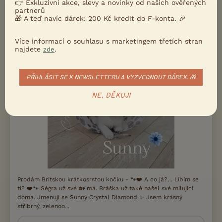
👉 Exkluzivní akce, slevy a novinky od našich ověřených
20000 Kč
PRODÁM
partnerů
🎁 A teď navíc dárek: 200 Kč kredit do F-konta. 🎉
Britský stříbrný kocourek
Více informací o souhlasu s marketingem třetích stran
najdete
.
zde
PŘIHLÁSIT SE K NEWSLETTERU A VYZVEDNOUT DÁREK. 🎁
NE, DĚKUJI
Prodám Britskou krátkosrstou kočku - 🐾❤️ A co já?… Líbím se
ti? ❤️🐾 Ségra už své 🏡 má. Bráška už také našel své milující
doma. Jmenuji se Sunny Crystal Diamond ✨ Jsem krásný
stříbrný, zelenoo...