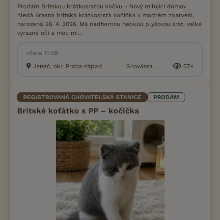
Prodám Britskou krátkosrstou kočku - Nový milující domov
hledá krásná britská krátkosrstá kočička v modrém zbarvení,
narozená 26. 4. 2026. Má nádhernou hebkou plyšovou srst, velké
výrazné oči a moc mi...
včera 11:09
Jeneč, okr. Praha-západ
Snowiera...
57×
REGISTROVANÁ CHOVATELSKÁ STANICE
PRODÁM
Britské koťátko s PP – kočička