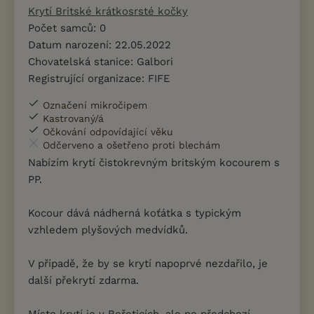
Krytí Britské krátkosrsté kočky
Počet samců: 0
Datum narození: 22.05.2022
Chovatelská stanice: Galbori
Registrující organizace: FIFE
Označení mikročipem
Kastrovaný/á
Očkování odpovídající věku
Odčerveno a ošetřeno proti blechám
Nabízím krytí čistokrevným britským kocourem s
PP.
Kocour dává nádherná koťátka s typickým
vzhledem plyšových medvídků.
V případě, že by se krytí napoprvé nezdařilo, je
další překrytí zdarma.
​Místo krytí je v Bořeticích, ale po předchozí