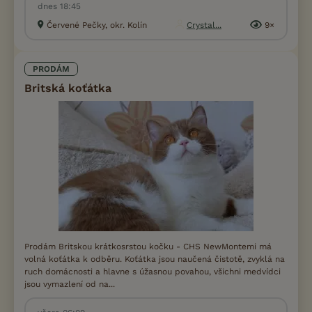
dnes 18:45
Červené Pečky, okr. Kolín
Crystal...
9×
PRODÁM
Britská koťátka
Prodám Britskou krátkosrstou kočku - CHS NewMontemi má
volná koťátka k odběru. Koťátka jsou naučená čistotě, zvyklá na
ruch domácnosti a hlavne s úžasnou povahou, všichni medvídci
jsou vymazlení od na...