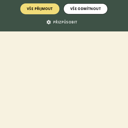
Kočičí sourozenci
VŠE PŘIJMOUT
VŠE ODMÍTNOUT
11.5.2020 21:19
2
reakcí
PŘIZPŮSOBIT
Kočka dává packu na tvář při mazlení, co mi tím chce
sdělit?
24.2.2021 16:46
2
reakcí
Citrogrep kapky
30.4.2018 00:03
29
reakcí
Nová kočka je hrozně plachá
31.10.2022 10:17
19
reakcí
Kocour nebo kočka?
15.1.2021 21:55
11
reakcí
Robotický záchůdek Catgenie 120+
29.12.2018 22:53
6
reakcí