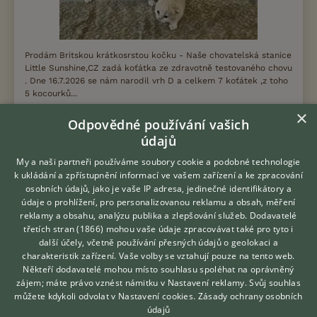
Prodám Britskou krátkosrstou kočku - Naše chovatelská stanice
Little Sunshine,CZ zadá koťátka ze zdravotně testovaného chovu
. Dne 16.7.2026 se nám narodil vrh D a celkem 7 koťátek ,z toho
5 kocourků...
×
Odpovědné používání vašich
5.8.2026 16:44
údajů
Syrovice, okr. Brno-venkov
Misel89
52×
My a naši partneři používáme soubory cookie a podobné technologie
k ukládání a zpřístupnění informací ve vašem zařízení a ke zpracování
osobních údajů, jako je vaše IP adresa, jedinečné identifikátory a
údaje o prohlížení, pro personalizovanou reklamu a obsah, měření
Zobrazit více inzerátů (28)
reklamy a obsahu, analýzu publika a zlepšování služeb.
Dodavatelé
třetích stran (1866)
mohou vaše údaje zpracovávat také pro tyto i
Hledáte zvířecího kamaráda?
další účely, včetně používání přesných údajů o geolokaci a
Zdarma vám poradí
DISKUSE O BRITSKÉ KRÁTKOSRSTÉ KOČCE
charakteristik zařízení. Vaše volby se vztahují pouze na tento web.
VETERINÁŘ ONLINE
Někteří dodavatelé mohou místo souhlasu spoléhat na oprávněný
KONZULTOVAT S
zájem; máte právo vznést námitku v
Nastavení reklamy
. Svůj souhlas
VETERINÁŘEM
Téma
můžete kdykoli odvolat v
Nastavení cookies
.
Zásady ochrany osobních
údajů