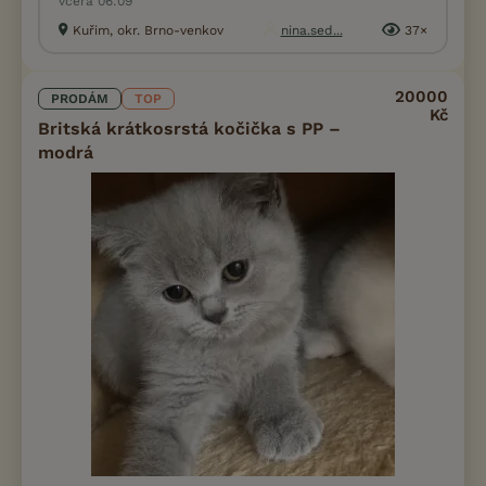
včera 06:09
Kuřim, okr. Brno-venkov
nina.sed...
37×
20000
PRODÁM
TOP
Kč
Britská krátkosrstá kočička s PP –
modrá