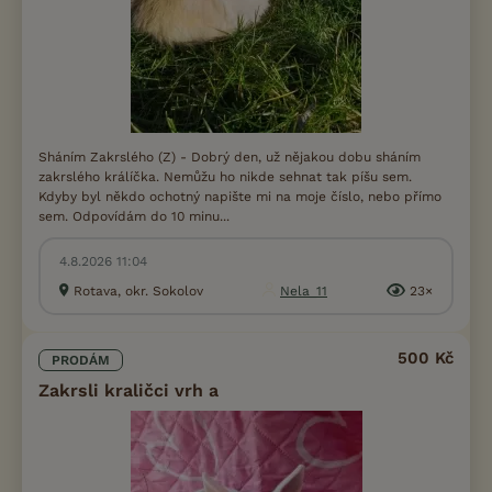
Sháním Zakrslého (Z) - Dobrý den, už nějakou dobu sháním
zakrslého králíčka. Nemůžu ho nikde sehnat tak píšu sem.
Kdyby byl někdo ochotný napište mi na moje číslo, nebo přímo
sem. Odpovídám do 10 minu...
4.8.2026 11:04
Rotava, okr. Sokolov
Nela_11
23×
500 Kč
PRODÁM
Zakrsli kraličci vrh a