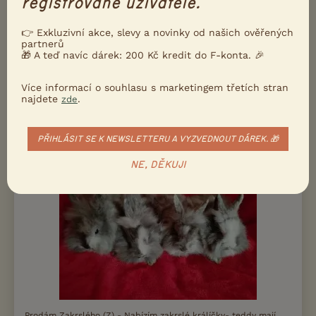
registrované uživatele.
králíčky. Různé barvy samičky i samečky. Staří 5 týdnu.
👉 Exkluzivní akce, slevy a novinky od našich ověřených
včera 20:28
partnerů
🎁 A teď navíc dárek: 200 Kč kredit do F-konta. 🎉
Dolní Cerekev, okr. Jihlava
dusan78
16×
Více informací o souhlasu s marketingem třetích stran
najdete
.
zde
1000
PRODÁM
Kč
Nabízím zakrslé králíčky- teddy-stáří 2,5
měsíce
PŘIHLÁSIT SE K NEWSLETTERU A VYZVEDNOUT DÁREK. 🎁
NE, DĚKUJI
Prodám Zakrslého (Z) - Nabízím zakrslé králíčky- teddy mají