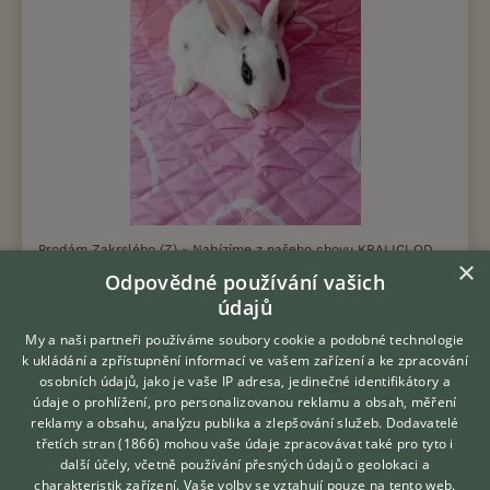
Prodám Zakrslého (Z) - Nabízíme z našeho chovu KRALICI OD
×
PRINCEZNY SISI miminka zakrslych králíčků- Samečci a
Odpovědné používání vašich
samičky Vymazleny, seznámeny s wc, přeléčeny na kokcidiozu.
údajů
Narozeny 17.6.2026 ,k odbě...
My a naši partneři používáme soubory cookie a podobné technologie
3.8.2026 09:54
k ukládání a zpřístupnění informací ve vašem zařízení a ke zpracování
osobních údajů, jako je vaše IP adresa, jedinečné identifikátory a
Dolní Lukavice, okr. Plzeň-jih
Zakrslik...
20×
údaje o prohlížení, pro personalizovanou reklamu a obsah, měření
reklamy a obsahu, analýzu publika a zlepšování služeb.
Dodavatelé
třetích stran (1866)
mohou vaše údaje zpracovávat také pro tyto i
Hledáte zvířecího kamaráda?
další účely, včetně používání přesných údajů o geolokaci a
Zdarma vám poradí
Zobrazit více inzerátů (51)
charakteristik zařízení. Vaše volby se vztahují pouze na tento web.