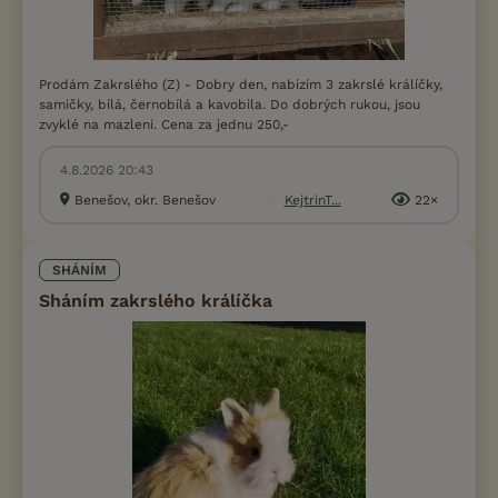
Prodám Zakrslého (Z) - Dobry den, nabízím 3 zakrslé králíčky,
samičky, bílá, černobílá a kavobila. Do dobrých rukou, jsou
zvyklé na mazleni. Cena za jednu 250,-
4.8.2026 20:43
Benešov, okr. Benešov
KejtrinT...
22×
SHÁNÍM
Sháním zakrslého králíčka