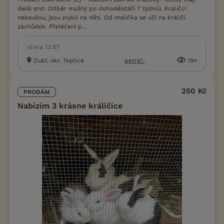
delší srst. Odběr možný po dohodě(stáří 7 týdnů). Králíčci
nekoušou, jsou zvyklí na děti. Od malička se učí na králičí
záchůdek. Přeléčení p...
včera 13:57
Dubí, okr. Teplice
petra1.
19×
250 Kč
PRODÁM
Nabízím 3 krásne králičice