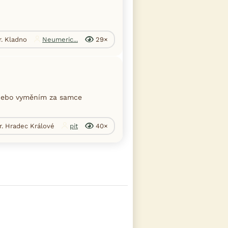
. Kladno
Neumeric...
29×
 nebo vyměním za samce
r. Hradec Králové
pit
40×