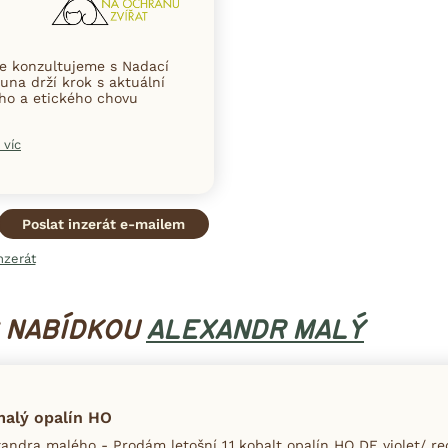
ce konzultujeme s Nadací
una drží krok s aktuální
ního a etického chovu
 víc
Poslat inzerát e-mailem
nzerát
S NABÍDKOU
ALEXANDR MALÝ
malý opalín HO
andra malého - Prodám letošní 1.1 kobalt opalín HO DF violet/ r