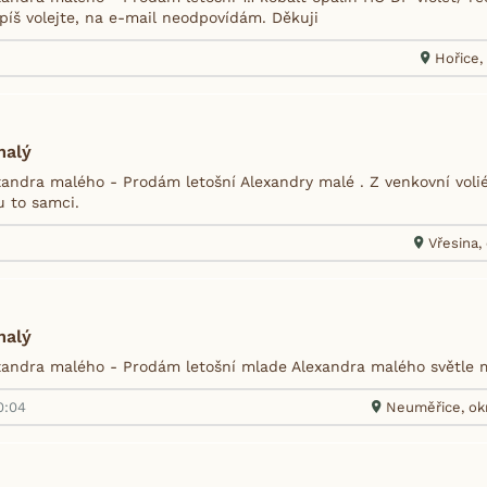
píš volejte, na e-mail neodpovídám. Děkuji
Hořice, 
malý
andra malého - Prodám letošní Alexandry malé . Z venkovní voli
u to samci.
Vřesina,
malý
andra malého - Prodám letošní mlade Alexandra malého světle 
0:04
Neuměřice, okr