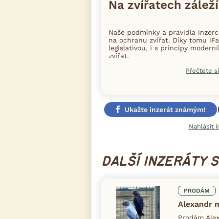
Na zvířatech záleží
Naše podmínky a pravidla inzer
na ochranu zvířat. Díky tomu iFa
legislativou, i s principy moder
zvířat.
Přečtete si
Ukažte inzerát známým!
Nahlásit i
DALŠÍ INZERÁTY 
PRODÁM
Alexandr 
Prodám Alex