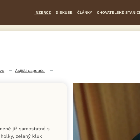
INZERCE
DISKUSE
ČLÁNKY
CHOVATELSKÉ STANIC
tvo
Asijští papoušci
mené již samostatné s
holky, zelený kluk