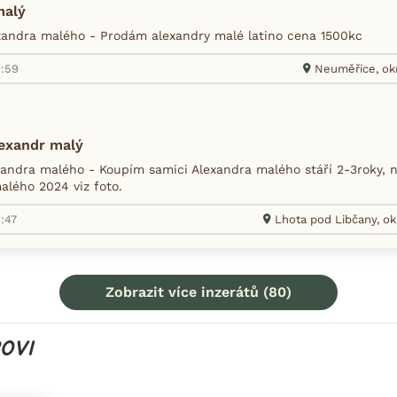
malý
andra malého - Prodám alexandry malé latino cena 1500kc
9:59
Neuměřice, okr
exandr malý
andra malého - Koupím samici Alexandra malého stáří 2-3roky,
alého 2024 viz foto.
:47
Lhota pod Libčany, ok
Zobrazit více inzerátů (80)
OVI