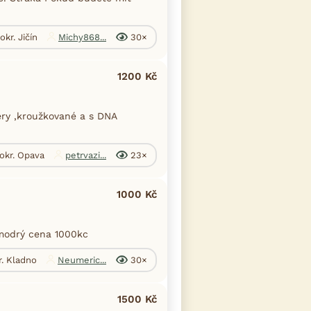
okr. Jičín
Michy868...
30×
1200 Kč
éry ,kroužkované a s DNA
 okr. Opava
petrvazi...
23×
1000 Kč
modrý cena 1000kc
. Kladno
Neumeric...
30×
1500 Kč