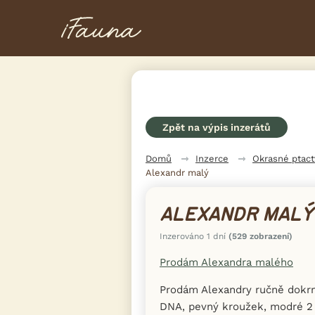
Zpět na výpis inzerátů
Domů
Inzerce
Okrasné ptac
Alexandr malý
ALEXANDR MALÝ
Inzerováno 1 dní
(529 zobrazení)
Prodám Alexandra malého
Prodám Alexandry ručně dokr
DNA, pevný kroužek, modré 2 