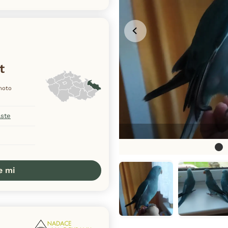
t
ohoto
aste
e mi