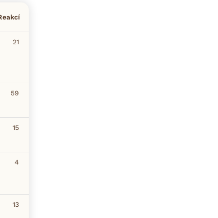
Reakcí
21
59
15
4
13