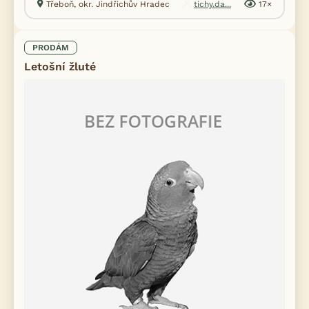
Třeboň, okr. Jindřichův Hradec
tichy.da...
17×
PRODÁM
Letošní žluté