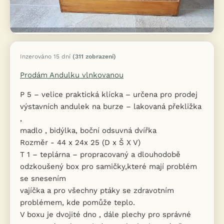
Inzerováno 15 dní
(311 zobrazení)
Prodám Andulku vlnkovanou
P 5 – velice praktická klícka – určena pro prodej
výstavních andulek na burze – lakovaná překližka
,
madlo , bidýlka, boční odsuvná dvířka
Rozměr - 44 x 24x 25 (D x Š X V)
T 1 – teplárna – propracovaný a dlouhodobě
odzkoušený box pro samičky,které mají problém
se snesením
vajíčka a pro všechny ptáky se zdravotním
problémem, kde pomůže teplo.
V boxu je dvojité dno , dále plechy pro správné