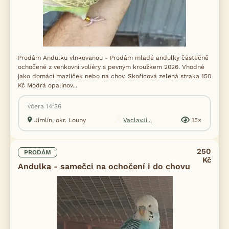
Prodám Andulku vlnkovanou - Prodám mladé andulky částečně
ochočené z venkovní voliéry s pevným kroužkem 2026. Vhodné
jako domácí mazlíček nebo na chov. Skořicová zelená straka 150
Kč Modrá opalinov...
včera 14:36
Jimlín, okr. Louny
VaclavJi...
15×
250
PRODÁM
Kč
Andulka - samečci na ochočení i do chovu