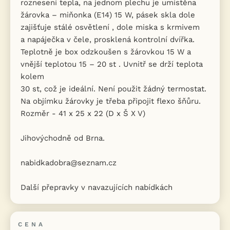
roznesení tepla, na jednom plechu je umístěna
žárovka – miňonka (E14) 15 W, pásek skla dole
zajišťuje stálé osvětlení , dole miska s krmivem
a napáječka v čele, prosklená kontrolní dvířka.
Teplotně je box odzkoušen s žárovkou 15 W a
vnější teplotou 15 – 20 st . Uvnitř se drží teplota
kolem
30 st, což je ideální. Není použit žádný termostat.
Na objímku žárovky je třeba připojit flexo šňůru.
Rozměr - 41 x 25 x 22 (D x Š X V)
Jihovýchodně od Brna.
nabidkadobra@seznam.cz
Další přepravky v navazujících nabídkách
CENA