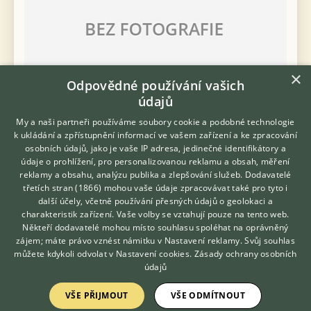
×
Odpovědné používání vašich
údajů
My a naši partneři používáme soubory cookie a podobné technologie
k ukládání a zpřístupnění informací ve vašem zařízení a ke zpracování
osobních údajů, jako je vaše IP adresa, jedinečné identifikátory a
údaje o prohlížení, pro personalizovanou reklamu a obsah, měření
reklamy a obsahu, analýzu publika a zlepšování služeb.
Dodavatelé
třetích stran (1866)
mohou vaše údaje zpracovávat také pro tyto i
Hledáte zvířecího kamaráda?
další účely, včetně používání přesných údajů o geolokaci a
Zdarma vám poradí
charakteristik zařízení. Vaše volby se vztahují pouze na tento web.
VETERINÁŘ ONLINE
Někteří dodavatelé mohou místo souhlasu spoléhat na oprávněný
KONZULTOVAT S
zájem; máte právo vznést námitku v
Nastavení reklamy
. Svůj souhlas
VETERINÁŘEM
můžete kdykoli odvolat v
Nastavení cookies
.
Zásady ochrany osobních
Prodám Andulku vlnkovanou - Nabízím k prodeji letošní andulky
údajů
a Rosely Rubina ty mám tříleté samce na prodej a ještě
Alexandry čínské nepříbuzný pár. Cena dohodou.
VŠE PŘIJMOUT
VŠE ODMÍTNOUT