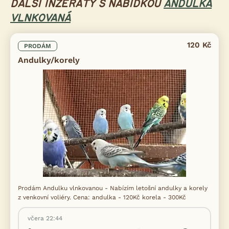
DALŠÍ INZERÁTY S NABÍDKOU
ANDULKA
VLNKOVANÁ
120 Kč
PRODÁM
Andulky/korely
Prodám Andulku vlnkovanou - Nabízím letošní andulky a korely
z venkovní voliéry. Cena: andulka - 120Kč korela - 300Kč
včera 22:44