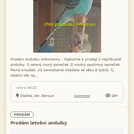
Prodám Andulku vlnkovanou - Nabízíme k prodeji 2 nepříbuzné
andulky: 1) zelený rovný sameček 2) modrý opalínový sameček
Pevný kroužek. Již samostatná mláďata ve věku 8 týdnů. Tj.
ideální věk na...
včera 09:23
Olešná, okr. Beroun
pommovi
28×
PRODÁM
Prodám letošní andulky