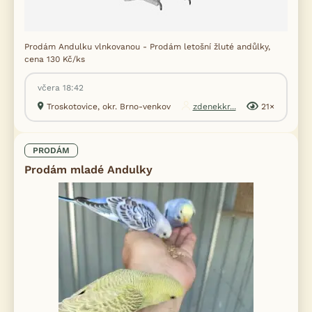
Prodám Andulku vlnkovanou - Prodám letošní žluté andůlky,
cena 130 Kč/ks
včera 18:42
Troskotovice, okr. Brno-venkov
zdenekkr...
21×
PRODÁM
Prodám mladé Andulky