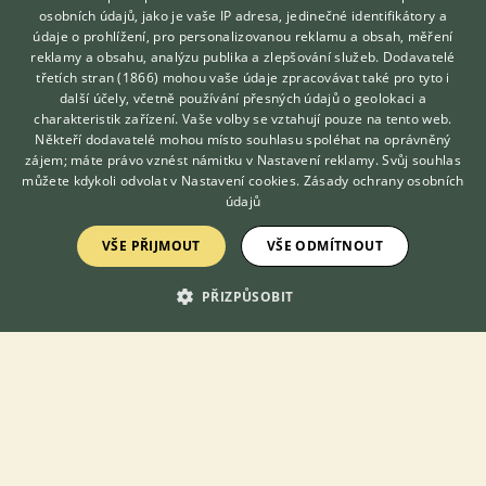
osobních údajů, jako je vaše IP adresa, jedinečné identifikátory a
údaje o prohlížení, pro personalizovanou reklamu a obsah, měření
reklamy a obsahu, analýzu publika a zlepšování služeb.
Dodavatelé
třetích stran (1866)
mohou vaše údaje zpracovávat také pro tyto i
Zobrazit více inzerátů (70)
Hledáte zvířecího kamaráda?
další účely, včetně používání přesných údajů o geolokaci a
Zdarma vám poradí
charakteristik zařízení. Vaše volby se vztahují pouze na tento web.
VETERINÁŘ ONLINE
Někteří dodavatelé mohou místo souhlasu spoléhat na oprávněný
DISKUSE O KORELE CHOCHOLATÉ
KONZULTOVAT S
zájem; máte právo vznést námitku v
Nastavení reklamy
. Svůj souhlas
VETERINÁŘEM
můžete kdykoli odvolat v
Nastavení cookies
.
Zásady ochrany osobních
údajů
Téma
VŠE PŘIJMOUT
VŠE ODMÍTNOUT
Korely - sezóna 2022
PŘIZPŮSOBIT
12.6.2022 21:46
52
reakcí
Korela, nemoc, infekce
4.2.2019 21:27
13
reakcí
Ani jedna korela nesedí na vajíčku
20.12.2018 21:20
18
reakcí