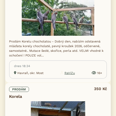
Prodám Korelu chocholatou - Dobrý den, nabízím odstavená
mláďata korely chocholaté, pevný kroužek 2026, odčervené,
samostatné.. Mutace šedé, skořice, perla atd. VELMI vhodné k
ochočení ! POUZE vol...
dnes 18:34
Havraň, okr. Most
RaViZu
16×
350 Kč
PRODÁM
Korela