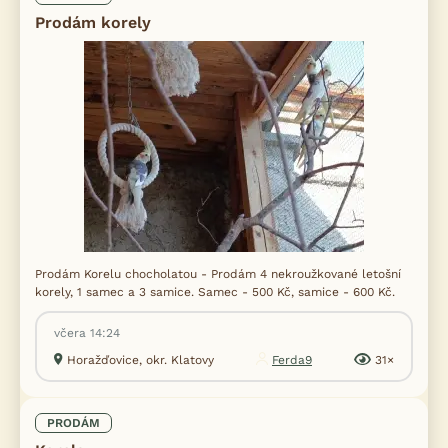
Prodám korely
Prodám Korelu chocholatou - Prodám 4 nekroužkované letošní
korely, 1 samec a 3 samice. Samec - 500 Kč, samice - 600 Kč.
včera 14:24
Horažďovice, okr. Klatovy
Ferda9
31×
PRODÁM