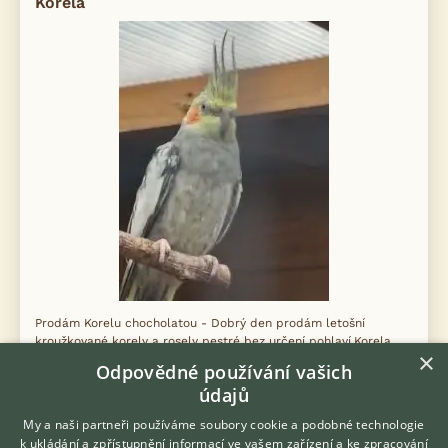
Korela
Prodám Korelu chocholatou - Dobrý den prodám letošní
kroužkované korely a rosely pestré bez určení pohlaví.Korela
×
300kč Rosela 600kč.
Odpovědné používání vašich
údajů
včera 11:39
My a naši partneři používáme soubory cookie a podobné technologie
Třebotov, okr. Praha-západ
m.zacal
28×
k ukládání a zpřístupnění informací ve vašem zařízení a ke zpracování