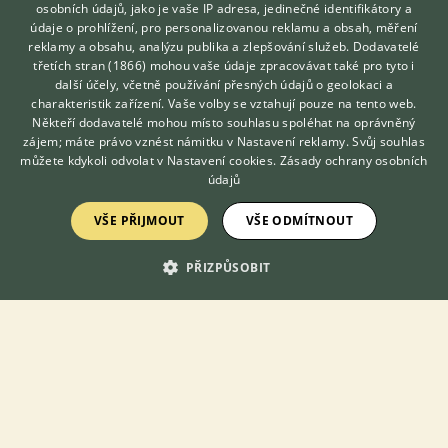
osobních údajů, jako je vaše IP adresa, jedinečné identifikátory a
údaje o prohlížení, pro personalizovanou reklamu a obsah, měření
reklamy a obsahu, analýzu publika a zlepšování služeb.
Dodavatelé
třetích stran (1866)
mohou vaše údaje zpracovávat také pro tyto i
Hledáte zvířecího kamaráda?
další účely, včetně používání přesných údajů o geolokaci a
Zdarma vám poradí
charakteristik zařízení. Vaše volby se vztahují pouze na tento web.
VETERINÁŘ ONLINE
Někteří dodavatelé mohou místo souhlasu spoléhat na oprávněný
KONZULTOVAT S
zájem; máte právo vznést námitku v
Nastavení reklamy
. Svůj souhlas
VETERINÁŘEM
můžete kdykoli odvolat v
Nastavení cookies
.
Zásady ochrany osobních
údajů
Sháním Rýžovníka šedého - Koupím rýžovníky.Děkuji za nabídky
VŠE PŘIJMOUT
VŠE ODMÍTNOUT
17.7.2026 23:51
PŘIZPŮSOBIT
Poříčí nad Sázavou, okr. Benešov
sartep
50×
Zobrazit více inzerátů (8)
DISKUSE O RÝŽOVNÍKOVI ŠEDÉM