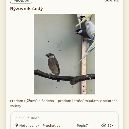
300 Kč
PRODÁM
Rýžovník šedý
Prodám Rýžovníka šedého - prodám letošní mláďata z celoroční
voliéry.
3.8.2026 15:37
Netolice, okr. Prachatice
Pepin74
32×