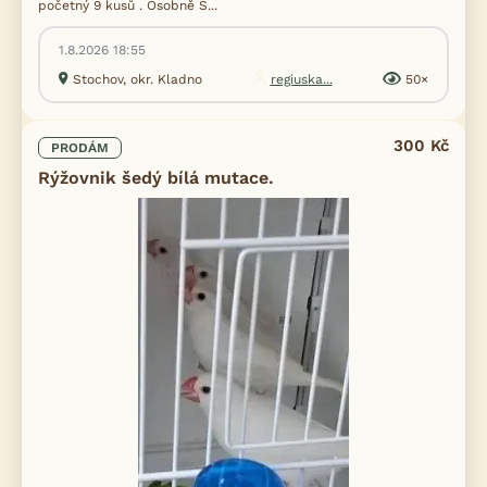
početný 9 kusů . Osobně S...
1.8.2026 18:55
Stochov, okr. Kladno
regiuska...
50×
300 Kč
PRODÁM
Rýžovnik šedý bílá mutace.