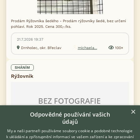
Prodám Rýžovníka šedého - Prodám rýžovníky šedé, bez určení
pohlaví. Rok 2025. Cena 300,-/ks.
21.7.2026 19:37
Drnholec, okr. Břeclav
michaela...
100×
SHÁNÍM
Rýžovník
×
Odpovědné používání vašich
údajů
My a naši partneři používáme soubory cookie a podobné technologie
k ukládání a zpřístupnění informací ve vašem zařízení a ke zpracování