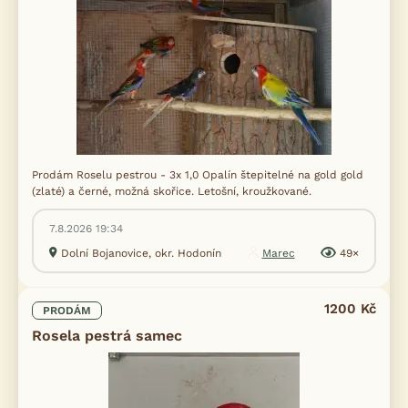
Prodám Roselu pestrou - 3x 1,0 Opalín štepitelné na gold gold
(zlaté) a černé, možná skořice. Letošní, kroužkované.
7.8.2026 19:34
Dolní Bojanovice, okr. Hodonín
Marec
49×
1200 Kč
PRODÁM
Rosela pestrá samec