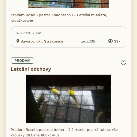
Prodám Roselu pestrou nádhernou - Letošní mláďata,
kroužkované
4.8.2026 20:45
Bavorov, okr. Strakonice
lada235
39×
PRODÁM
Letošní odchovy
Prodám Roselu pestrou lutino - 2,2 rosela pestrá lutino, vše
kroužky 26.Cena 800kč/kus.