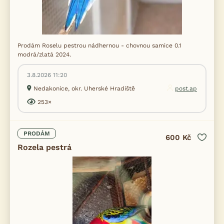
Prodám Roselu pestrou nádhernou - chovnou samice 0.1
modrá/zlatá 2024.
3.8.2026 11:20
Nedakonice, okr. Uherské Hradiště
post.ap
253×
PRODÁM
600 Kč
Rozela pestrá