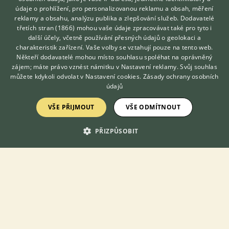
údaje o prohlížení, pro personalizovanou reklamu a obsah, měření
reklamy a obsahu, analýzu publika a zlepšování služeb.
Dodavatelé
Prodám Roselu pestrou - pěkné, zdravé. Možný odběr osobně,
třetích stran (1866)
mohou vaše údaje zpracovávat také pro tyto i
nebo burza Přerov,Kroměříž. Cena: 600 Kč/ks
Hledáte zvířecího kamaráda?
další účely, včetně používání přesných údajů o geolokaci a
Zdarma vám poradí
charakteristik zařízení. Vaše volby se vztahují pouze na tento web.
2.8.2026 06:37
VETERINÁŘ ONLINE
Někteří dodavatelé mohou místo souhlasu spoléhat na oprávněný
Morkovice-Slížany, okr. Kroměříž
patrikme...
KONZULTOVAT S
zájem; máte právo vznést námitku v
Nastavení reklamy
. Svůj souhlas
VETERINÁŘEM
můžete kdykoli odvolat v
Nastavení cookies
.
Zásady ochrany osobních
45×
údajů
VŠE PŘIJMOUT
VŠE ODMÍTNOUT
PRODÁM
Prodám letošní
PŘIZPŮSOBIT