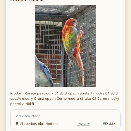
Prodám Roselu pestrou - 0.1 gold opalín pastel/ modrý 0.1 gold
opalín modrý Oranž opalín Černo modrá straka 0.1 černo modrý
pastel A další
2.8.2026 20:38
Vřesovice, okr. Hodonín
mynarv
83×