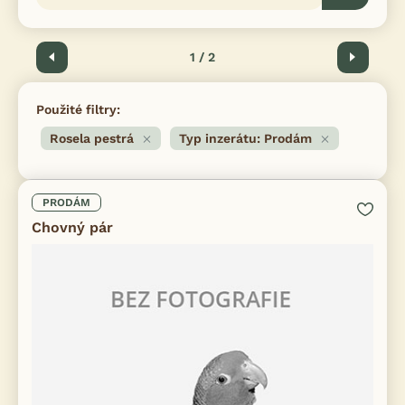
Předchozí
1 / 2
Další
Použité filtry:
Rosela pestrá
Typ inzerátu: Prodám
PRODÁM
Chovný pár