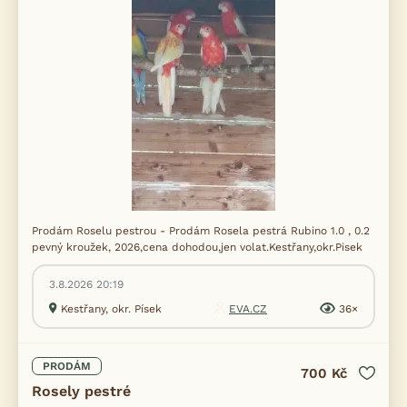
Prodám Roselu pestrou - Prodám Rosela pestrá Rubino 1.0 , 0.2
pevný kroužek, 2026,cena dohodou,jen volat.Kestřany,okr.Pisek
3.8.2026 20:19
Kestřany, okr. Písek
EVA.CZ
36×
PRODÁM
700 Kč
Rosely pestré