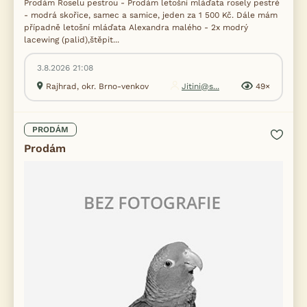
Prodám Roselu pestrou - Prodám letošní mláďata rosely pestré
- modrá skořice, samec a samice, jeden za 1 500 Kč. Dále mám
případně letošní mláďata Alexandra malého - 2x modrý
lacewing (palid),štěpit...
3.8.2026 21:08
Rajhrad, okr. Brno-venkov
Jitini@s...
49×
PRODÁM
Prodám