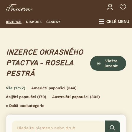
CELÉ MENU
INZERCE
DISKUSE
ČLÁNKY
INZERCE OKRASNÉHO
Vložte
PTACTVA - ROSELA
inzerát
PESTRÁ
Vše
(1722)
Američtí papoušci
(344)
Asijští papoušci
(170)
Australští papoušci
(802)
»
Další podkategorie