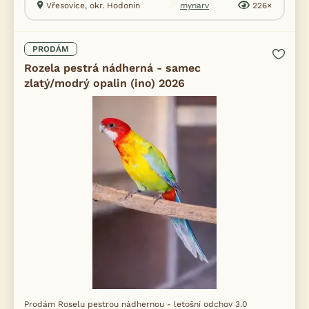
Vřesovice, okr. Hodonín
mynarv
226×
PRODÁM
Rozela pestrá nádherná - samec
zlatý/modrý opalin (ino) 2026
Prodám Roselu pestrou nádhernou - letošní odchov 3.0