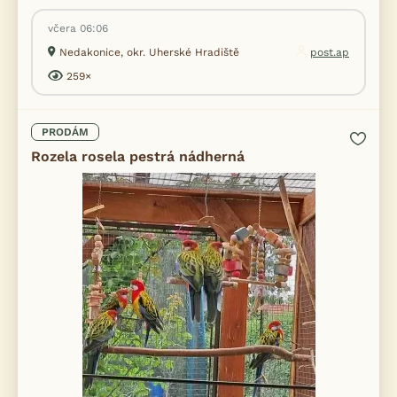
včera 06:06
Nedakonice, okr. Uherské Hradiště
post.ap
259×
PRODÁM
Rozela rosela pestrá nádherná