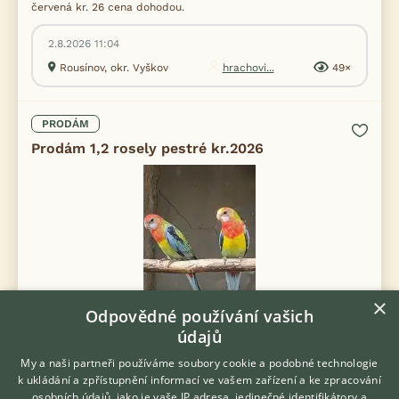
červená kr. 26 cena dohodou.
2.8.2026 11:04
Rousínov, okr. Vyškov
hrachovi...
49×
PRODÁM
Prodám 1,2 rosely pestré kr.2026
×
Odpovědné používání vašich
údajů
My a naši partneři používáme soubory cookie a podobné technologie
k ukládání a zpřístupnění informací ve vašem zařízení a ke zpracování
osobních údajů, jako je vaše IP adresa, jedinečné identifikátory a