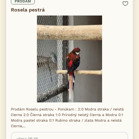
PRODÁM
Rosela pestrá
Prodám Roselu pestrou - Ponúkam : 2:0 Modra straka / neistá
čierna 2:0 Čierna straka 1:0 Prírodný neistý čierna a Modra 0:1
Modra pastel straka 0:1 Rubino straka / zlata Modra a neistá
čierna,...
včera 06:46