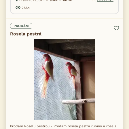
Praskačka, okr. Hradec Králové
123honzi...
266×
PRODÁM
Rosela pestrá
Prodám Roselu pestrou - Prodám rosela pestrá rubino a rosela