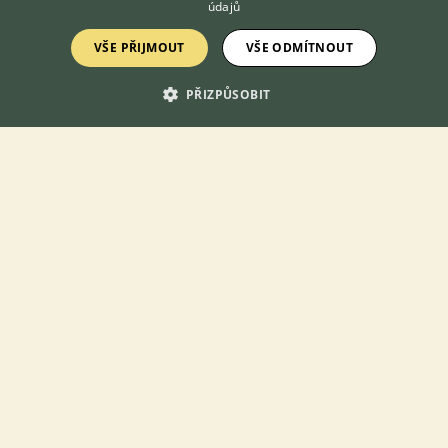
Korely chocholaté. Z budky jsou 14 dní, plně samostatné, bez
údajů
určení pohlaví. Odběr možný od 8.8.2026 TRNOVANY U
LITOMĚŘIC 41201
VŠE PŘIJMOUT
VŠE ODMÍTNOUT
3.8.2026 10:05
PŘIZPŮSOBIT
Trnovany, okr. Litoměřice
Stanisla...
37×
Zobrazit více inzerátů (67)
DISKUSE O KORELE CHOCHOLATÉ
Téma
Klec pro dvě korely
15.4.2021 11:08
29
reakcí
Samec nebo samice?