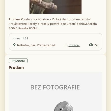
Prodám Korelu chocholatou - Dobrý den prodám letošní
kroužkované korely a rosely pestré bez určení pohlaví.Korela
300kč Rosela 600kč.
dnes 11:39
Třebotov, okr. Praha-západ
m.zacal
7×
PRODÁM
Prodám