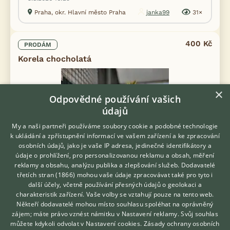
Praha, okr. Hlavní město Praha
janka99
31×
400 Kč
PRODÁM
Korela chocholatá
×
Odpovědné používání vašich
údajů
My a naši partneři používáme soubory cookie a podobné technologie
k ukládání a zpřístupnění informací ve vašem zařízení a ke zpracování
osobních údajů, jako je vaše IP adresa, jedinečné identifikátory a
údaje o prohlížení, pro personalizovanou reklamu a obsah, měření
reklamy a obsahu, analýzu publika a zlepšování služeb.
Dodavatelé
třetích stran (1866)
mohou vaše údaje zpracovávat také pro tyto i
Hledáte zvířecího kamaráda?
další účely, včetně používání přesných údajů o geolokaci a
Zdarma vám poradí
charakteristik zařízení. Vaše volby se vztahují pouze na tento web.
VETERINÁŘ ONLINE
Někteří dodavatelé mohou místo souhlasu spoléhat na oprávněný
KONZULTOVAT S
zájem; máte právo vznést námitku v
Nastavení reklamy
. Svůj souhlas
VETERINÁŘEM
můžete kdykoli odvolat v
Nastavení cookies
.
Zásady ochrany osobních
Prodám Korelu chocholatou - Dobrý den, nabízím letošní dvě