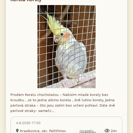
Prodám Korelu chocholatou - Nabízím mladé korely bez
kroužku . Je to jedna albino korela , dvě lutino korely, jedna
perlová straka - tito jsou zatím bez určení pohlaví. Dále dvě
perlové straky- samečc...
4.8.2026 17:50
Krasíkovice, okr. Pelhřimov
Ivcazelv...
24×