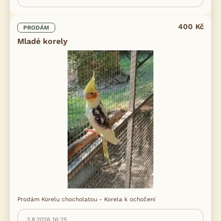
400 Kč
PRODÁM
Mladé korely
Prodám Korelu chocholatou - Korela k ochočení
3.8.2026 16:25