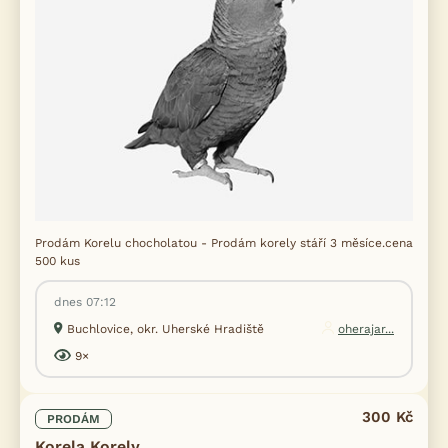
Prodám Korelu chocholatou - Prodám korely stáří 3 měsíce.cena
500 kus
dnes 07:12
Buchlovice, okr. Uherské Hradiště
oherajar...
9×
300 Kč
PRODÁM
Korela Korely