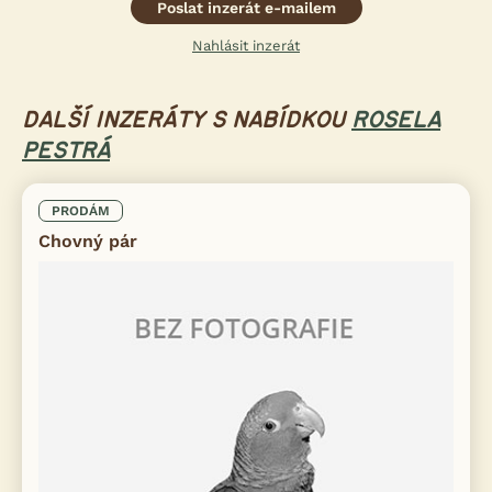
Poslat inzerát e-mailem
Nahlásit inzerát
DALŠÍ INZERÁTY S NABÍDKOU
ROSELA
PESTRÁ
PRODÁM
Chovný pár