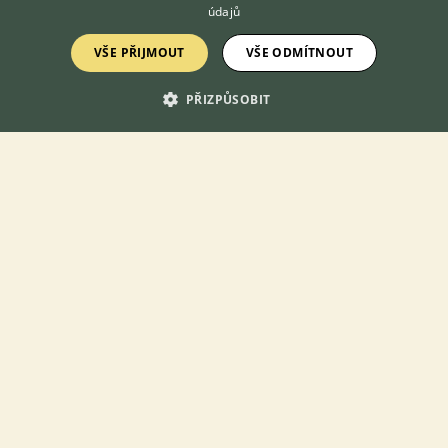
údajů
VŠE PŘIJMOUT
VŠE ODMÍTNOUT
PŘIZPŮSOBIT
Prodám Roselu pestrou - Prodám Rosela pestrá Goldmantel 2.0
, 0.2 ,pevný kroužek, 2026,cena dohodou, jen volat,Kestřany,
okr.Pisek.
3.8.2026 20:26
Kestřany, okr. Písek
EVA.CZ
29×
Zobrazit více inzerátů (62)
DISKUSE O ROSELE PESTRÉ
Téma