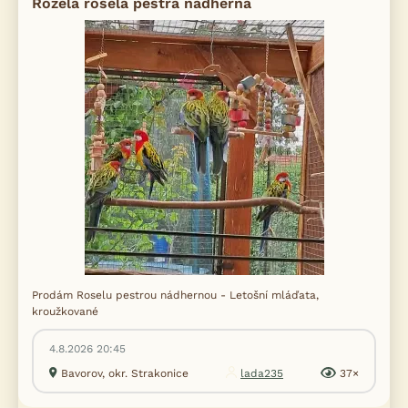
Rozela rosela pestrá nádherná
Prodám Roselu pestrou nádhernou - Letošní mláďata,
kroužkované
4.8.2026 20:45
Bavorov, okr. Strakonice
lada235
37×