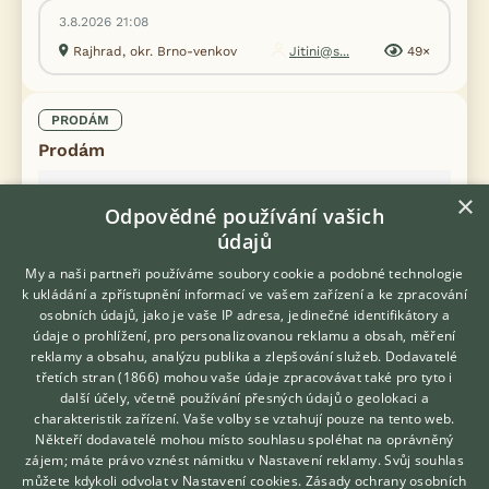
3.8.2026 21:08
Rajhrad, okr. Brno-venkov
Jitini@s...
49×
PRODÁM
Prodám
×
Odpovědné používání vašich
údajů
My a naši partneři používáme soubory cookie a podobné technologie
k ukládání a zpřístupnění informací ve vašem zařízení a ke zpracování
osobních údajů, jako je vaše IP adresa, jedinečné identifikátory a
údaje o prohlížení, pro personalizovanou reklamu a obsah, měření
reklamy a obsahu, analýzu publika a zlepšování služeb.
Dodavatelé
třetích stran (1866)
mohou vaše údaje zpracovávat také pro tyto i
Hledáte zvířecího kamaráda?
další účely, včetně používání přesných údajů o geolokaci a
Zdarma vám poradí
charakteristik zařízení. Vaše volby se vztahují pouze na tento web.
VETERINÁŘ ONLINE
Někteří dodavatelé mohou místo souhlasu spoléhat na oprávněný
KONZULTOVAT S
zájem; máte právo vznést námitku v
Nastavení reklamy
. Svůj souhlas
VETERINÁŘEM
můžete kdykoli odvolat v
Nastavení cookies
.
Zásady ochrany osobních