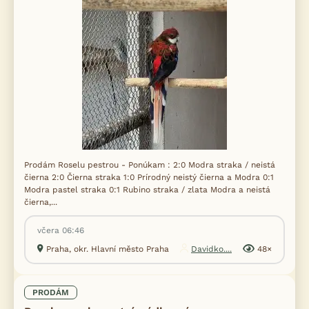
Prodám Roselu pestrou - Ponúkam : 2:0 Modra straka / neistá
čierna 2:0 Čierna straka 1:0 Prírodný neistý čierna a Modra 0:1
Modra pastel straka 0:1 Rubino straka / zlata Modra a neistá
čierna,...
včera 06:46
Praha, okr. Hlavní město Praha
Davidko....
48×
PRODÁM