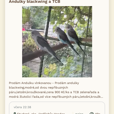
Andulky blackwing a TCB
Prodám Andulku vlnkovanou - Prodám andulky
blackwing,modré,od dvou nepřibuzných
páru,letošni,kroužkované,cena 900 Kč/ks a TCB zelenařada a
modrá žlutolici řada,od více nepřibuzných páru,letošni,kroužk...
včera 22:38
Studená, okr. Jindřichův Hradec
pajes
49×