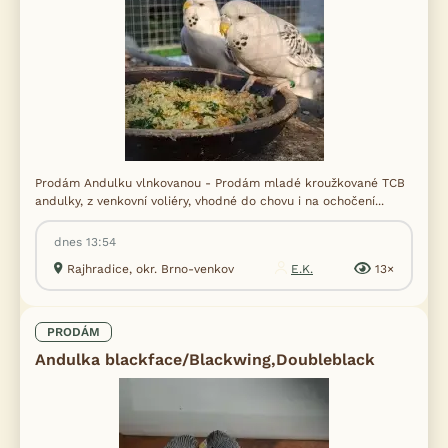
Prodám Andulku vlnkovanou - Prodám mladé kroužkované TCB
andulky, z venkovní voliéry, vhodné do chovu i na ochočení...
dnes 13:54
Rajhradice, okr. Brno-venkov
E.K.
13×
PRODÁM
Andulka blackface/Blackwing,Doubleblack