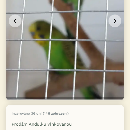
Inzerováno 36 dní
(146 zobrazení)
Prodám Andulku vlnkovanou