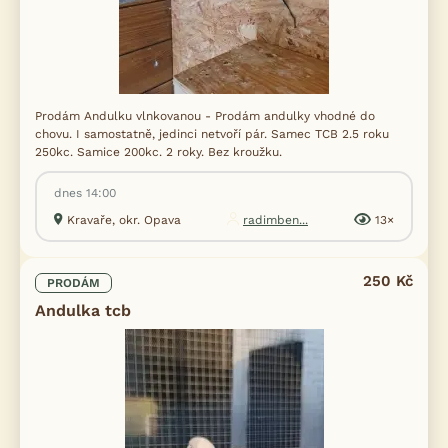
Prodám Andulku vlnkovanou - Prodám andulky vhodné do
chovu. I samostatně, jedinci netvoří pár. Samec TCB 2.5 roku
250kc. Samice 200kc. 2 roky. Bez kroužku.
dnes 14:00
Kravaře, okr. Opava
radimben...
13×
250 Kč
PRODÁM
Andulka tcb