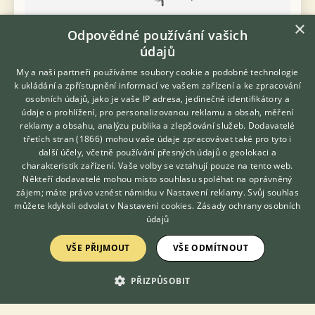
×
Odpovědné používání vašich
Prodám Andulku vlnkovanou - Prodám po kusech nebo i páry.
údajů
Dohromady cca 8 ks
My a naši partneři používáme soubory cookie a podobné technologie
včera 16:07
k ukládání a zpřístupnění informací ve vašem zařízení a ke zpracování
osobních údajů, jako je vaše IP adresa, jedinečné identifikátory a
Kramolín, okr. Třebíč
muf.666
27×
údaje o prohlížení, pro personalizovanou reklamu a obsah, měření
reklamy a obsahu, analýzu publika a zlepšování služeb.
Dodavatelé
třetích stran (1866)
mohou vaše údaje zpracovávat také pro tyto i
Hledáte zvířecího kamaráda?
další účely, včetně používání přesných údajů o geolokaci a
Zdarma vám poradí
charakteristik zařízení. Vaše volby se vztahují pouze na tento web.
Zobrazit více inzerátů (160)
VETERINÁŘ ONLINE
Někteří dodavatelé mohou místo souhlasu spoléhat na oprávněný
KONZULTOVAT S
zájem; máte právo vznést námitku v
Nastavení reklamy
. Svůj souhlas
VETERINÁŘEM
můžete kdykoli odvolat v
Nastavení cookies
.
Zásady ochrany osobních
DISKUSE O ANDULCE VLNKOVANÉ
údajů
VŠE PŘIJMOUT
VŠE ODMÍTNOUT
Téma
PŘIZPŮSOBIT
Ivermectin
25.12.2021 21:13
24
reakcí