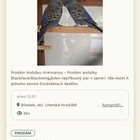
Prodám Andulku vlnkovanou - Prodám andulky
Blackface/Blackwing,jeden nepříbuzný pár + samici. Vše violet A
jednoho samce Doubleblack šedého.
dnes 12:07
Břestek, okr. Uherské Hradiště
Roman197...
35×
PRODÁM