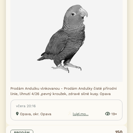
Prodám Andulku vlnkovanou - Prodám Andulky čisté přírodni
linie, líhnutí 4/26 ,pevný kroužek, zdravé silné kusy. Opava
včera 20:16
Opava, okr. Opava
luigi.mo...
19×
150
PRODÁM