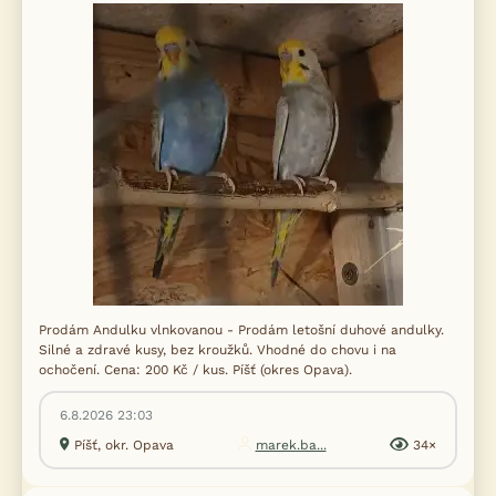
Prodám Andulku vlnkovanou - Prodám letošní duhové andulky.
Silné a zdravé kusy, bez kroužků. Vhodné do chovu i na
ochočení. Cena: 200 Kč / kus. Píšť (okres Opava).
6.8.2026 23:03
Píšť, okr. Opava
marek.ba...
34×