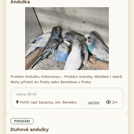
Andulka
Prodám Andulku vlnkovanou - Prodám andulky. Mláďata I starší.
Mohu přivézt do Prahy nebo Benešova u Prahy
včera 09:43
Poříčí nad Sázavou, okr. Benešov
sartep
21×
PRODÁM
Duhové andulky