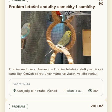
Kč
Prodám letošní andulky samečky i samičky
Prodám Andulku vlnkovanou - Prodám letošní andulky samičky i
samečky různých barev. Chov máme ve vlastní voliéře venku.
včera 17:44
Kozojedy, okr. Praha-východ
Blanka a...
26×
200 Kč
PRODÁM