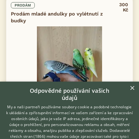
300
PRODÁM
Kč
Prodám mladé andulky po vylétnutí z
budky
×
Odpovědné používání vašich
údajů
My a naši partneři používáme soubory cookie a podobné technologie
k ukládání a zpřístupnění informací ve vašem zařízení a ke zpracování
osobních údajů, jako je vaše IP adresa, jedinečné identifikátory a
Prodám Andulku vlnkovanou - Prodám mladé andulky po
údaje o prohlížení, pro personalizovanou reklamu a obsah, měření
vylétnutí z budky, nyní umístěny v bytě. Jsou velmi vhodné na
reklamy a obsahu, analýzu publika a zlepšování služeb.
Dodavatelé
ochočení, zvykají si na lidskou ruku. Zvyklé na pohyb po bytě, na
třetích stran (1866)
mohou vaše údaje zpracovávat také pro tyto i
psy, vysávání okolo...
Hledáte zvířecího kamaráda?