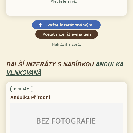
Přečtete si víc
Ukažte inzerát známým!
Poslat inzerát e-mailem
Nahlásit inzerát
DALŠÍ INZERÁTY S NABÍDKOU
ANDULKA
VLNKOVANÁ
PRODÁM
Andulka Přírodní