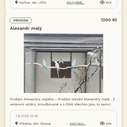
Hořice, okr. Jičín
Michy868...
42×
1200 Kč
PRODÁM
Alexandr malý
Prodám Alexandra malého - Prodám letošní Alexandry malé . Z
venkovní voliéry ,kroužkované a s DNA všechno jsou to samci.
7.8.2026 10:18
Vřesina, okr. Opava
petrvazi...
34×