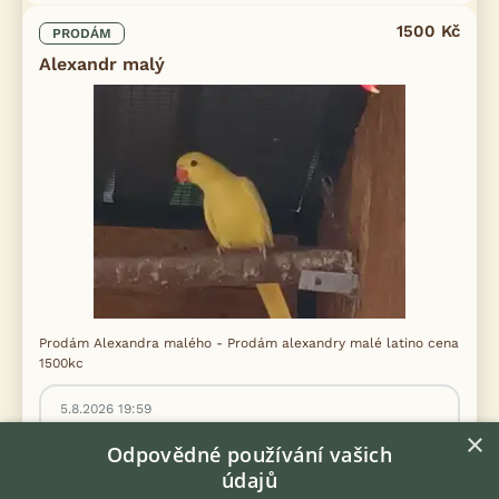
1500 Kč
PRODÁM
Alexandr malý
Prodám Alexandra malého - Prodám alexandry malé latino cena
1500kc
5.8.2026 19:59
×
Neuměřice, okr. Kladno
Neumeric...
33×
Odpovědné používání vašich
údajů