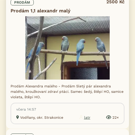
2500 Kč
PRODÁM
Prodám 1,1 alexandr malý
Prodám Alexandra malého - Prodám 5letý pár alexandra
malého, kroužkovaní zdraví ptáci. Samec šedý, štěpí HO, samice
violeta, štěpí HO.
včera 14:57
Vodňany, okr. Strakonice
latr
22×