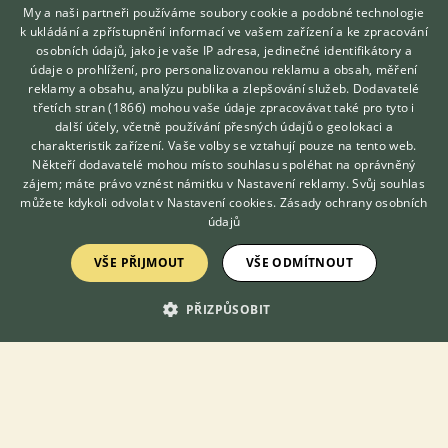
My a naši partneři používáme soubory cookie a podobné technologie
k ukládání a zpřístupnění informací ve vašem zařízení a ke zpracování
Zobrazit více inzerátů (81)
osobních údajů, jako je vaše IP adresa, jedinečné identifikátory a
údaje o prohlížení, pro personalizovanou reklamu a obsah, měření
reklamy a obsahu, analýzu publika a zlepšování služeb.
Dodavatelé
DISKUSE O ALEXANDROVI MALÉM
třetích stran (1866)
mohou vaše údaje zpracovávat také pro tyto i
Hledáte zvířecího kamaráda?
další účely, včetně používání přesných údajů o geolokaci a
Zdarma vám poradí
charakteristik zařízení. Vaše volby se vztahují pouze na tento web.
VETERINÁŘ ONLINE
Téma
Někteří dodavatelé mohou místo souhlasu spoléhat na oprávněný
KONZULTOVAT S
zájem; máte právo vznést námitku v
Nastavení reklamy
. Svůj souhlas
VETERINÁŘEM
můžete kdykoli odvolat v
Nastavení cookies
.
Zásady ochrany osobních
Alexandr maly - mutace, cena?
údajů
16.7.2022 23:18
55
reakcí
VŠE PŘIJMOUT
VŠE ODMÍTNOUT
Začátečník - alexandr malý
PŘIZPŮSOBIT
29.3.2022 08:12
17
reakcí
Alexandr malý - cena
15.7.2019 05:02
7
reakcí
Alexandr malý violet skořice?