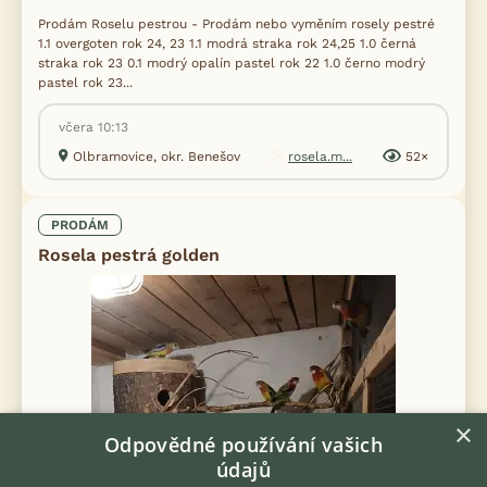
Prodám Roselu pestrou - Prodám nebo vyměním rosely pestré
1.1 overgoten rok 24, 23 1.1 modrá straka rok 24,25 1.0 černá
straka rok 23 0.1 modrý opalín pastel rok 22 1.0 černo modrý
pastel rok 23...
včera 10:13
Olbramovice, okr. Benešov
rosela.m...
52×
PRODÁM
Rosela pestrá golden
×
Odpovědné používání vašich
údajů