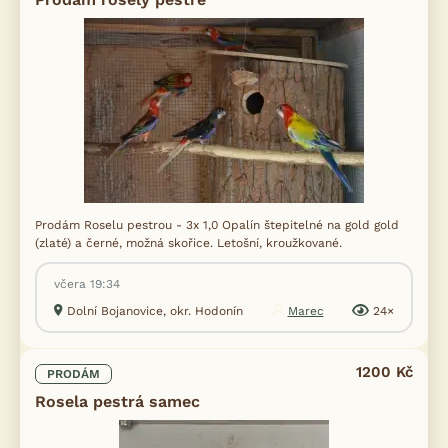
Prodám Roselu pestrou - 3x 1,0 Opalín štepitelné na gold gold
(zlaté) a černé, možná skořice. Letošní, kroužkované.
včera 19:34
Dolní Bojanovice, okr. Hodonín
Marec
24×
1200 Kč
PRODÁM
Rosela pestrá samec