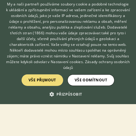
My a naši partneři používáme soubory cookie a podobné technologie
k ukládání a zpřístupnění informací ve vašem zařízení a ke zpracování
osobních údajů, jako je vaše IP adresa, jedinečné identifikátory a
údaje o prohlížení, pro personalizovanou reklamu a obsah, měření
Prodám Roselu pestrou - Prodám letošní mláďata rosel
pestrých v mutaci Golden. Silné a zdravé kusy, bez kroužků.
reklamy a obsahu, analýzu publika a zlepšování služeb.
Dodavatelé
Vhodné do chovu i na ochočení. Cena: 850 Kč / kus. Píšť (okres
třetích stran (1866)
mohou vaše údaje zpracovávat také pro tyto i
Hledáte zvířecího kamaráda?
Opava).
další účely, včetně používání přesných údajů o geolokaci a
Zdarma vám poradí
charakteristik zařízení. Vaše volby se vztahují pouze na tento web.
VETERINÁŘ ONLINE
Někteří dodavatelé mohou místo souhlasu spoléhat na oprávněný
6.8.2026 23:31
KONZULTOVAT S
zájem; máte právo vznést námitku v
Nastavení reklamy
. Svůj souhlas
Píšť, okr. Opava
marek.ba...
49×
VETERINÁŘEM
můžete kdykoli odvolat v
Nastavení cookies
.
Zásady ochrany osobních
údajů
VŠE PŘIJMOUT
VŠE ODMÍTNOUT
Zobrazit více inzerátů (65)
PŘIZPŮSOBIT
DISKUSE O ROSELE PESTRÉ
Téma