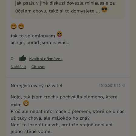
jak psala v jiné diskuzi dovezla miniaussie za
účelem chovu, takž si to domyslete …
tak to se omlouvam
ach jo, porad jsem naivni...
0
Kvalitní příspěvek
Nahlásit
Citovat
Neregistrovaný uživatel
19.10.2018 12:41
Nojo, tak jsem trochu pochválila plemeno, které
mám
Proč ale nedat informace o plemeni, které se u nás
už taky chová, ale málokdo ho zná?
Není to inzerát na vrh, protože stejně není ani
jedno štěně volné.