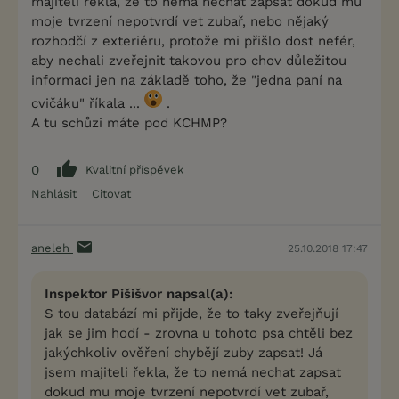
majiteli řekla, že to nemá nechat zapsat dokud mu
moje tvrzení nepotvrdí vet zubař, nebo nějaký
rozhodčí z exteriéru, protože mi přišlo dost nefér,
aby nechali zveřejnit takovou pro chov důležitou
informaci jen na základě toho, že "jedna paní na
cvičáku" říkala ...
.
A tu schůzi máte pod KCHMP?
0
Kvalitní příspěvek
Nahlásit
Citovat
aneleh
25.10.2018 17:47
Inspektor Pišišvor napsal(a):
S tou databází mi přijde, že to taky zveřejňují
jak se jim hodí - zrovna u tohoto psa chtěli bez
jakýchkoliv ověření chybějí zuby zapsat! Já
jsem majiteli řekla, že to nemá nechat zapsat
dokud mu moje tvrzení nepotvrdí vet zubař,