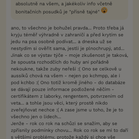
absolutně na všem, a jakékoliv info včetně
bonitačních posudků je "přísně tajné"
ano, to všechno je bohužel pravda... Proto třeba já
kryju téměř výhradně v zahraničí a před krytím se
jedu na psa osobně podívat... a dneska už se
nestydím si ověřit sama, jestli je plnochrupý, atd...
Jinak co se výstav týče - moje zkušenost je taková,
že spousta rozhodčích do huby ani pořádně
nekoukne, takže zuby neřeší :( Ono se celkově u
aussíků chová na všem - nejen po kchmpp, ale i
pod kchbo :( Ono totiž kromě jiného - do databáze
se dávají pouze informace podložené něčím -
certifikátem z laborky, rengentem, potvrzením od
veta... a tohle jsou věci, který prostě nikdo
zveřejňovat nechce :( A zase jsme u toho, že je to
všechno jen o lidech...
Jenže - rok co rok na schůzi se snažím, aby se
zpřísnily podmínky chovu... Rok co rok se mi to daří
s většími problémy, protože každý si chce vše