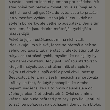
A navíc - není to ideální plemeno pro každého. Mě
štve právě ten název - miniaturní. A zajímají se o
něj lidi, co chtějí gaučáka do bytu. Jsou to pracáci
jen v menším vydání. Pasou jak šílení i když ne
stylem borderky, ale velkého australáka. Jen s tím
rozdílem, že jsou daleko mrštnější, rychlejší a
uštěkanější.
Právě ta jejich uštěkanost mi na nich vadí.
Přeskakuje jim v hlavě, lehce se přetočí a než se
sehnu pro aport, tak mě stačí v afektu štípnout do
ruky. Jsou strašně rychlí, myslím, že na agility by
byli nepřekonatelní. Tedy jestli můžou startovat v
ktegorii malých. Jsou strašně milí, ale spíš ke
svým. Od cizích si spíš drží v první chvíli odstup.
Šestikolová fena mi v šesti měsících zamordovala
králíky. Je fakt, že když pochopila, že z toho
nejsem nadšená, že už to nikdy neudělala a od
všeho je okamžitě odvolatelná. Cvičí se s nima
krásně, ale bude neštěstí pro psy i pro lidi, jestli si
to začnou pořizovat na obcházení domovních bloků.