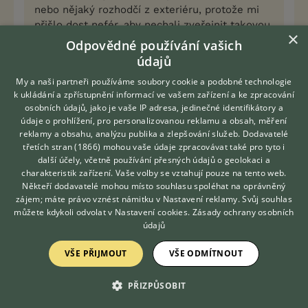
nebo nějaký rozhodčí z exteriéru, protože mi
přišlo dost nefér, aby nechali zveřejnit takovou
×
pro chov důležitou informaci jen na základě
Odpovědné používání vašich
toho, že "jedna paní na cvičáku" říkala ...
.
údajů
A tu schůzi máte pod KCHMP?
My a naši partneři používáme soubory cookie a podobné technologie
k ukládání a zpřístupnění informací ve vašem zařízení a ke zpracování
osobních údajů, jako je vaše IP adresa, jedinečné identifikátory a
ano, je to výroční schůze sekce... Je to každý rok,
údaje o prohlížení, pro personalizovanou reklamu a obsah, měření
jenže když se ze 230členů nesejde ani povinných
reklamy a obsahu, analýzu publika a zlepšování služeb.
Dodavatelé
15%, pak je to katastrofa... Loni nás tam nebylo ani
třetích stran (1866)
mohou vaše údaje zpracovávat také pro tyto i
Hledáte zvířecího kamaráda?
tolik, abychom byli usnášeníschopní :( Stále dokola
další účely, včetně používání přesných údajů o geolokaci a
Zdarma vám poradí
jezdíme jen my, co se snažíme něco s tím udělat,
charakteristik zařízení. Vaše volby se vztahují pouze na tento web.
VETERINÁŘ ONLINE
ale ostatní jen nadávají, kecají a nic nedělají...
Někteří dodavatelé mohou místo souhlasu spoléhat na oprávněný
KONZULTOVAT S
Taková česká politika v malém :D
zájem; máte právo vznést námitku v
Nastavení reklamy
. Svůj souhlas
VETERINÁŘEM
můžete kdykoli odvolat v
Nastavení cookies
.
Zásady ochrany osobních
údajů
0
Kvalitní příspěvek
VŠE PŘIJMOUT
VŠE ODMÍTNOUT
Nahlásit
Citovat
PŘIZPŮSOBIT
Neregistrovaný uživatel
26.10.2018 14:44