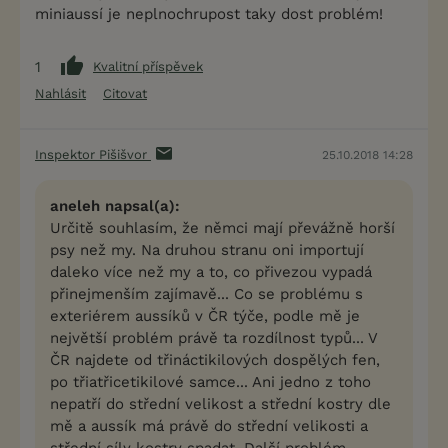
miniaussí je neplnochrupost taky dost problém!
1
Kvalitní příspěvek
Nahlásit
Citovat
Inspektor Pišišvor
25.10.2018 14:28
aneleh napsal(a):
Určitě souhlasím, že němci mají převážně horší
psy než my. Na druhou stranu oni importují
daleko více než my a to, co přivezou vypadá
přinejmenším zajímavě... Co se problému s
exteriérem aussíků v ČR týče, podle mě je
největší problém právě ta rozdílnost typů... V
ČR najdete od třináctikilových dospělých fen,
po třiatřicetikilové samce... Ani jedno z toho
nepatří do střední velikost a střední kostry dle
mě a aussík má právě do střední velikosti a
střední síly kostry spadat. Další problém