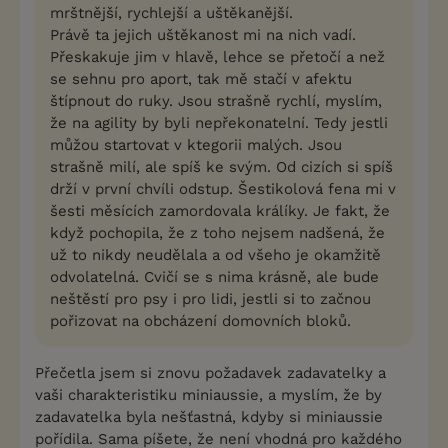
mrštnější, rychlejší a uštěkanější.
Právě ta jejich uštěkanost mi na nich vadí.
Přeskakuje jim v hlavě, lehce se přetočí a než
se sehnu pro aport, tak mě stačí v afektu
štípnout do ruky. Jsou strašně rychlí, myslím,
že na agility by byli nepřekonatelní. Tedy jestli
můžou startovat v ktegorii malých. Jsou
strašně milí, ale spíš ke svým. Od cizích si spíš
drží v první chvíli odstup. Šestikolová fena mi v
šesti měsících zamordovala králíky. Je fakt, že
když pochopila, že z toho nejsem nadšená, že
už to nikdy neudělala a od všeho je okamžitě
odvolatelná. Cvičí se s nima krásně, ale bude
neštěstí pro psy i pro lidi, jestli si to začnou
pořizovat na obcházení domovních bloků.
Přečetla jsem si znovu požadavek zadavatelky a
vaši charakteristiku miniaussie, a myslím, že by
zadavatelka byla nešťastná, kdyby si miniaussie
pořídila. Sama píšete, že není vhodná pro každého