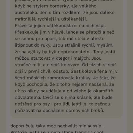
když ne stylem borderky, ale velkého
australáka. Jen s tím rozdílem, že jsou daleko
mrštnější, rychlejší a uštěkanější.
Právě ta jejich uštěkanost mi na nich vadí.
Přeskakuje jim v hlavě, lehce se přetočí a než
se sehnu pro aport, tak mě stačí v afektu
štípnout do ruky. Jsou strašně rychlí, myslím,
že na agility by byli nepřekonatelní. Tedy jestli
můžou startovat v ktegorii malých. Jsou
strašně milí, ale spíš ke svým. Od cizích si spíš
drží v první chvíli odstup. Šestikolová fena mi v
šesti měsících zamordovala králíky. Je fakt, že
když pochopila, že z toho nejsem nadšená, že
už to nikdy neudělala a od všeho je okamžitě
odvolatelná. Cvičí se s nima krásně, ale bude
neštěstí pro psy i pro lidi, jestli si to začnou
pořizovat na obcházení domovních bloků.
doporučuju taky moc nechválit miniaussie...
Protože jestli se z nich stane trendy a cool