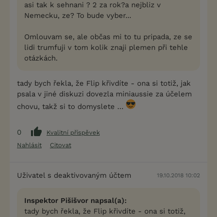
asi tak k sehnani ? 2 za rok?a nejbliz v
Nemecku, ze? To bude vyber...
Omlouvam se, ale občas mi to tu pripada, ze se
lidi trumfuji v tom kolik znaji plemen při tehle
otázkách.
tady bych řekla, že Flip křivdíte - ona si totiž, jak
psala v jiné diskuzi dovezla miniaussie za účelem
chovu, takž si to domyslete …
0
Kvalitní příspěvek
Nahlásit
Citovat
Uživatel s deaktivovaným účtem
19.10.2018 10:02
Inspektor Pišišvor napsal(a):
tady bych řekla, že Flip křivdíte - ona si totiž,