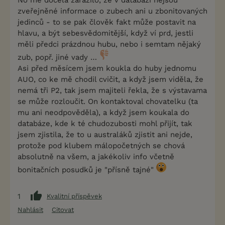
zveřejněné informace o zubech ani u zbonitovaných
jedinců - to se pak člověk fakt může postavit na
hlavu, a být sebesvědomitější, když ví prd, jestli
měli předci prázdnou hubu, nebo i semtam nějaký
zub, popř. jiné vady …
Asi před měsícem jsem koukla do huby jednomu
AUO, co ke mě chodil cvičit, a když jsem viděla, že
nemá tři P2, tak jsem majiteli řekla, že s výstavama
se může rozloučit. On kontaktoval chovatelku (ta
mu ani neodpověděla), a když jsem koukala do
databáze, kde k té chudozubosti mohl přijít, tak
jsem zjistila, že to u australáků zjistit ani nejde,
protože pod klubem málopočetných se chová
absolutně na všem, a jakékoliv info včetně
bonitačních posudků je "přísně tajné"
1
Kvalitní příspěvek
Nahlásit
Citovat