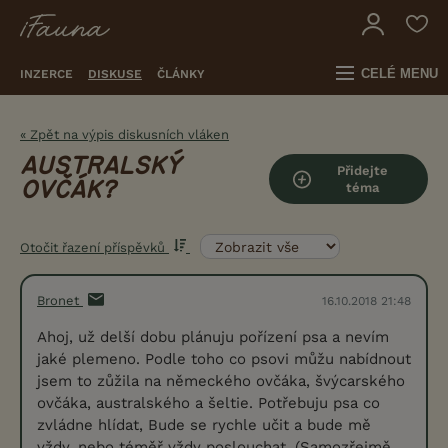
CELÉ MENU
INZERCE
DISKUSE
ČLÁNKY
« Zpět na výpis diskusních vláken
AUSTRALSKÝ
Přidejte
OVČÁK?
téma
Otočit řazení příspěvků
Bronet
16.10.2018 21:48
Ahoj, už delší dobu plánuju pořízení psa a nevím
jaké plemeno. Podle toho co psovi můžu nabídnout
jsem to zůžila na německého ovčáka, švýcarského
ovčáka, australského a šeltie. Potřebuju psa co
zvládne hlídat, Bude se rychle učit a bude mě
vždy, nebo téměř vždy poslouchat. (Samozřejmě