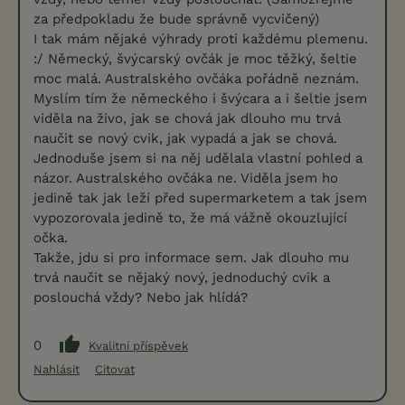
za předpokladu že bude správně vycvičený)
I tak mám nějaké výhrady proti každému plemenu.
:/ Německý, švýcarský ovčák je moc těžký, šeltie
moc malá. Australského ovčáka pořádně neznám.
Myslím tím že německého i švýcara a i šeltie jsem
viděla na živo, jak se chová jak dlouho mu trvá
naučit se nový cvik, jak vypadá a jak se chová.
Jednoduše jsem si na něj udělala vlastní pohled a
názor. Australského ovčáka ne. Viděla jsem ho
jedině tak jak leží před supermarketem a tak jsem
vypozorovala jedině to, že má vážně okouzlující
očka.
Takže, jdu si pro informace sem. Jak dlouho mu
trvá naučit se nějaký nový, jednoduchý cvik a
poslouchá vždy? Nebo jak hlídá?
0
Kvalitní příspěvek
Nahlásit
Citovat