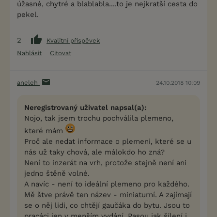
úžasné, chytré a blablabla....to je nejkratší cesta do
pekel.
2
Kvalitní příspěvek
Nahlásit
Citovat
aneleh
24.10.2018 10:09
Neregistrovaný uživatel napsal(a):
Nojo, tak jsem trochu pochválila plemeno,
které mám
Proč ale nedat informace o plemeni, které se u
nás už taky chová, ale málokdo ho zná?
Není to inzerát na vrh, protože stejně není ani
jedno štěně volné.
A navíc - není to ideální plemeno pro každého.
Mě štve právě ten název - miniaturní. A zajímají
se o něj lidi, co chtějí gaučáka do bytu. Jsou to
pracáci jen v menším vydání. Pasou jak šílení i