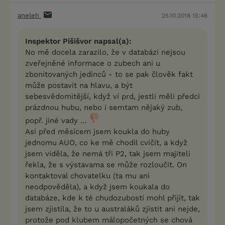
aneleh
25.10.2018 15:46
Inspektor Pišišvor napsal(a):
No mě docela zarazilo, že v databázi nejsou
zveřejněné informace o zubech ani u
zbonitovaných jedinců - to se pak člověk fakt
může postavit na hlavu, a být
sebesvědomitější, když ví prd, jestli měli předci
prázdnou hubu, nebo i semtam nějaký zub,
popř. jiné vady …
Asi před měsícem jsem koukla do huby
jednomu AUO, co ke mě chodil cvičit, a když
jsem viděla, že nemá tři P2, tak jsem majiteli
řekla, že s výstavama se může rozloučit. On
kontaktoval chovatelku (ta mu ani
neodpověděla), a když jsem koukala do
databáze, kde k té chudozubosti mohl přijít, tak
jsem zjistila, že to u australáků zjistit ani nejde,
protože pod klubem málopočetných se chová