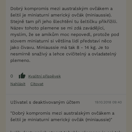
Dobrý kompromis mezi australským ovčákem a
šeltií je miniaturní americký ovčák (miniaussie).
Stejně tam při jeho šlechtění tu šeltičku přikřížili.
Název tohoto plemene se mi zdá zavádějící,
myslím, že se amíkům moc nepovedl, protože pod
slovem miniaturní si většina lidí představí něco
jako čivavu. Miniaussie má tak 8 - 14 kg. Je to
nesmírně snaživý a lehce cvičitelný a ovladatelný
plemeno.
0
Kvalitní příspěvek
Nahlásit
Citovat
Uživatel s deaktivovaným účtem
19.10.2018 09:40
"Dobrý kompromis mezi australským ovčákem a
šeltií je miniaturní americký ovčák (miniaussie)"