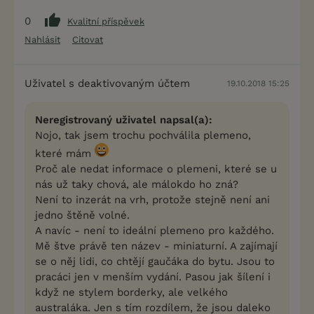
0
Kvalitní příspěvek
Nahlásit
Citovat
Uživatel s deaktivovaným účtem
19.10.2018 15:25
Neregistrovaný uživatel napsal(a):
Nojo, tak jsem trochu pochválila plemeno,
které mám
Proč ale nedat informace o plemeni, které se u
nás už taky chová, ale málokdo ho zná?
Není to inzerát na vrh, protože stejně není ani
jedno štěně volné.
A navíc - není to ideální plemeno pro každého.
Mě štve právě ten název - miniaturní. A zajímají
se o něj lidi, co chtějí gaučáka do bytu. Jsou to
pracáci jen v menším vydání. Pasou jak šílení i
když ne stylem borderky, ale velkého
australáka. Jen s tím rozdílem, že jsou daleko