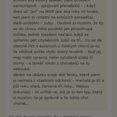
samozřejmě - spojování přenašečů - i když
dnes už "jen" na MDR (ale dva roky mi trvalo,
než jsem ty ostatní na schůzích prosadila),
další problém - zuby... Osobně si myslím, že by
se do chovu měla pouštět jen plnochrupá
zvířata, jediné zlepšení nastalo, když se
zpřísnilo pět chybějících zubů na tři... Co se dá
obecně říct o aussících z českých chovů je to,
že většině zvířat chybí dobrý hrudník - buď jej
mají málo výrazný, nebo vyloženě slabý či
strmý - a téměř nikdo z chovatelů na to
nekouká.
dávám na ukázku svoje dvě fenky, které jsem
si nechala z vlastních odchovů - merlatá je tři a
půl roku stará, červená tři roky... Nejsou
dokonalý - to určitě ne, ale je to ten typ, který
si myslím, že je správně a že tohle chci
chovat...
No mě docela zarazilo, že v databázi nejsou