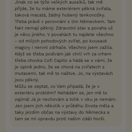
Jinak co se týče velkých aussíků, tak mě
přijde, že tu máme exteriérem pěkná zvířata,
taková macatá, žádný hubený tenkonožky.
Třeba právě v porovnání s tím Německem. Tam
fakt nemají pěkný. Zdravotní stav a povaha už
je něco jiného. V povahách tu najdete všechno
- od milých pohodových zvířat, po kousavé
magory i nervní zdrhače. Všechno jsem zažila.
Když se třeba podívám jak chrlí vrh za vrhem
třeba chovka Cofi Capito a hádá se s vámi, že
je úplně jedno, že se chová na zvířatech s
mutacemi, tak mě to naštve. Jo, na výstavách
jsou pěkný.
Můžu se zeptat, co Vám připadá, že je v
exteriéru problém? Nehádám se, jen mě to
zajímá! Já je nechovám a tolik v oku je nemám.
Jen jsem jich několik v průběhu života měla a
taky jezdím občas na výstavy do Německa a
tam se mi opravdu proti našim zdáli horší.