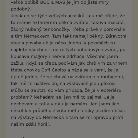
velké oblibě BOC a MAS je jim do jisté míry
podobný.
Jinak co se týče velkých aussíků, tak mě přijde, že
tu máme exteriérem pěkná zvířata, taková macatá,
žádný hubený tenkonožky. Třeba právě v porovnání
s tím Německem. Tam fakt nemají pěkný. Zdravotní
stav a povaha už je něco jiného. V povahách tu
najdete všechno - od milých pohodových zvířat, po
kousavé magory i nervní zdrhače. Všechno jsem
zažila. Když se třeba podívám jak chrlí vrh za vrhem
třeba chovka Cofi Capito a hádá se s vámi, že je
úplně jedno, že se chová na zvířatech s mutacemi,
tak mě to naštve. Jo, na výstavách jsou pěkný.
Můžu se zeptat, co Vám připadá, že je v exteriéru
problém? Nehádám se, jen mě to zajímá! Já je
nechovám a tolik v oku je nemám. Jen jsem jich
několik v průběhu života měla a taky jezdím občas
na výstavy do Německa a tam se mi opravdu proti
našim zdáli horší.