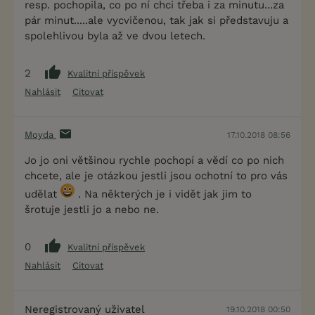
resp. pochopila, co po ní chci třeba i za minutu...za
pár minut.....ale vycvičenou, tak jak si představuju a
spolehlivou byla až ve dvou letech.
2
Kvalitní příspěvek
Nahlásit
Citovat
Moyda
17.10.2018 08:56
Jo jo oni většinou rychle pochopí a vědí co po nich
chcete, ale je otázkou jestli jsou ochotní to pro vás
udělat
. Na některých je i vidět jak jim to
šrotuje jestli jo a nebo ne.
0
Kvalitní příspěvek
Nahlásit
Citovat
Neregistrovaný uživatel
19.10.2018 00:50