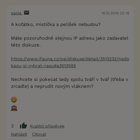
saola
16.10.2018 22:18
A koťátko, mistička a pelíšek nebudou?
Máte pozoruhodně stejnou IP adresu jako zadavatel
této diskuze.
https://www.ifauna.cz/psi/diskuse/detail/3513232/nedo
kazu-si-vybrat-rasu#a3513595
Nechcete si pokecat tedy spolu tváří v tvář (třeba v
zrcadle) a neprudit novým vláknem?
3
Kvalitní příspěvek
Nahlásit
Citovat