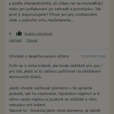
a podle charakteristiky už vůbec ne na nicnedělání
nebo jen poflakování po zahradě a procházku. Tak
proč ji doporučujete? Přece jen pro zviditelnění,
však u jednoho vrhu nezůstanete...
0
Kvalitní příspěvek
Nahlásit
Citovat
Uživatel s deaktivovaným účtem
23.10.2018 23:59
Cvičí se s nima krásně, ale bude neštěstí pro psy i
pro lidi, jestli si to začnou pořizovat na obcházení
domovních bloků.
Jestli chcete zachovat plemeno v té správné
podobě, tak ho nechvalte. Opravdoví zájemci si k
němu cestu najdou a joudové ze sídliště o něm
nebudou mít tušení.
Takové to : Dovezla jsem nové plemeno, je úplně