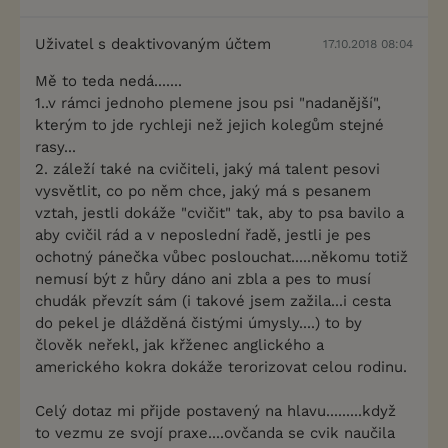
Uživatel s deaktivovaným účtem
17.10.2018 08:04
Mě to teda nedá.......
1..v rámci jednoho plemene jsou psi "nadanější",
kterým to jde rychleji než jejich kolegům stejné
rasy...
2. záleží také na cvičiteli, jaký má talent pesovi
vysvětlit, co po něm chce, jaký má s pesanem
vztah, jestli dokáže "cvičit" tak, aby to psa bavilo a
aby cvičil rád a v neposlední řadě, jestli je pes
ochotný pánečka vůbec poslouchat.....někomu totiž
nemusí být z hůry dáno ani zbla a pes to musí
chudák převzít sám (i takové jsem zažila...i cesta
do pekel je dlážděná čistými úmysly....) to by
člověk neřekl, jak křženec anglického a
amerického kokra dokáže terorizovat celou rodinu.
Celý dotaz mi přijde postavený na hlavu.........když
to vezmu ze svojí praxe....ovčanda se cvik naučila