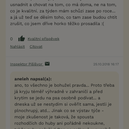
usnadnit a chovat na tom, co má doma, ne na tom,
co je kvalitní. za týden mám schůzi zase po roce...
a já už teď se děsím toho, co tam zase budou chtít
zrušit, co jsem dříve horko těžko prosadila :(
0
Kvalitní příspěvek
Nahlásit
Citovat
Inspektor Pišišvor
25.10.2018 16:17
aneleh napsal(a):
ano, to všechno je bohužel pravda... Proto třeba
já kryju téměř výhradně v zahraničí a před
krytím se jedu na psa osobně podívat... a
dneska už se nestydím si ověřit sama, jestli je
plnochrupý, atd... Jinak co se výstav týče -
moje zkušenost je taková, že spousta
rozhodčích do huby ani pořádně nekoukne,