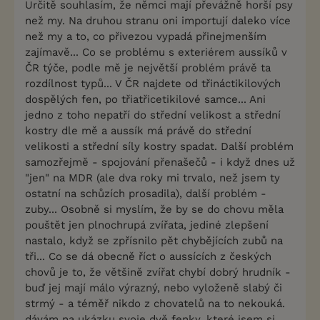
Určitě souhlasím, že němci mají převážně horší psy
než my. Na druhou stranu oni importují daleko více
než my a to, co přivezou vypadá přinejmenším
zajímavě... Co se problému s exteriérem aussíků v
ČR týče, podle mě je největší problém právě ta
rozdílnost typů... V ČR najdete od třináctikilových
dospělých fen, po třiatřicetikilové samce... Ani
jedno z toho nepatří do střední velikost a střední
kostry dle mě a aussík má právě do střední
velikosti a střední síly kostry spadat. Další problém
samozřejmě - spojování přenašečů - i když dnes už
"jen" na MDR (ale dva roky mi trvalo, než jsem ty
ostatní na schůzích prosadila), další problém -
zuby... Osobně si myslím, že by se do chovu měla
pouštět jen plnochrupá zvířata, jediné zlepšení
nastalo, když se zpřísnilo pět chybějících zubů na
tři... Co se dá obecně říct o aussících z českých
chovů je to, že většině zvířat chybí dobrý hrudník -
buď jej mají málo výrazný, nebo vyloženě slabý či
strmý - a téměř nikdo z chovatelů na to nekouká.
dávám na ukázku svoje dvě fenky, které jsem si