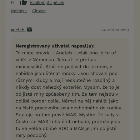
0
Kvalitní příspěvek
Nahlásit
Citovat
aneleh
24.10.2018 18:13
Neregistrovaný uživatel napsal(a):
To máte pravdu - Aneleh - však ono je to už
vidět v Německu. Tam už je přetlak
miniaussíků. Stačí se podívat do inzerce, v
nabídce jsou štěnat mraky. Jsou chovaní pod
různými kluby a mají neskutečně rozdílný a
někdy dost nehezký exteriér. Myslím, že to je
do jisté míry způsobený tím, že tam nejsou v
oblibě border colie. Němci na něj nahlíží jako
na čistě pracovního psa nevhodného do rodiny.
Supluje ho tam právě MAS. Myslím, že tady v
Česku se MAS tolik šířit nebude, protože jsou
tu ve velké oblibě BOC a MAS je jim do jisté
míry podobný.