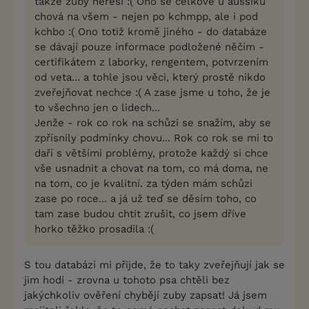
takže zuby neřeší :( Ono se celkově u aussíků
chová na všem - nejen po kchmpp, ale i pod
kchbo :( Ono totiž kromě jiného - do databáze
se dávají pouze informace podložené něčím -
certifikátem z laborky, rengentem, potvrzením
od veta... a tohle jsou věci, který prostě nikdo
zveřejňovat nechce :( A zase jsme u toho, že je
to všechno jen o lidech...
Jenže - rok co rok na schůzi se snažím, aby se
zpřísnily podmínky chovu... Rok co rok se mi to
daří s většími problémy, protože každý si chce
vše usnadnit a chovat na tom, co má doma, ne
na tom, co je kvalitní. za týden mám schůzi
zase po roce... a já už teď se děsím toho, co
tam zase budou chtít zrušit, co jsem dříve
horko těžko prosadila :(
S tou databází mi přijde, že to taky zveřejňují jak se
jim hodí - zrovna u tohoto psa chtěli bez
jakýchkoliv ověření chybějí zuby zapsat! Já jsem