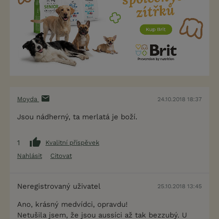
Moyda
24.10.2018 18:37
Jsou nádherný, ta merlatá je boží.
1
Kvalitní příspěvek
Nahlásit
Citovat
Neregistrovaný uživatel
25.10.2018 13:45
Ano, krásný medvídci, opravdu!
Netušila jsem, že jsou aussíci až tak bezzubý. U