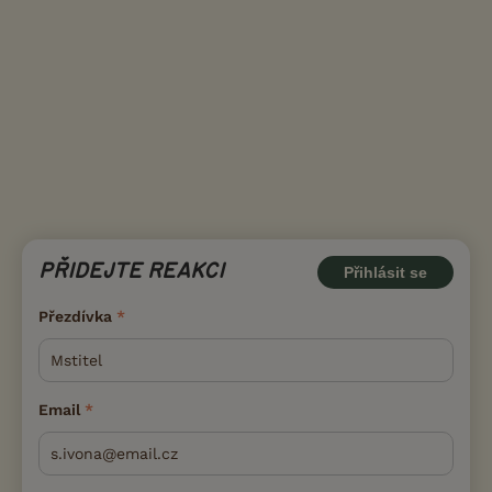
PŘIDEJTE REAKCI
Přihlásit se
Přezdívka
Email