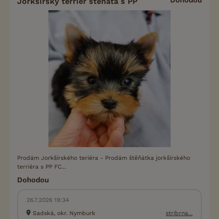
Jorkšírský terriér štěňata s PP
Prodám Jorkšírského teriéra - Prodám štěňátka jorkšírského
terriéra s PP FC...
Dohodou
26.7.2026 19:34
Sadská, okr. Nymburk
stribrna...