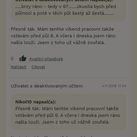
.....brzy ráno - tedy v 6?.......zkusila bych před
půlnocí a poté v těch půl šestý až šestá........
Přesně tak. Mám tenhle víkend pracovní takže
vstávám před půl 6. A včera i dneska jsem ráno
našla louži. Jsem z toho už vážně zoufalá.
0
Kvalitní příspěvek
Nahlásit
Citovat
Uživatel s deaktivovaným účtem
4.11.2018 11:54
Nikol10 napsal(a):
Přesně tak. Mám tenhle víkend pracovní takže
vstávám před půl 6. A včera i dneska jsem ráno
našla louži. Jsem z toho už vážně zoufalá.