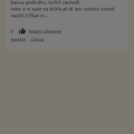
(savou podložku, kočičí záchod)
nebo s ní spát na šňůře,ať tě ten odchod vzbudí
naučit jí říkat si....
0
Kvalitní příspěvek
Nahlásit
Citovat