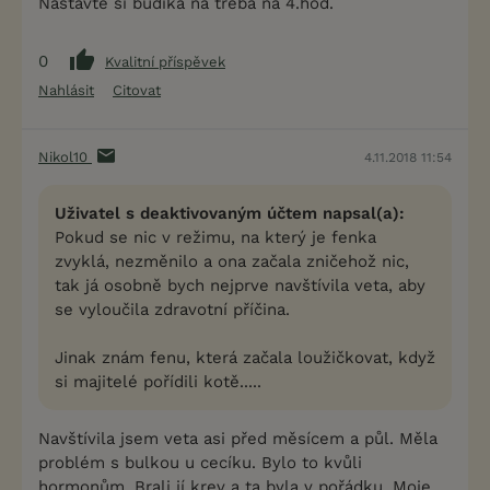
Nastavte si budíka na třeba na 4.hod.
0
Kvalitní příspěvek
Nahlásit
Citovat
Nikol10
4.11.2018 11:54
Uživatel s deaktivovaným účtem napsal(a):
Pokud se nic v režimu, na který je fenka
zvyklá, nezměnilo a ona začala zničehož nic,
tak já osobně bych nejprve navštívila veta, aby
se vyloučila zdravotní příčina.
Jinak znám fenu, která začala loužičkovat, když
si majitelé pořídili kotě.....
Navštívila jsem veta asi před měsícem a půl. Měla
problém s bulkou u cecíku. Bylo to kvůli
hormonům. Brali jí krev a ta byla v pořádku. Moje