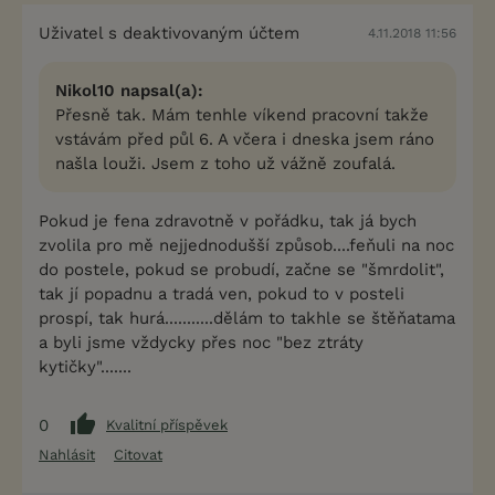
Uživatel s deaktivovaným účtem
4.11.2018 11:56
Nikol10 napsal(a):
Přesně tak. Mám tenhle víkend pracovní takže
vstávám před půl 6. A včera i dneska jsem ráno
našla louži. Jsem z toho už vážně zoufalá.
Pokud je fena zdravotně v pořádku, tak já bych
zvolila pro mě nejjednodušší způsob....feňuli na noc
do postele, pokud se probudí, začne se "šmrdolit",
tak jí popadnu a tradá ven, pokud to v posteli
prospí, tak hurá...........dělám to takhle se štěňatama
a byli jsme vždycky přes noc "bez ztráty
kytičky".......
0
Kvalitní příspěvek
Nahlásit
Citovat