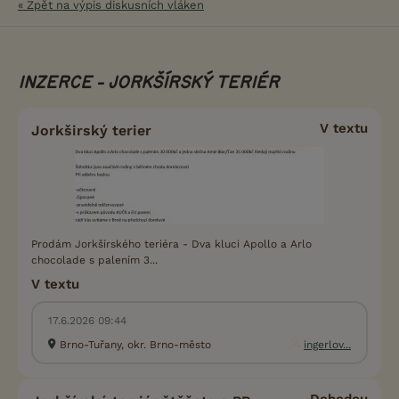
« Zpět na výpis diskusních vláken
INZERCE - JORKŠÍRSKÝ TERIÉR
V textu
Jorkširský terier
Prodám Jorkšírského teriéra - Dva kluci Apollo a Arlo
chocolade s palením 3...
V textu
17.6.2026 09:44
Brno-Tuřany, okr. Brno-město
ingerlov...
Dohodou