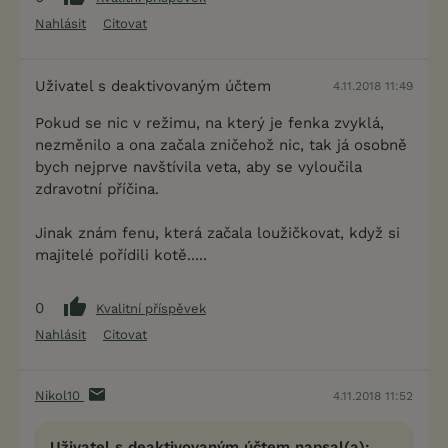
Nahlásit
Citovat
Uživatel s deaktivovaným účtem
4.11.2018 11:49
Pokud se nic v režimu, na který je fenka zvyklá,
nezměnilo a ona začala zničehož nic, tak já osobně
bych nejprve navštívila veta, aby se vyloučila
zdravotní příčina.
Jinak znám fenu, která začala loužičkovat, když si
majitelé pořídili kotě.....
0
Kvalitní příspěvek
Nahlásit
Citovat
Nikol10
4.11.2018 11:52
Uživatel s deaktivovaným účtem napsal(a):