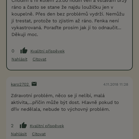
Chodím s ní kolem 23:00 hodin ven a vstavám brzy
ráno a často se stane že najdu loužičku jen v
koupelně. Přes den bez problémů vydrží. Nemůžu
jí trestat, protože to zjistím až ráno. Fenka není
vykastrovaná. Poraďte prosím jak jí to odnaučit...
Děkuji moc.
0
Kvalitní příspěvek
Nahlásit
Citovat
karo2702
4.11.2018 11:28
Zdravotní problém, něco se jí nelíbí, malá
aktivita,...příčin může být dost. Hlavně pokud to
dřív nedělala, nebude to výchovný problém.
2
Kvalitní příspěvek
Nahlásit
Citovat