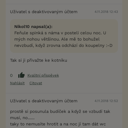
Uživatel s deaktivovaným účtem
4.11.2018 12:43
Nikol10 napsal(a):
Feňule spinká s náma v posteli celou noc. U
mých nohou většinou. Ale mě to bohužel
nevzbudí, když zrovna odchází do koupelny :-D
Tak si ji přivažte ke kotníku
0
Kvalitní příspěvek
Nahlásit
Citovat
Uživatel s deaktivovaným účtem
4.11.2018 12:52
prostě si posunula budíček a když se vzbudí tak
musí, no......
taky to nemusíte hrotit a na noc jí tam dát wc