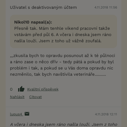
Uživatel s deaktivovaným účtem
4.11.2018 11:56
Nikol10 napsal(a):
Přesně tak. Mám tenhle víkend pracovní takže
vstávám před půl 6. A včera i dneska jsem ráno
našla louži. Jsem z toho už vážně zoufalá.
,,,zkusila bych to opravdu posunout až k té půlnoci
a ráno zase o něco dřív - tedy pátá a pokud by byl
problém i tak, a pokud se u Vás doma opravdu nic
nezměnilo, tak bych navštívila veterináře..........
0
Kvalitní příspěvek
Nahlásit
Citovat
lupus4
4.11.2018 12:11
A včera i dneska jsem ráno našla louži. Jsem z toho