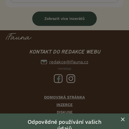
Zobrazit více inzerátů
KONTAKT DO REDAKCE WEBU
redakce@ifauna.cz
nonstop
DOMOVSKÁ STRÁNKA
INZERCE
DISKUSE
×
ČLÁNKY
Odpovědné používání vašich
CHOVATELSKÉ STANICE
údajů