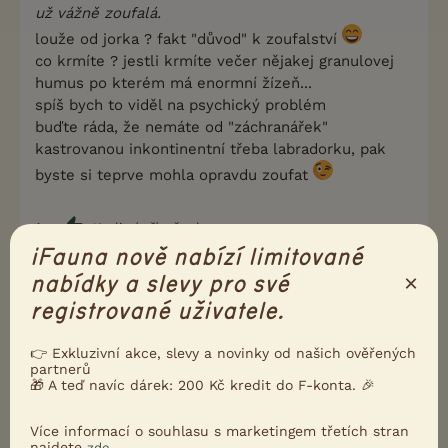
už vážně zoufalá.
louže od jorka ? fakt "důvod" k zoufalství
co krmíte ? jestli krmíte večer nějakej granulovej
humus po kterém má enormní žízeň...
spíš bych to viděl na psychický problém
buďte ráda, že nemáte od "záchranářek"
kastrovanou inkontinentní třeba labradorku, pak
byste si teprve mohla opravdu zoufat
1
Kvalitní příspěvek
iFauna nově nabízí limitované
Nahlásit
Citovat
×
nabídky a slevy pro své
registrované uživatele.
Nikol10
4.11.2018 12:37
👉 Exkluzivní akce, slevy a novinky od našich ověřených
lupus4 napsal(a):
partnerů
🎁 A teď navíc dárek: 200 Kč kredit do F-konta. 🎉
A včera i dneska jsem ráno našla louži. Jsem z
toho už vážně zoufalá.
Více informací o souhlasu s marketingem třetích stran
louže od jorka ? fakt "důvod" k zoufalství
najdete
.
zde