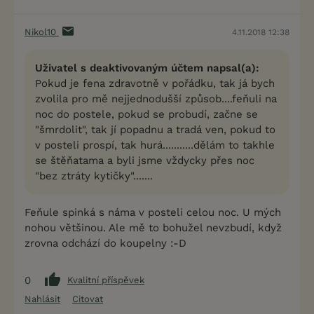
Nikol10
4.11.2018 12:38
Uživatel s deaktivovaným účtem napsal(a):
Pokud je fena zdravotně v pořádku, tak já bych
zvolila pro mě nejjednodušší způsob....feňuli na
noc do postele, pokud se probudí, začne se
"šmrdolit", tak jí popadnu a tradá ven, pokud to
v posteli prospí, tak hurá...........dělám to takhle
se štěňatama a byli jsme vždycky přes noc
"bez ztráty kytičky".......
Feňule spinká s náma v posteli celou noc. U mých
nohou většinou. Ale mě to bohužel nevzbudí, když
zrovna odchází do koupelny :-D
0
Kvalitní příspěvek
Nahlásit
Citovat