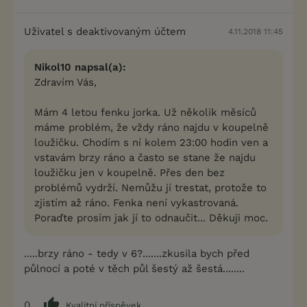
Uživatel s deaktivovaným účtem
4.11.2018 11:45
Nikol10 napsal(a):
Zdravím Vás,
Mám 4 letou fenku jorka. Už několik měsíců
máme problém, že vždy ráno najdu v koupelně
loužičku. Chodím s ní kolem 23:00 hodin ven a
vstavám brzy ráno a často se stane že najdu
loužičku jen v koupelně. Přes den bez
problémů vydrží. Nemůžu jí trestat, protože to
zjistím až ráno. Fenka není vykastrovaná.
Poraďte prosím jak jí to odnaučit... Děkuji moc.
.....brzy ráno - tedy v 6?.......zkusila bych před
půlnocí a poté v těch půl šestý až šestá........
0
Kvalitní příspěvek