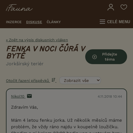
CELÉ MENU
INZERCE
DISKUSE
ČLÁNKY
« Zpět na výpis diskusních vláken
FENKA V NOCI ČŮRÁ V
Přidejte
BYTĚ
téma
Jorkšírský teriér
Otočit řazení příspěvků
Nikol10
4.11.2018 10:44
Zdravím Vás,
Mám 4 letou fenku jorka. Už několik měsíců máme
problém, že vždy ráno najdu v koupelně loužičku.