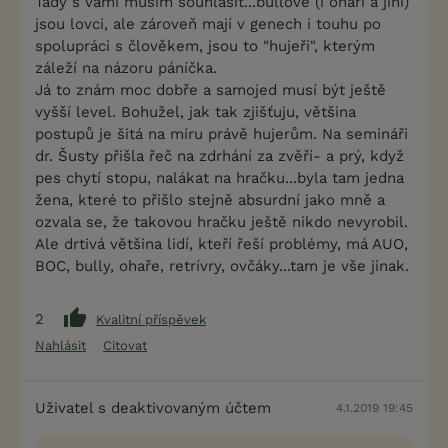
Tady s vámi musím souhlasit...bullové (i ohaři a jiní)
jsou lovci, ale zároveň mají v genech i touhu po
spolupráci s člověkem, jsou to "hujeři", kterým
záleží na názoru páníčka.
Já to znám moc dobře a samojed musí být ještě
vyšší level. Bohužel, jak tak zjišťuju, většina
postupů je šitá na míru právě hujerům. Na semináři
dr. Šusty přišla řeč na zdrhání za zvěří- a prý, když
pes chytí stopu, nalákat na hračku...byla tam jedna
žena, které to přišlo stejně absurdní jako mně a
ozvala se, že takovou hračku ještě nikdo nevyrobil.
Ale drtivá většina lidí, kteří řeší problémy, má AUO,
BOC, bully, ohaře, retrívry, ovčáky...tam je vše jinak.
2
Kvalitní příspěvek
Nahlásit
Citovat
Uživatel s deaktivovaným účtem
4.1.2019 19:45