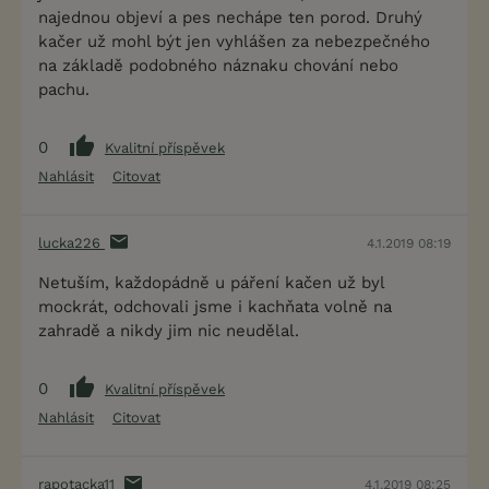
najednou objeví a pes nechápe ten porod. Druhý
kačer už mohl být jen vyhlášen za nebezpečného
na základě podobného náznaku chování nebo
pachu.
0
Kvalitní příspěvek
Nahlásit
Citovat
lucka226
4.1.2019 08:19
Netuším, každopádně u páření kačen už byl
mockrát, odchovali jsme i kachňata volně na
zahradě a nikdy jim nic neudělal.
0
Kvalitní příspěvek
Nahlásit
Citovat
rapotacka11
4.1.2019 08:25