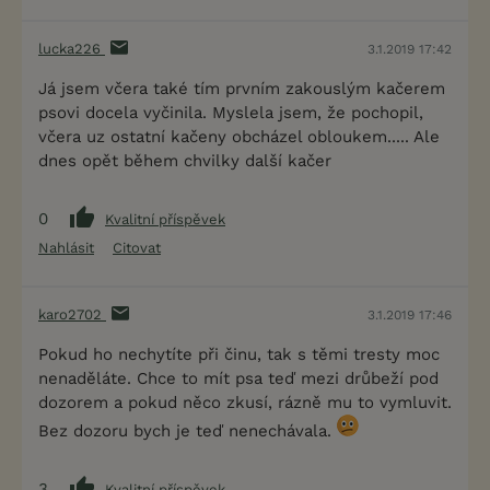
lucka226
3.1.2019 17:42
Já jsem včera také tím prvním zakouslým kačerem
psovi docela vyčinila. Myslela jsem, že pochopil,
včera uz ostatní kačeny obcházel obloukem..... Ale
dnes opět během chvilky další kačer
0
Kvalitní příspěvek
Nahlásit
Citovat
karo2702
3.1.2019 17:46
Pokud ho nechytíte při činu, tak s těmi tresty moc
nenaděláte. Chce to mít psa teď mezi drůbeží pod
dozorem a pokud něco zkusí, rázně mu to vymluvit.
Bez dozoru bych je teď nenechávala.
3
Kvalitní příspěvek