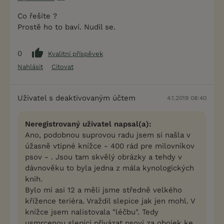
Co řešíte ?
Prostě ho to baví. Nudil se.
0
Kvalitní příspěvek
Nahlásit
Citovat
Uživatel s deaktivovaným účtem
4.1.2019 08:40
Neregistrovaný uživatel napsal(a):
Ano, podobnou suprovou radu jsem si našla v
úžasně vtipné knížce - 400 rád pre milovníkov
psov - . Jsou tam skvělý obrázky a tehdy v
dávnověku to byla jedna z mála kynologických
knih.
Bylo mi asi 12 a měli jsme středně velkého
křížence teriéra. Vraždil slepice jak jen mohl. V
knížce jsem nalistovala "léčbu". Tedy
usmrcenou slepici přivázat psovi za obojek ke