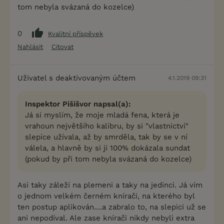
tom nebyla svázaná do kozelce)
0
Kvalitní příspěvek
Nahlásit
Citovat
Uživatel s deaktivovaným účtem
4.1.2019 09:31
Inspektor Pišišvor napsal(a):
Já si myslím, že moje mladá fena, která je
vrahoun největšího kalibru, by si "vlastnictví"
slepice užívala, až by smrděla, tak by se v ní
válela, a hlavně by si ji 100% dokázala sundat
(pokud by při tom nebyla svázaná do kozelce)
Asi taky záleží na plemeni a taky na jedinci. Já vím
o jednom velkém černém knírači, na kterého byl
ten postup aplikován....a zabralo to, na slepici už se
ani nepodíval. Ale zase knírači nikdy nebyli extra