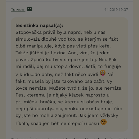
Terven
4.1.2019 19:37
lesnížínka napsal(a):
Stopovačka právě byla naprd, neb u nás
simulovala dlouhé vodítko, se kterým se fakt
blbě manipuluje, když pes vletí přes keře.
Takže jištění je flexina. Ano, vím, že jeden
povel. Zpočátku byly slepice jen fuj. Nic. Pak
mi radili, dej mu stop a down. Jistě, to funguje
v klidu...do doby, než fakt něco uvidí
Né
fakt, musela by jste takového psa zažít. Vy
lovce nemáte. Můžete tvrdit, že jo, ale nemáte.
Pes, kterému je nějaký klacek naprosto u
pr...míček, hračka, se kterou si občas hraje,
nejlepší dobroty...nic, venku neexistuje nic, čím
by jste ho mohla zaujmout. Jak jsem vždycky
říkala, snad jen běh se slepicí u pasu