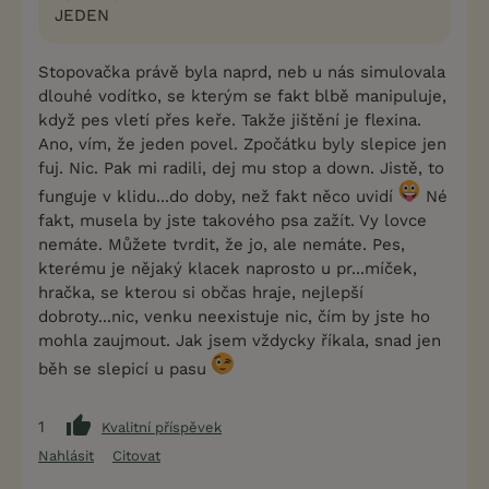
JEDEN
Stopovačka právě byla naprd, neb u nás simulovala
dlouhé vodítko, se kterým se fakt blbě manipuluje,
když pes vletí přes keře. Takže jištění je flexina.
Ano, vím, že jeden povel. Zpočátku byly slepice jen
fuj. Nic. Pak mi radili, dej mu stop a down. Jistě, to
funguje v klidu...do doby, než fakt něco uvidí
Né
fakt, musela by jste takového psa zažít. Vy lovce
nemáte. Můžete tvrdit, že jo, ale nemáte. Pes,
kterému je nějaký klacek naprosto u pr...míček,
hračka, se kterou si občas hraje, nejlepší
dobroty...nic, venku neexistuje nic, čím by jste ho
mohla zaujmout. Jak jsem vždycky říkala, snad jen
běh se slepicí u pasu
1
Kvalitní příspěvek
Nahlásit
Citovat