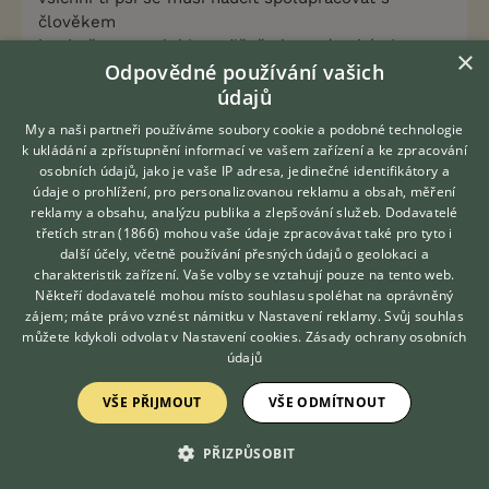
člověkem
koukněte na Saluki, tradičně chovaní, také si
×
Odpovědné používání vašich
neběhají za zajícem, jak se jim líbí.. to je chrt,
přírodní původní pes
údajů
My a naši partneři používáme soubory cookie a podobné technologie
myslíte, že ukážu míček a pes běží ke mně ? to by
k ukládání a zpřístupnění informací ve vašem zařízení a ke zpracování
se mi líbilo :-) ne, dostane něco na trhání až
osobních údajů, jako je vaše IP adresa, jedinečné identifikátory a
potom, když k ní dojdu, díváme se na zvěř, tak aby
údaje o prohlížení, pro personalizovanou reklamu a obsah, měření
reklamy a obsahu, analýzu publika a zlepšování služeb.
Dodavatelé
se z toho nepominula, tak pak něco dostane
třetích stran (1866)
mohou vaše údaje zpracovávat také pro tyto i
vše se musí dotáhnout do konce, jinak nebude
Hledáte zvířecího kamaráda?
další účely, včetně používání přesných údajů o geolokaci a
Zdarma vám poradí
fungovat nic - ani EO, ani pár facek, ani stopka
charakteristik zařízení. Vaše volby se vztahují pouze na tento web.
VETERINÁŘ ONLINE
Někteří dodavatelé mohou místo souhlasu spoléhat na oprávněný
megí si nelehne, to by nic neviděla :-) ne, prostě
KONZULTOVAT S
zájem; máte právo vznést námitku v
Nastavení reklamy
. Svůj souhlas
VETERINÁŘEM
nelehne, takže mně zatím stačí, že zpomaluje nebo
můžete kdykoli odvolat v
Nastavení cookies
.
Zásady ochrany osobních
zastaví a já za ní jdu s potvrzením, že to je přesně
údajů
to, za co je nejlepší pes na světě .. už se neklepe
VŠE PŘIJMOUT
VŠE ODMÍTNOUT
jak sulc, nekvičí a neskáče (a to jsem ji držela za
postroj, za kůži, táhla jsem ji pryč,..), asi to trvalo o
dost déle než s výpraskem, ale já su na ten
PŘIZPŮSOBIT
výsledek a způsob hrdá a na svého psa nejvíc