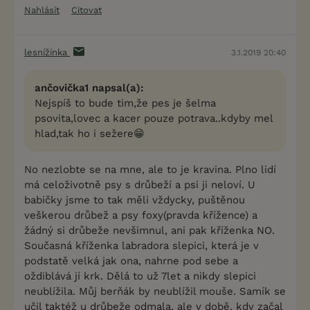
Nahlásit
Citovat
lesnížínka
3.1.2019 20:40
ančovička1 napsal(a):
Nejspíš to bude tim,že pes je šelma
psovita,lovec a kacer pouze potrava..kdyby mel
hlad,tak ho i sežere😁
No nezlobte se na mne, ale to je kravina. Plno lidí
má celoživotně psy s drůbeží a psi ji neloví. U
babičky jsme to tak měli vždycky, puštěnou
veškerou drůbež a psy foxy(pravda křížence) a
žádný si drůbeže nevšimnul, ani pak kříženka NO.
Současná kříženka labradora slepici, která je v
podstatě velká jak ona, nahrne pod sebe a
oždiblává jí krk. Dělá to už 7let a nikdy slepici
neublížila. Můj berňák by neublížil mouše. Samík se
učil taktéž u drůbeže odmala, ale v době, kdy začal