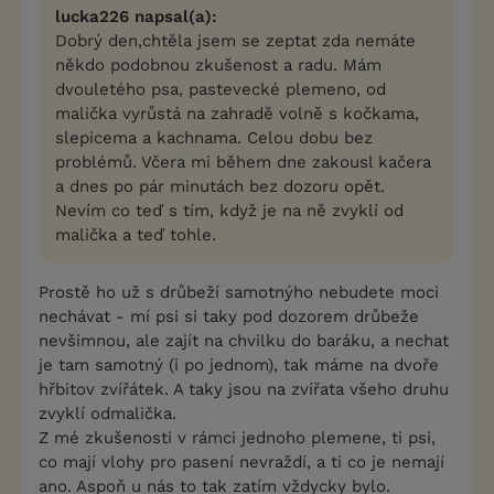
lucka226 napsal(a):
Dobrý den,chtěla jsem se zeptat zda nemáte
někdo podobnou zkušenost a radu. Mám
dvouletého psa, pastevecké plemeno, od
malička vyrůstá na zahradě volně s kočkama,
slepicema a kachnama. Celou dobu bez
problémů. Včera mi během dne zakousl kačera
a dnes po pár minutách bez dozoru opět.
Nevím co teď s tím, když je na ně zvyklí od
malička a teď tohle.
Prostě ho už s drůbeží samotnýho nebudete moci
nechávat - mí psi si taky pod dozorem drůbeže
nevšimnou, ale zajít na chvilku do baráku, a nechat
je tam samotný (i po jednom), tak máme na dvoře
hřbitov zvířátek. A taky jsou na zvířata všeho druhu
zvyklí odmalička.
Z mé zkušenosti v rámci jednoho plemene, ti psi,
co mají vlohy pro pasení nevraždí, a ti co je nemají
ano. Aspoň u nás to tak zatím vždycky bylo.