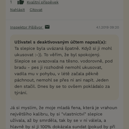
1
Kvalitní příspěvek
Nahlásit
Citovat
Inspektor Pišišvor
4.1.2019 09:20
Uživatel s deaktivovaným účtem napsal(a):
Ta slepice byla uvázaná špatně. Když si ji mohl
ukusovat :-)). To věřím, že byl spokojený.
Slepice se uvazovala na těsno. vodorovně, pod
bradu - pes ji rozhodně nemohl ukusovat,
vadila mu v pohybu, v létě začala pěkně
páchnout, nemohl se přes ni ani napít. Jeden
den stačil. Dnes by se to ovšem pokládalo za
týrání.
Já si myslím, že moje mladá fena, která je vrahoun
největšího kalibru, by si "vlastnictví" slepice
užívala, až by smrděla, tak by se v ní válela, a
hlavně by si ji 100% dokázala sundat (pokud by při