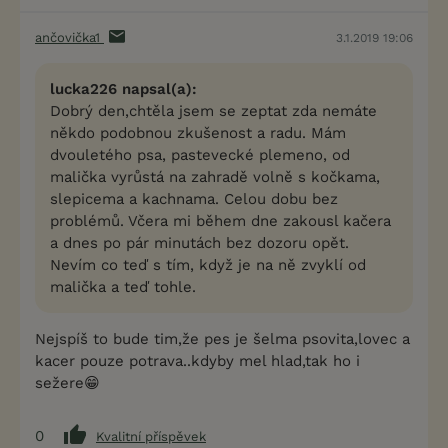
ančovička1
3.1.2019 19:06
lucka226 napsal(a):
Dobrý den,chtěla jsem se zeptat zda nemáte
někdo podobnou zkušenost a radu. Mám
dvouletého psa, pastevecké plemeno, od
malička vyrůstá na zahradě volně s kočkama,
slepicema a kachnama. Celou dobu bez
problémů. Včera mi během dne zakousl kačera
a dnes po pár minutách bez dozoru opět.
Nevím co teď s tím, když je na ně zvyklí od
malička a teď tohle.
Nejspíš to bude tim,že pes je šelma psovita,lovec a
kacer pouze potrava..kdyby mel hlad,tak ho i
sežere😁
0
Kvalitní příspěvek