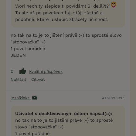
Wori nech ty slepice ti povídám! Si de.il?!?"
To ale až po povelech fuj, stůj, zůstaň a
podobně, které u slepic ztrácely účinnost.
no tak na to je to jištění právě :-) to sprosté slovo
"stopovačka" :-)
1 povel pořádně
JEDEN
0
Kvalitní příspěvek
Nahlásit
Citovat
lesnížínka
4.1.2019 19:09
Uživatel s deaktivovaným účtem napsal(a):
no tak na to je to jištění právě :-) to sprosté
slovo "stopovačka" :-)
1 povel pořádně