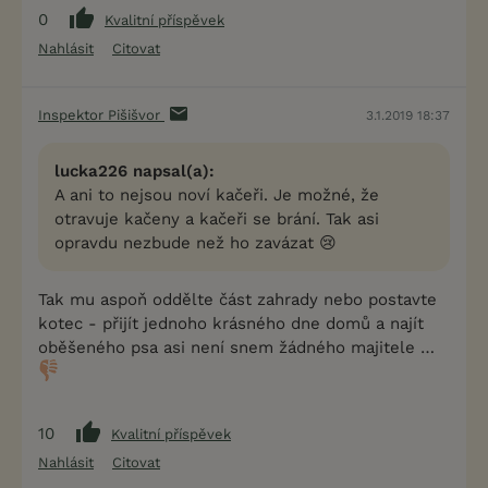
0
Kvalitní příspěvek
Nahlásit
Citovat
Inspektor Pišišvor
3.1.2019 18:37
lucka226 napsal(a):
A ani to nejsou noví kačeři. Je možné, že
otravuje kačeny a kačeři se brání. Tak asi
opravdu nezbude než ho zavázat 😢
Tak mu aspoň oddělte část zahrady nebo postavte
kotec - přijít jednoho krásného dne domů a najít
oběšeného psa asi není snem žádného majitele …
10
Kvalitní příspěvek
Nahlásit
Citovat