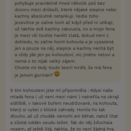
pohybuje pravidelně hned několik psů bez
dozoru mezi drůbeží, které nějaké slepice nebo
kachny absolutně netankují. Vedle toho
jezevčice je začne lovit až když před ní utíkají,
už takhle dvě kachny zakousla, no a moje fena
je mezi vší touhle havětí zlatá, dokud není z
dohledu, to začne honit kohouta a je vysazená
jen a pouze na něj, slepice a kachny nechá být
a vždy jde jen po kohoutovi, nic jiného neloví a
nemá o to nijak velký zájem.
Chcete mi tedy touto teorií tvrdit, že má fena
je jenom gurmán?
S tím kohoutem jste mi připomněla : Kdysi naše
mladá fena ( už není mezi námi ) natrefila na okraji
sídliště, v takové buřeni neudržované, na kohouta,
který si vyšel z blízké zahrady. Honila ho tak
dlouho, až už chudák nemohl ani běhat, natož lítat
a zůstal oddán osudu ležet. Tak do něj žďuchala
nosem, ať ještě lítá, takhle, že to není žádná hra.