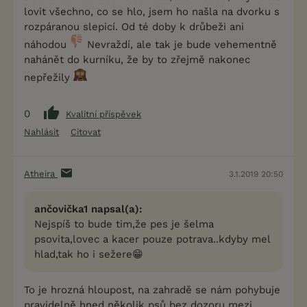
lovit všechno, co se hlo, jsem ho našla na dvorku s
rozpáranou slepicí. Od té doby k drůbeži ani
náhodou
Nevraždí, ale tak je bude vehementně
nahánět do kurníku, že by to zřejmě nakonec
nepřežily
0
Kvalitní příspěvek
Nahlásit
Citovat
Atheira
3.1.2019 20:50
ančovička1 napsal(a):
Nejspíš to bude tim,že pes je šelma
psovita,lovec a kacer pouze potrava..kdyby mel
hlad,tak ho i sežere😁
To je hrozná hloupost, na zahradě se nám pohybuje
pravidelně hned několik psů bez dozoru mezi