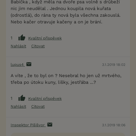
Babička , když měla na dvoře psa volně s drůbeží
nic jim neudělal . Jednou koupila nová kuřata
(odrostlá), do rána ty nová byla všechna zakouslá.
Nebo kačer otravuje kačeny a on je brání.
1
Kvalitní příspěvek
Nahlásit
Citovat
lupus4
3.1.2019 18:02
A víte , že to byl on ? Nesebral ho jen už mrtvého,
třeba po útoku kuny, lišky, jestřába ...?
1
Kvalitní příspěvek
Nahlásit
Citovat
Inspektor Pišišvor
3.1.2019 18:06