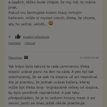
a úspěch, těžko bude chápat, že my, lidi, to máme
jinak.
Pokud mu šermujete kolem hlavy mrtvým
kačerem, může si myslet cokoli...třeba, že chcete,
aby ho sežral, uklidil...
4
Kvalitní příspěvek
Nahlásit
Citovat
fikovnice
4.1.2019 00:36
Tak kdysi byla taková ta rada usmrcenou třeba
slepici uvázat psovi na den na záda. A pes byl tak
znechucenej, že se pak na slepice už ani nepodíval.
Ale je pravdou, že jednak uvázat kačera, kterej
může být třeba dvoj- trojnásobně velkej od slepice,
by bylo poměrně nepraktické. A pak taky
předpokládám, že je to celkem hrozný trest. A ani
nevím, jestli se dnes ještě někde praktikuje.