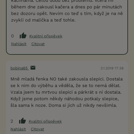
kachnama. Celou dobu bez problémů. Včera mi
během dne zakousl kačera a dnes po pár minutách
bez dozoru opět. Nevím co teď s tím, když je na ně
zvyklí od malička a teď tohle.
0
Kvalitní příspěvek
Nahlásit
Citovat
bobina65
3.1.2019 17:38
Mně mladá fenka NO také zakousla slepici. Dostala
se k nim do výběhu a věděla, že se to nemá dělat.
Vzala jsem tu mrtvou slepici a párkrát s ní dostala.
Když jsme potom někdy náhodou potkaly slepice,
šla sama k noze. Doma si jich už nikdy nevšimla.
2
Kvalitní příspěvek
Nahlásit
Citovat