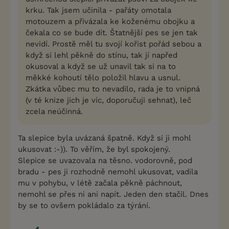
krku. Tak jsem učinila - pařáty omotala
motouzem a přivázala ke koženému obojku a
čekala co se bude dít. Štatnější pes se jen tak
nevidí. Prostě měl tu svojí kořist pořád sebou a
když si lehl pěkně do stínu, tak jí napřed
okusoval a když se už unavil tak si na to
měkké kohoutí tělo položil hlavu a usnul.
Zkátka vůbec mu to nevadilo, rada je to vnipná
(v té knize jich je víc, doporučuji sehnat), leč
zcela neúčinná.
Ta slepice byla uvázaná špatně. Když si ji mohl
ukusovat :-)). To věřím, že byl spokojený.
Slepice se uvazovala na těsno. vodorovně, pod
bradu - pes ji rozhodně nemohl ukusovat, vadila
mu v pohybu, v létě začala pěkně páchnout,
nemohl se přes ni ani napít. Jeden den stačil. Dnes
by se to ovšem pokládalo za týrání.