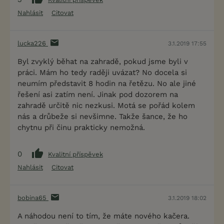
Nahlásit
Citovat
lucka226
3.1.2019 17:55
Byl zvyklý běhat na zahradě, pokud jsme byli v
práci. Mám ho tedy raději uvázat? No docela si
neumím představit 8 hodin na řetězu. No ale jiné
řešení asi zatím není. Jinak pod dozorem na
zahradě určitě nic nezkusi. Motá se pořád kolem
nás a drůbeže si nevšimne. Takže šance, že ho
chytnu při činu prakticky nemožná.
0
Kvalitní příspěvek
Nahlásit
Citovat
bobina65
3.1.2019 18:02
A náhodou není to tím, že máte nového kačera.