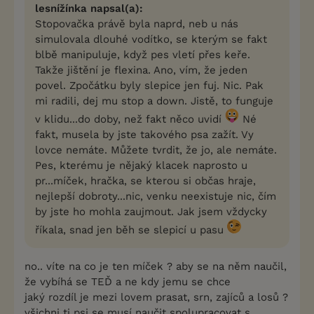
lesnížínka napsal(a):
Stopovačka právě byla naprd, neb u nás
simulovala dlouhé vodítko, se kterým se fakt
blbě manipuluje, když pes vletí přes keře.
Takže jištění je flexina. Ano, vím, že jeden
povel. Zpočátku byly slepice jen fuj. Nic. Pak
mi radili, dej mu stop a down. Jistě, to funguje
v klidu...do doby, než fakt něco uvidí
Né
fakt, musela by jste takového psa zažít. Vy
lovce nemáte. Můžete tvrdit, že jo, ale nemáte.
Pes, kterému je nějaký klacek naprosto u
pr...míček, hračka, se kterou si občas hraje,
nejlepší dobroty...nic, venku neexistuje nic, čím
by jste ho mohla zaujmout. Jak jsem vždycky
říkala, snad jen běh se slepicí u pasu
no.. víte na co je ten míček ? aby se na něm naučil,
že vybíhá se TEĎ a ne kdy jemu se chce
jaký rozdíl je mezi lovem prasat, srn, zajíců a losů ?
všichni ti psi se musí naučit spolupracovat s