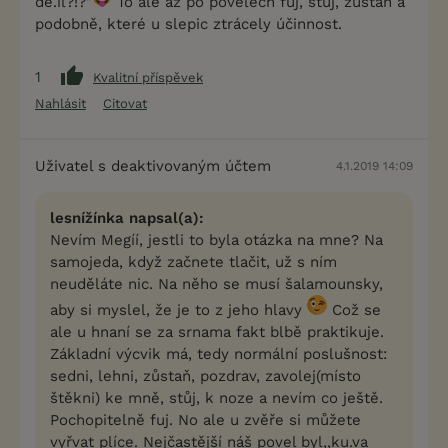
de.il?!?"
To ale až po povelech fuj, stůj, zůstaň a
podobně, které u slepic ztrácely účinnost.
1
Kvalitní příspěvek
Nahlásit
Citovat
Uživatel s deaktivovaným účtem
4.1.2019 14:09
lesnížínka napsal(a):
Nevím Megíí, jestli to byla otázka na mne? Na
samojeda, když začnete tlačit, už s ním
neuděláte nic. Na něho se musí šalamounsky,
aby si myslel, že je to z jeho hlavy
Což se
ale u hnaní se za srnama fakt blbě praktikuje.
Základní výcvik má, tedy normální poslušnost:
sedni, lehni, zůstaň, pozdrav, zavolej(místo
štěkni) ke mně, stůj, k noze a nevím co ještě.
Pochopitelně fuj. No ale u zvěře si můžete
vyřvat plíce. Nejčastější náš povel byl,,ku.va