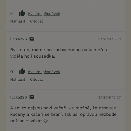
5
Kvalitní příspěvek
Nahlásit
Citovat
lucka226
3.1.2019 18:23
Byl to on, máme ho zachyceného na kameře a
viděla ho i sousedka.
0
Kvalitní příspěvek
Nahlásit
Citovat
lucka226
3.1.2019 18:27
A ani to nejsou noví kačeři. Je možné, že otravuje
kačeny a kačeři se brání. Tak asi opravdu nezbude
než ho zavázat 😢