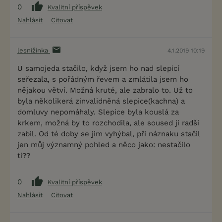
0
Kvalitní příspěvek
Nahlásit
Citovat
lesnížínka
4.1.2019 10:19
U samojeda stačilo, když jsem ho nad slepicí
seřezala, s pořádným řevem a zmlátila jsem ho
nějakou větví. Možná kruté, ale zabralo to. Už to
byla několikerá zinvalidněná slepice(kachna) a
domluvy nepomáhaly. Slepice byla kouslá za
krkem, možná by to rozchodila, ale soused ji radši
zabil. Od té doby se jim vyhýbal, při náznaku stačil
jen můj významný pohled a něco jako: nestačilo
ti??
0
Kvalitní příspěvek
Nahlásit
Citovat