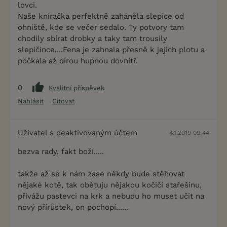
lovci.
Naše kníračka perfektně zaháněla slepice od
ohniště, kde se večer sedalo. Ty potvory tam
chodily sbírat drobky a taky tam trousily
slepičince....Fena je zahnala přesně k jejich plotu a
počkala až dírou hupnou dovnitř.
0
Kvalitní příspěvek
Nahlásit
Citovat
Uživatel s deaktivovaným účtem
4.1.2019 09:44
bezva rady, fakt boží.....
takže až se k nám zase někdy bude stěhovat
nějaké kotě, tak obětuju nějakou kočičí stařešinu,
přivážu pastevci na krk a nebudu ho muset učit na
nový přírůstek, on pochopí......