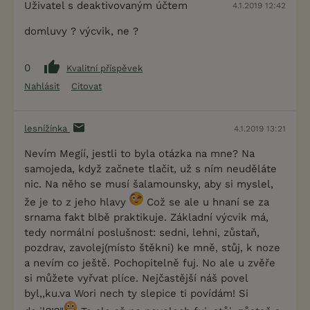
Uživatel s deaktivovaným účtem
4.1.2019 12:42
domluvy ? výcvik, ne ?
0
Kvalitní příspěvek
Nahlásit
Citovat
lesnížínka
4.1.2019 13:21
Nevím Megíí, jestli to byla otázka na mne? Na
samojeda, když začnete tlačit, už s ním neuděláte
nic. Na něho se musí šalamounsky, aby si myslel,
že je to z jeho hlavy
Což se ale u hnaní se za
srnama fakt blbě praktikuje. Základní výcvik má,
tedy normální poslušnost: sedni, lehni, zůstaň,
pozdrav, zavolej(místo štěkni) ke mně, stůj, k noze
a nevím co ještě. Pochopitelně fuj. No ale u zvěře
si můžete vyřvat plíce. Nejčastější náš povel
byl,,ku.va Wori nech ty slepice ti povídám! Si