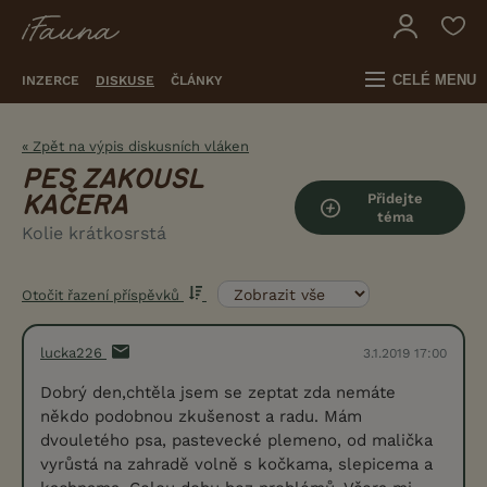
CELÉ MENU
INZERCE
DISKUSE
ČLÁNKY
« Zpět na výpis diskusních vláken
PES ZAKOUSL
Přidejte
KAČERA
téma
Kolie krátkosrstá
Otočit řazení příspěvků
lucka226
3.1.2019 17:00
Dobrý den,chtěla jsem se zeptat zda nemáte
někdo podobnou zkušenost a radu. Mám
dvouletého psa, pastevecké plemeno, od malička
vyrůstá na zahradě volně s kočkama, slepicema a