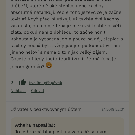
drůbeží, které nějaké slepice nebo kachny
absolutně netankují. Vedle toho jezevčice je začne
lovit až když před ní utíkají, už takhle dvě kachny
zakousla, no a moje fena je mezi vší touhle havětí
zlatá, dokud není z dohledu, to začne honit
kohouta a je vysazená jen a pouze na něj, slepice a
kachny nechá být a vždy jde jen po kohoutovi, nic
jiného neloví a nemá o to nijak velký zájem.
Chcete mi tedy touto teorií tvrdit, že má fena je
jenom gurmán?
2
Kvalitní příspěvek
Nahlásit
Citovat
Uživatel s deaktivovaným účtem
3.1.2019 22:31
Atheira napsal(a):
To je hrozná hloupost, na zahradě se nám