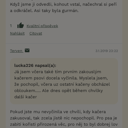
Když jsme ji odvedli, kohout vstal, načechral si peří
a odkráčel. Asi taky byla gurmán.
1
Kvalitní příspěvek
Nahlásit
Citovat
Terven
3.1.2019 23:22
lucka226 napsal(a):
Já jsem včera také tím prvním zakouslým
kačerem psovi docela vyčinila. Myslela jsem,
že pochopil, včera uz ostatní kačeny obcházel
obloukem..... Ale dnes opět během chvilky
další kačer
Pokud jste mu nevyčinila ve chvíli, kdy kačera
zakusoval, tak zcela jistě nic nepochopil. Pro psa je
zabití kořisti přirozená věc, pro něj to byl dobrej lov