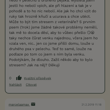
nebo v pelechu u druhého pejska. Myslela jsem
jestli ho nebolí vpich, ale při hlazení a tak je v
pohodě a to ho nic nebolí. Ale jak ho chci vzít do
ruky tak hrozně kňučí a ucurava a chce utéct.
Může to být tím stresem z veterináře? S prvním
psem (1rok) jsme žádné takové problémy neměli,
tak mě to docela děsí, aby to vůbec přešlo 🙄😬
taky nechce čůrat venku najednou, včera jsem ho
vzala ven, nic.. jen co jsme přišli domu, louže u
druhého psa v pelechu. Teď to samé, louže na
podlaze po tom co jsem s ním byla venku.
Podotýkám, že dlouho. Zažil někdo aby to bylo
stresem? Jak na něj? Děkuji
0
Kvalitní příspěvek
Nahlásit
Citovat
marcelaamax
21.2.2019 11:18