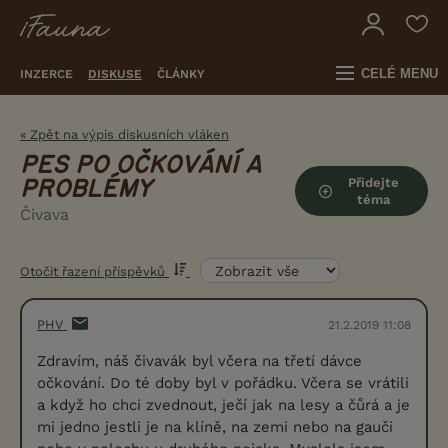
CELÉ MENU
INZERCE
DISKUSE
ČLÁNKY
« Zpět na výpis diskusních vláken
PES PO OČKOVÁNÍ A
Přidejte
PROBLÉMY
téma
Čivava
Otočit řazení příspěvků
PHV
21.2.2019 11:08
Zdravím, náš čivavák byl včera na třetí dávce
očkování. Do té doby byl v pořádku. Včera se vrátili
a když ho chci zvednout, ječí jak na lesy a čůrá a je
mi jedno jestli je na klíně, na zemi nebo na gauči