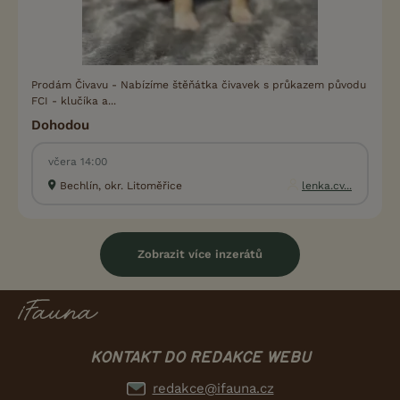
Prodám Čivavu - Nabízíme štěňátka čivavek s průkazem původu
FCI - klučíka a...
Dohodou
včera 14:00
Bechlín, okr. Litoměřice
lenka.cv...
Zobrazit více inzerátů
KONTAKT DO REDAKCE WEBU
redakce@ifauna.cz