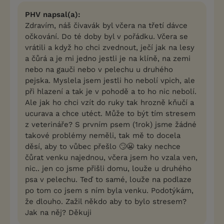
PHV napsal(a):
Zdravím, náš čivavák byl včera na třetí dávce
očkování. Do té doby byl v pořádku. Včera se
vrátili a když ho chci zvednout, ječí jak na lesy
a čůrá a je mi jedno jestli je na klíně, na zemi
nebo na gauči nebo v pelechu u druhého
pejska. Myslela jsem jestli ho nebolí vpich, ale
při hlazení a tak je v pohodě a to ho nic nebolí.
Ale jak ho chci vzít do ruky tak hrozně kňučí a
ucurava a chce utéct. Může to být tím stresem
z veterináře? S prvním psem (1rok) jsme žádné
takové problémy neměli, tak mě to docela
děsí, aby to vůbec přešlo 🙄😬 taky nechce
čůrat venku najednou, včera jsem ho vzala ven,
nic.. jen co jsme přišli domu, louže u druhého
psa v pelechu. Teď to samé, louže na podlaze
po tom co jsem s ním byla venku. Podotýkám,
že dlouho. Zažil někdo aby to bylo stresem?
Jak na něj? Děkuji