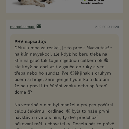
marcelaamax
21.2.2019 11:29
PHV napsal(a):
Děkuju moc za reakci, je to prcek čivava takže
na klín nevyskoci, ale když ho beru třeba na
klín na gauč tak to je najednou celkem ok 😁
ale když ho chci vzít z gauče do ruky a ven
třeba nebo ho sundat, řve 🙄😁 jinak s druhým
psem si hraje, žere, jen je hysterka a doufám
že se upraví i to čůrání venku nebo spíš teď
doma 🤦
Na veterině s ním byl manžel a prý pes počůral
celou čekárnu i ordinaci 😬 byla to naše první
návštěva u veta s ním, ty dvě předchozí
očkování měl u chovatelky. Docela nás to právě