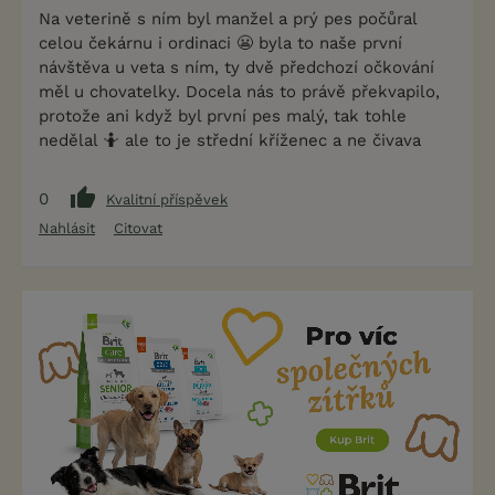
Na veterině s ním byl manžel a prý pes počůral
celou čekárnu i ordinaci 😬 byla to naše první
návštěva u veta s ním, ty dvě předchozí očkování
měl u chovatelky. Docela nás to právě překvapilo,
protože ani když byl první pes malý, tak tohle
nedělal 🤷 ale to je střední kříženec a ne čivava
0
Kvalitní příspěvek
Nahlásit
Citovat