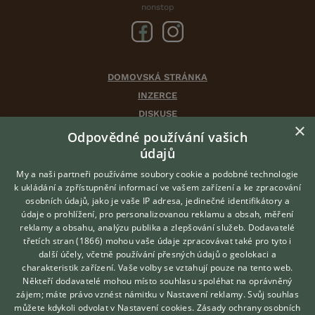
nonstop
DOMOVSKÁ STRÁNKA
INZERCE
DISKUSE
×
ČLÁNKY
Odpovědné používání vašich
CHOVATELSKÉ STANICE
údajů
ATLAS
My a naši partneři používáme soubory cookie a podobné technologie
VÝBĚR VHODNÉHO PLEMENE
k ukládání a zpřístupnění informací ve vašem zařízení a ke zpracování
osobních údajů, jako je vaše IP adresa, jedinečné identifikátory a
údaje o prohlížení, pro personalizovanou reklamu a obsah, měření
O nás
reklamy a obsahu, analýzu publika a zlepšování služeb.
Dodavatelé
třetích stran (1866)
mohou vaše údaje zpracovávat také pro tyto i
Kontakt
Hledáte zvířecího kamaráda?
další účely, včetně používání přesných údajů o geolokaci a
Zdarma vám poradí
Možnosti zvýraznění inzerátů
charakteristik zařízení. Vaše volby se vztahují pouze na tento web.
VETERINÁŘ ONLINE
Podmínky užití
Někteří dodavatelé mohou místo souhlasu spoléhat na oprávněný
KONZULTOVAT S
zájem; máte právo vznést námitku v
Nastavení reklamy
. Svůj souhlas
Zpracování osobních údajů
VETERINÁŘEM
můžete kdykoli odvolat v
Nastavení cookies
.
Zásady ochrany osobních