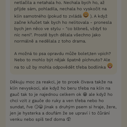
netlačila a netahala ho. Nechala bych ho, až
přijde sám, pohladila, nechala ho vyskočit na
klín samotného (pokud to zvládá
). A když
začne kňučet tak bych ho nelitovala - pronesla
bych jen něco ve stylu - "co blbneš, vždyť to
nic není". Prostě bych dělala všechno jako
normálně a nedělala z toho drama.
A možná to psa opravdu může bolet,ten vpich?
Nebo to mohlo být nějak špatně píchnuto? Ale
na to už by mohla odpovědět třeba bodlinka
Děkuju moc za reakci, je to prcek čivava takže na
klín nevyskoci, ale když ho beru třeba na klín na
gauč tak to je najednou celkem ok 😁 ale když ho
chci vzít z gauče do ruky a ven třeba nebo ho
sundat, řve 🙄😁 jinak s druhým psem si hraje, žere,
jen je hysterka a doufám že se upraví i to čůrání
venku nebo spíš teď doma 🤦