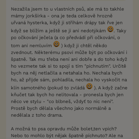
Nezažila jsem to u vlastních psů, ale má to takhle
mámy jorkšírka - ona je teda celkově hrozně
uřvaná hysterka, když ji stříhám drápy tak řve jen
když se blížím a ještě se ji ani nedotýkám
. Taky
po očkování ječela (a co předvádí při očkování, o
tom ani nemluvím
) když ji chtěl někdo
zvednout. Některému psovi může být po očkování i
špatně. Tak mu třeba není ani dobře a do toho když
ho vezmete tak si to spojí s tím "píchnutím". Určitě
bych na něj netlačila a netahala ho. Nechala bych
ho, až přijde sám, pohladila, nechala ho vyskočit na
klín samotného (pokud to zvládá
). A když začne
kňučet tak bych ho nelitovala - pronesla bych jen
něco ve stylu - "co blbneš, vždyť to nic není".
Prostě bych dělala všechno jako normálně a
nedělala z toho drama.
A možná to psa opravdu může bolet,ten vpich?
Nebo to mohlo být nějak špatně píchnuto? Ale na