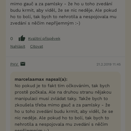
mimo gauč a za pamlsky - že ho u toho zvedání
budu krmit, aby viděl, že se nic neděje. Ale pokud
ho to bolí, tak bych to nehrotila a nespojovala mu
zvedání s něčím nepříjemným :-)
0
Kvalitní příspěvek
Nahlásit
Citovat
PHV
21.2.2019 11:45
marcelaamax napsal(a):
No pokud je to fakt tím očkováním, tak bych
prostě počkala. Ale na druhou stranu nějakou
manipulaci musí zvládat taky. Takže bych to
zkoušela třeba mimo gauč a za pamlsky - že
ho u toho zvedání budu krmit, aby viděl, že se
nic neděje. Ale pokud ho to bolí, tak bych to
nehrotila a nespojovala mu zvedání s něčím
nepříjemným :-)