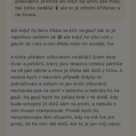
překvapilo, protože ani když byl první pes malý,
tak tohle nedělal 🤷 ale to je střední kříženec a
ne čivava
ale když ho beru třeba na klín na gauč tak to je
najednou celkem ok 😁 ale když ho chci vzít z
gauče do ruky a ven třeba nebo ho sundat, řve
A tohle předtím očkováním nedělal? Znám dost
čivav a jorkšírů, který jsou doslova vzteklý jakmile
na ně pán sáhne a chce je třeba dát dolů z klínu. A
možná bych v takovém případě (kdyby to
pokračovalo a nebylo to jen kvůli očkování)
nechávala psa na zemi v pelechu a nebrala ho na
gauč. Na gauč bych ho začala brát v té době, kdy
bude schopný jít dolů sám na povel, a nebudu s
ním muset manipulovat. Prostě bych ho
nevystavovala těm situacím, kdy na mě řve jen
proto, že ho chci dát dolů. Ale to je jen můj názor.