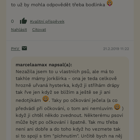
to už by mohla odpovědět třeba bodlinka
0
Kvalitní příspěvek
Nahlásit
Citovat
PHV
21.2.2019 11:22
marcelaamax napsal(a):
Nezažila jsem to u vlastních psů, ale má to
takhle mámy jorkšírka - ona je teda celkově
hrozně uřvaná hysterka, když ji stříhám drápy
tak řve jen když se blížím a ještě se ji ani
nedotýkám
. Taky po očkování ječela (a co
předvádí při očkování, o tom ani nemluvím
)
když ji chtěl někdo zvednout. Některému psovi
může být po očkování i špatně. Tak mu třeba
není ani dobře a do toho když ho vezmete tak
si to spojí s tím "píchnutím". Určitě bych na něj