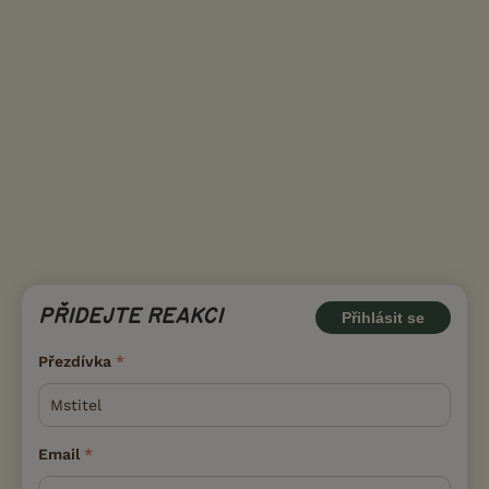
PŘIDEJTE REAKCI
Přihlásit se
Přezdívka
Email