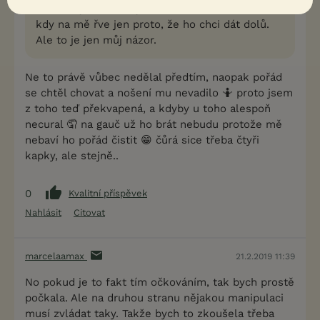
Prostě bych ho nevystavovala těm situacím,
kdy na mě řve jen proto, že ho chci dát dolů.
Ale to je jen můj názor.
Ne to právě vůbec nedělal předtím, naopak pořád
se chtěl chovat a nošení mu nevadilo 🤷 proto jsem
z toho teď překvapená, a kdyby u toho alespoň
necural 🤦 na gauč už ho brát nebudu protože mě
nebaví ho pořád čistit 😁 čůrá sice třeba čtyři
kapky, ale stejně..
0
Kvalitní příspěvek
Nahlásit
Citovat
marcelaamax
21.2.2019 11:39
No pokud je to fakt tím očkováním, tak bych prostě
počkala. Ale na druhou stranu nějakou manipulaci
musí zvládat taky. Takže bych to zkoušela třeba