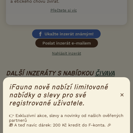
a etického chovu zvířat.
Přečtete si víc
Ukažte inzerát známým!
Poslat inzerát e-mailem
Nahlásit inzerát
DALŠÍ INZERÁTY S NABÍDKOU
ČIVAVA
iFauna nově nabízí limitované
PRODÁM
×
nabídky a slevy pro své
Čivava s PP - štěně
registrované uživatele.
👉 Exkluzivní akce, slevy a novinky od našich ověřených
partnerů
🎁 A teď navíc dárek: 200 Kč kredit do F-konta. 🎉