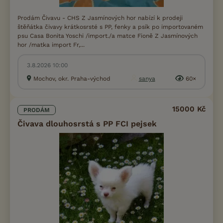
Prodám Čivavu - CHS Z Jasmínových hor nabízí k prodeji
štěňátka čivavy krátkosrsté s PP, fenky a psík po importovaném
psu Casa Bonita Yoschi /import./a matce Fioně Z Jasmínových
hor /matka import Fr,...
3.8.2026 10:00
Mochov, okr. Praha-východ
sanya
60×
15000 Kč
PRODÁM
Čivava dlouhosrstá s PP FCI pejsek