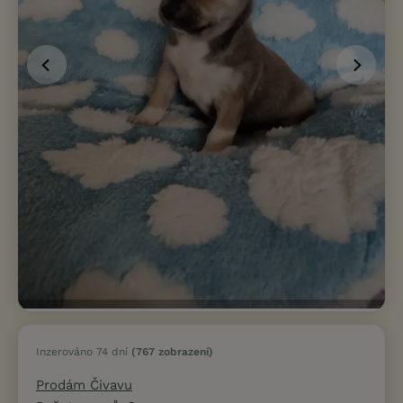
Inzerováno 74 dní
(767 zobrazení)
Prodám Čivavu