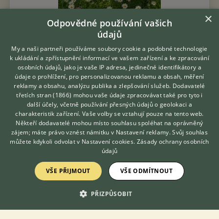
×
Odpovědné používání vašich
údajů
My a naši partneři používáme soubory cookie a podobné technologie
k ukládání a zpřístupnění informací ve vašem zařízení a ke zpracování
Prodám Čivavu - Chovatelská stanice z Třebaňského údolí nabízí
osobních údajů, jako je vaše IP adresa, jedinečné identifikátory a
pejska čivavy dlouhosrsté s PP FCI řádně odčervovaného /4x/
údaje o prohlížení, pro personalizovanou reklamu a obsah, měření
čipovaného, očkovaného a registrovaného. Pejsek je velice
reklamy a obsahu, analýzu publika a zlepšování služeb.
Dodavatelé
mazlivý. Můžete se...
třetích stran (1866)
mohou vaše údaje zpracovávat také pro tyto i
Hledáte zvířecího kamaráda?
další účely, včetně používání přesných údajů o geolokaci a
28.7.2026 09:20
Zdarma vám poradí
charakteristik zařízení. Vaše volby se vztahují pouze na tento web.
VETERINÁŘ ONLINE
Zadní Třebaň, okr. Beroun
pousteck...
112×
Někteří dodavatelé mohou místo souhlasu spoléhat na oprávněný
KONZULTOVAT S
zájem; máte právo vznést námitku v
Nastavení reklamy
. Svůj souhlas
VETERINÁŘEM
můžete kdykoli odvolat v
Nastavení cookies
.
Zásady ochrany osobních
údajů
Zobrazit více inzerátů (16)
VŠE PŘIJMOUT
VŠE ODMÍTNOUT
PŘIZPŮSOBIT
DISKUSE O ČIVAVĚ