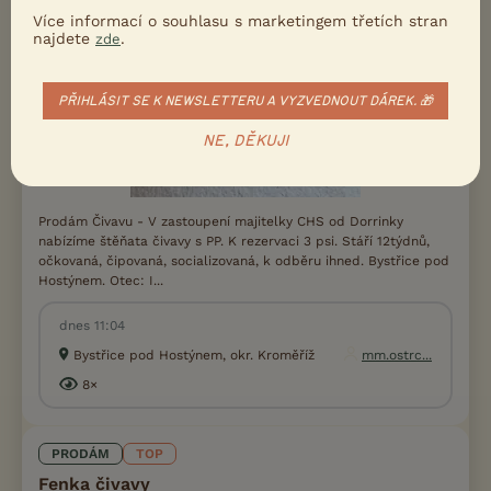
Více informací o souhlasu s marketingem třetích stran
najdete
.
zde
PŘIHLÁSIT SE K NEWSLETTERU A VYZVEDNOUT DÁREK. 🎁
NE, DĚKUJI
Prodám Čivavu - V zastoupení majitelky CHS od Dorrinky
nabízíme štěňata čivavy s PP. K rezervaci 3 psi. Stáří 12týdnů,
očkovaná, čipovaná, socializovaná, k odběru ihned. Bystřice pod
Hostýnem. Otec: I...
dnes 11:04
Bystřice pod Hostýnem, okr. Kroměříž
mm.ostrc...
8×
PRODÁM
TOP
Fenka čivavy