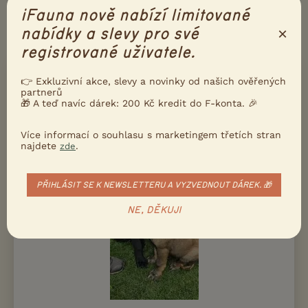
iFauna nově nabízí limitované
×
nabídky a slevy pro své
DALŠÍ INZERÁTY V RUBRICE
PSI
registrované uživatele.
PRODÁM
👉 Exkluzivní akce, slevy a novinky od našich ověřených
partnerů
2 pejsci k odběru
🎁 A teď navíc dárek: 200 Kč kredit do F-konta. 🎉
Více informací o souhlasu s marketingem třetích stran
najdete
.
zde
PŘIHLÁSIT SE K NEWSLETTERU A VYZVEDNOUT DÁREK. 🎁
NE, DĚKUJI