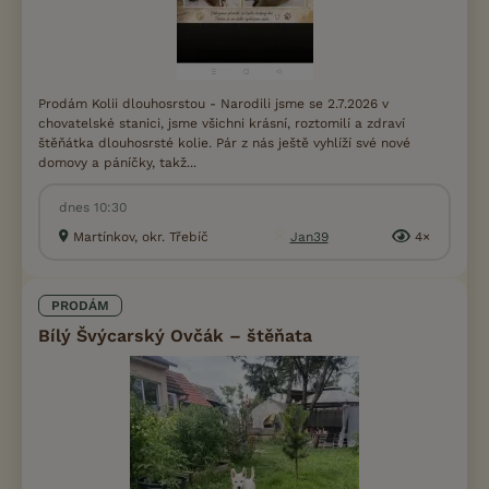
Prodám Kolii dlouhosrstou - Narodili jsme se 2.7.2026 v
chovatelské stanici, jsme všichni krásní, roztomilí a zdraví
štěňátka dlouhosrsté kolie. Pár z nás ještě vyhlíží své nové
domovy a páníčky, takž...
dnes 10:30
Martínkov, okr. Třebíč
Jan39
4×
PRODÁM
Bílý Švýcarský Ovčák – štěňata