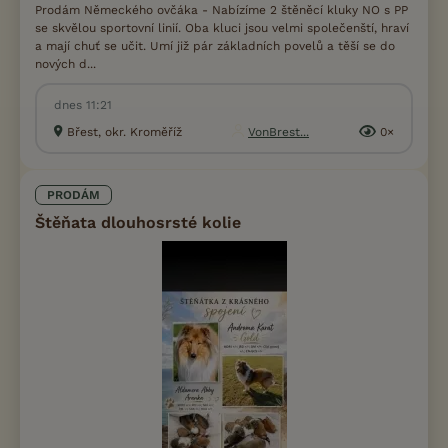
Prodám Německého ovčáka - Nabízíme 2 štěněcí kluky NO s PP
se skvělou sportovní linií. Oba kluci jsou velmi společenští, hraví
a mají chuť se učit. Umí již pár základních povelů a těší se do
nových d...
dnes 11:21
Břest, okr. Kroměříž
VonBrest...
0×
PRODÁM
Štěňata dlouhosrsté kolie