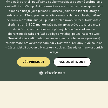
My a naši partneři používáme soubory cookie a podobné technologie
k ukládání a zpřístupnění informací ve vašem zařízení a ke zpracování
osobních údajů, jako je vaše IP adresa, jedinečné identifikátory a
údaje o prohlížení, pro personalizovanou reklamu a obsah, měření
reklamy a obsahu, analýzu publika a zlepšování služeb.
Dodavatelé
třetích stran (1866)
mohou vaše údaje zpracovávat také pro tyto i
Hledáte zvířecího kamaráda?
další účely, včetně používání přesných údajů o geolokaci a
Zdarma vám poradí
charakteristik zařízení. Vaše volby se vztahují pouze na tento web.
VETERINÁŘ ONLINE
Někteří dodavatelé mohou místo souhlasu spoléhat na oprávněný
KONZULTOVAT S
zájem; máte právo vznést námitku v
Nastavení reklamy
. Svůj souhlas
VETERINÁŘEM
můžete kdykoli odvolat v
Nastavení cookies
.
Zásady ochrany osobních
údajů
VŠE PŘIJMOUT
VŠE ODMÍTNOUT
PŘIZPŮSOBIT
Sháním pejska jako člena rodiny a dobrého kamaráda.
Joyksirsky teriér něco podobného, malého vzrůstu. Děkuji za
nabídky.....