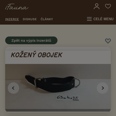
CELÉ MENU
INZERCE
DISKUSE
ČLÁNKY
Zpět na výpis inzerátů
KOŽENÝ OBOJEK