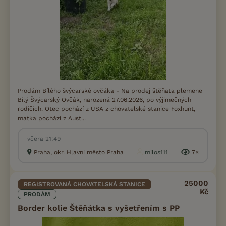
Prodám Bílého švýcarské ovčáka - Na prodej štěňata plemene
Bílý Švýcarský Ovčák, narozená 27.06.2026, po výjimečných
rodičích. Otec pochází z USA z chovatelské stanice Foxhunt,
matka pochází z Aust...
včera 21:49
Praha, okr. Hlavní město Praha
milos111
7×
25000
REGISTROVANÁ CHOVATELSKÁ STANICE
Kč
PRODÁM
Border kolie Štěňátka s vyšetřením s PP