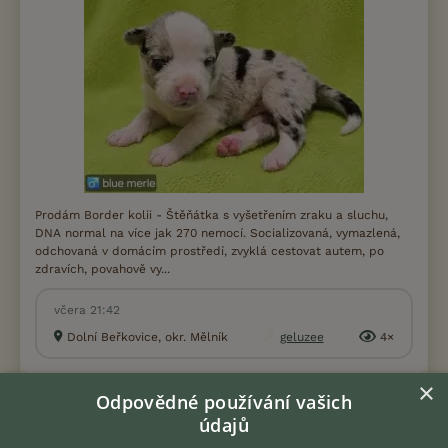
Prodám Border kolii - Štěňátka s vyšetřením zraku a sluchu,
DNA normal na více jak 270 nemocí. Socializovaná, vymazlená,
odchovaná v domácím prostředí, zvyklá cestovat autem, po
zdravích, povahově vy...
včera 21:42
Dolní Beřkovice, okr. Mělník
geluzee
4×
×
Odpovědné používání vašich
SHÁNÍM
údajů
Joyksirsky teriér