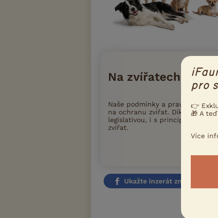
iFau
Na zvířatech záleží
pro s
Naše podmínky a pravidla inzer
👉 Exkl
na ochranu zvířat. Díky tomu iFa
🎁 A teď
legislativou, i s principy moder
zvířat.
Více in
Přečtete si
Ukažte inzerát známým!
Nahlásit i