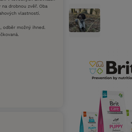
y na drobnou zvěř. Oba
ahových vlastností.
6, odběr možný ihned.
očkovaná.