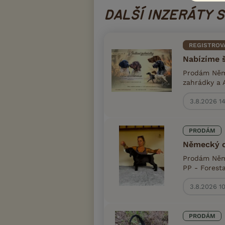
DALŠÍ INZERÁTY 
REGISTROV
Nabízíme 
Prodám Něme
zahrádky a 
3.8.2026 1
PRODÁM
Německý o
Prodám Něme
PP - Forest
3.8.2026 10
PRODÁM