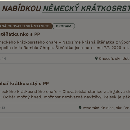
S NABÍDKOU
NĚMECKÝ KRÁTKOSRST
ANÁ CHOVATELSKÁ STANICE
PRODÁM
štěňátka nko s PP
ckého krátkosrstého ohaře - Nabízíme krásná štěňátka z výborn
Apollo de la Rambla Chupa. Štěňátka jsou narozena 7.7. 2026 a k
4:44
Choceň, okr. Ústí
hař krátkosrstý s PP
ckého krátkosrstého ohaře - Chovatelská stanice z Jirgalova d
a. Odběr možný hned, možnost nezávazné návštěvy. Pejsek je pěkn
:13
Veverské Knínice, okr. Br