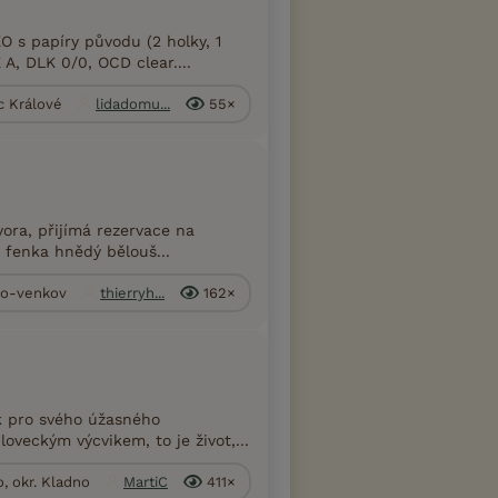
 s papíry původu (2 holky, 1
A, DLK 0/0, OCD clear....
c Králové
lidadomu...
55×
ora, přijímá rezervace na
. fenka hnědý bělouš...
rno-venkov
thierryh...
162×
k pro svého úžasného
oveckým výcvikem, to je život,...
, okr. Kladno
MartiC
411×