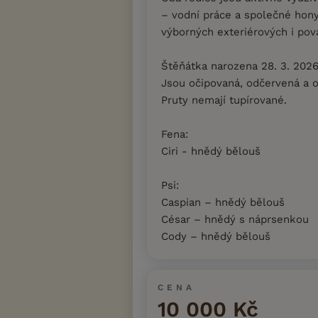
– vodní práce a společné hon
výborných exteriérových i pov
Štěňátka narozena 28. 3. 202
Jsou očipovaná, odčervená a 
Pruty nemají tupírované.
Fena:
Ciri - hnědý bělouš
Psi:
Caspian – hnědý bělouš
César – hnědý s náprsenkou
Cody – hnědý bělouš
CENA
10 000 Kč