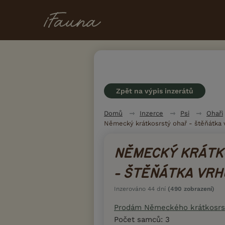
Zpět na výpis inzerátů
Domů
Inzerce
Psi
Ohaři
Německý krátkosrstý ohař - štěňátka vr
NĚMECKÝ KRÁTK
- ŠTĚŇÁTKA VRHU 
Inzerováno 44 dní
(490 zobrazení)
Prodám Německého krátkosrs
Počet samců: 3