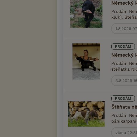
Německý k
Prodám Něme
kluk). Štěňa
1.8.2026 0
PRODÁM
Německý k
Prodám Něme
štěňátka NKO
3.8.2026 1
PRODÁM
Štěňata n
Prodám Něme
páníka/panič
včera 22:3