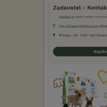
Zadavatel - Kontak
KavalecJo
(další inzeráty od tohot
Pro zobrazení telefonu se přihl
Březejc, okr. Žďár nad Sázav
Napišt