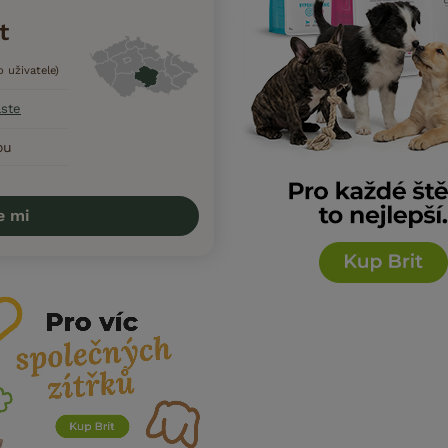
t
o uživatele)
aste
ou
e mi