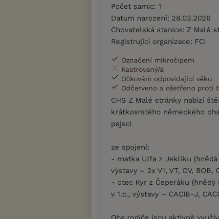
Počet samic: 1
Datum narození: 28.03.2026
Chovatelská stanice: Z Malé s
Registrující organizace: FCI
Označení mikročipem
Kastrovaný/á
Očkování odpovídající věku
Odčerveno a ošetřeno proti
CHS Z Malé stránky nabízí ště
krátkosrstého německého ohař
pejsci
ze spojení:
- matka Ulfa z Jeklíku (hnědá 
výstavy – 2x V1, VT, OV, BOB, 
- otec Kyr z Čeperáku (hnědý b
v 1.c., výstavy – CACIB-J, CA
Oba rodiče jsou aktivně využív