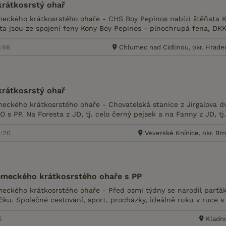
rátkosrstý ohař
ckého krátkosrstého ohaře - CHS Boy Pepinos nabízí štěňata KO
ta jsou ze spojení feny Kony Boy Pepinos - plnochrupá fena, DKK 
7:46
Chlumec nad Cidlinou, okr. Hrade
rátkosrstý ohař
ckého krátkosrstého ohaře - Chovatelská stanice z Jirgalova dv
 s PP. Na Foresta z JD, tj. celo černý pejsek a na Fanny z JD, tj
6:20
Veverské Knínice, okr. B
ěmeckého krátkosrstého ohaře s PP
ckého krátkosrstého ohaře - Před osmi týdny se narodil parťá
ku. Společné cestování, sport, procházky, ideálně ruku v ruce s l
5
Kladno