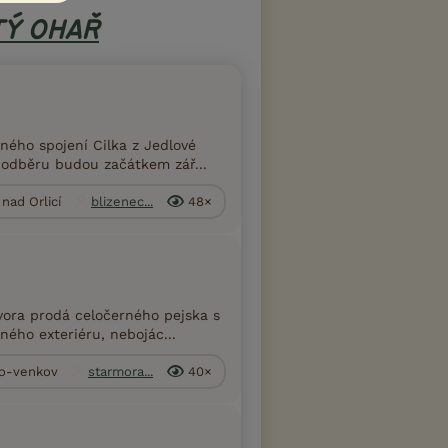
Ý OHAŘ
ého spojení Cilka z Jedlové
 odběru budou začátkem zář...
 nad Orlicí
blizenec...
48×
vora prodá celočerného pejska s
ého exteriéru, nebojác...
no-venkov
starmora...
40×