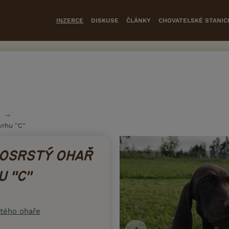
INZERCE
DISKUSE
ČLÁNKY
CHOVATELSKÉ STANIC
hu ''C''
OSRSTÝ OHAŘ
''C''
tého ohaře