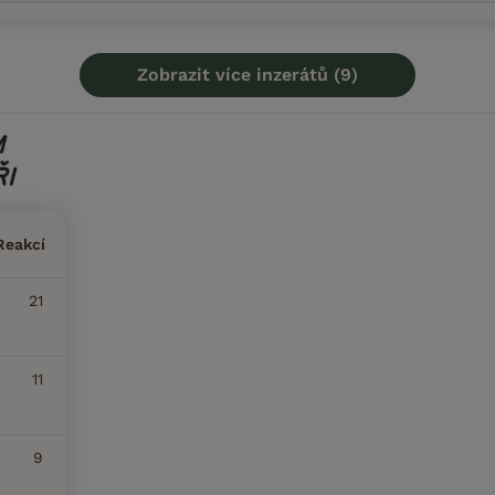
Zobrazit více inzerátů (9)
M
I
Reakcí
21
11
9