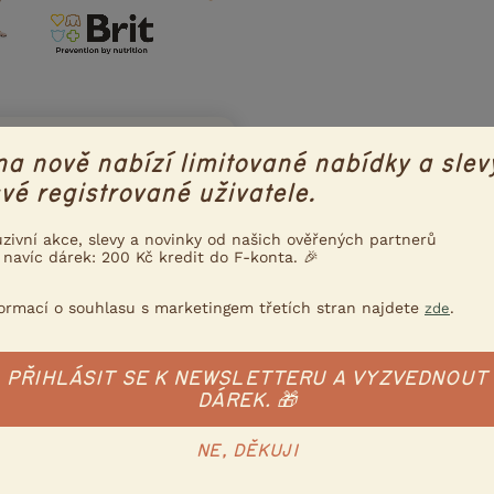
na nově nabízí limitované nabídky a slev
vé registrované uživatele.
ce konzultujeme s Nadací
uzivní akce, slevy a novinky od našich ověřených partnerů
una drží krok s aktuální
 navíc dárek: 200 Kč kredit do F-konta. 🎉
ního a etického chovu
formací o souhlasu s marketingem třetích stran najdete
.
zde
 víc
PŘIHLÁSIT SE K NEWSLETTERU A VYZVEDNOUT
DÁREK. 🎁
Poslat inzerát e-mailem
nzerát
NE, DĚKUJI