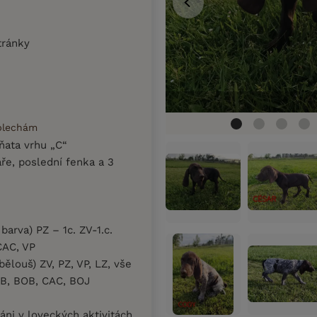
tránky
 blechám
ňata vrhu „C“
e, poslední fenka a 3
barva) PZ – 1c. ZV-1.c.
CAC, VP
ělouš) ZV, PZ, VP, LZ, vše
CIB, BOB, CAC, BOJ
áni v loveckých aktivitách