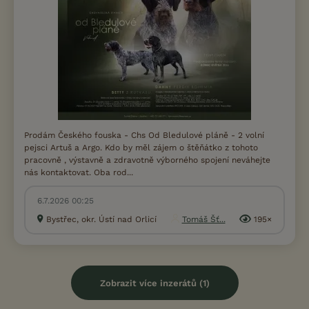
Prodám Českého fouska - Chs Od Bledulové pláně - 2 volní
pejsci Artuš a Argo. Kdo by měl zájem o štěňátko z tohoto
pracovně , výstavně a zdravotně výborného spojení neváhejte
nás kontaktovat. Oba rod...
6.7.2026 00:25
Bystřec, okr. Ústí nad Orlicí
Tomáš Šť...
195×
Zobrazit více inzerátů (1)