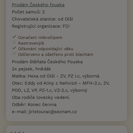
Prodám Českého fouska
Počet samců: 2
Chovatelská stanice: od Olší
Registrující organizace: FCI
Označení mikročipem
Kastrovaný/á
Očkování odpovídající věku
Odčerveno a ošetřeno proti blechám
Prodám štěňata Českého Fouska
2x pejsek, hnědák
Matka: Hexa od Olší - ZV, PZ I.c, výborná
Otec: Eddy od Aliny z Nehvizd – MFH-2.c, ZV,
POD, LZ, VP, PZ-1.c, VZ-2.c, výborný
Oba rodiče lovecky vedeni.
Odběr: Konec června
e-mail: jiristourac@seznam.cz
CENA