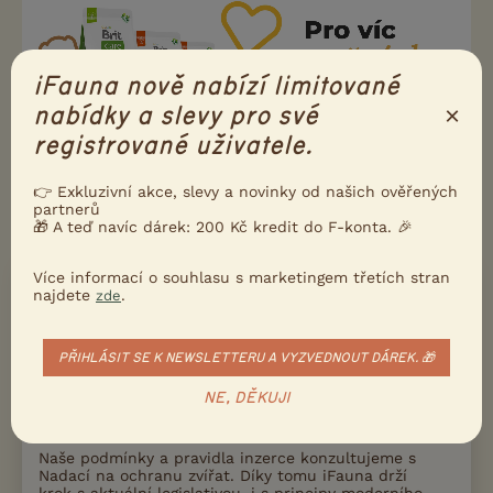
iFauna nově nabízí limitované
×
nabídky a slevy pro své
registrované uživatele.
👉 Exkluzivní akce, slevy a novinky od našich ověřených
partnerů
🎁 A teď navíc dárek: 200 Kč kredit do F-konta. 🎉
Více informací o souhlasu s marketingem třetích stran
najdete
.
zde
Na zvířatech záleží
PŘIHLÁSIT SE K NEWSLETTERU A VYZVEDNOUT DÁREK. 🎁
NE, DĚKUJI
Naše podmínky a pravidla inzerce konzultujeme s
Nadací na ochranu zvířat. Díky tomu iFauna drží