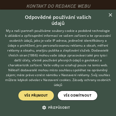
KONTAKT DO REDAKCE WEBU
×
redakce@ifauna.cz
Odpovědné používání vašich
nonstop
údajů
My a naši partneři používáme soubory cookie a podobné technologie
k ukládání a zpřístupnění informací ve vašem zařízení a ke zpracování
osobních údajů, jako je vaše IP adresa, jedinečné identifikátory a
údaje o prohlížení, pro personalizovanou reklamu a obsah, měření
DOMOVSKÁ STRÁNKA
reklamy a obsahu, analýzu publika a zlepšování služeb.
Dodavatelé
INZERCE
třetích stran (1866)
mohou vaše údaje zpracovávat také pro tyto i
Hledáte zvířecího kamaráda?
další účely, včetně používání přesných údajů o geolokaci a
DISKUSE
Zdarma vám poradí
charakteristik zařízení. Vaše volby se vztahují pouze na tento web.
VETERINÁŘ ONLINE
ČLÁNKY
Někteří dodavatelé mohou místo souhlasu spoléhat na oprávněný
CHOVATELSKÉ STANICE
KONZULTOVAT S
zájem; máte právo vznést námitku v
Nastavení reklamy
. Svůj souhlas
VETERINÁŘEM
můžete kdykoli odvolat v
Nastavení cookies
.
Zásady ochrany osobních
ATLAS
údajů
VÝBĚR VHODNÉHO PLEMENE
VŠE PŘIJMOUT
VŠE ODMÍTNOUT
O nás
PŘIZPŮSOBIT
Kontakt
Možnosti zvýraznění inzerátů