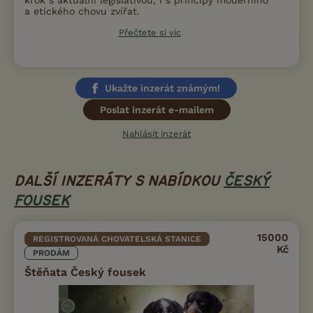
krok s aktuální legislativou, i s principy moderního
a etického chovu zvířat.
Přečtete si víc
Ukažte inzerát známým!
Poslat inzerát e-mailem
Nahlásit inzerát
DALŠÍ INZERÁTY S NABÍDKOU
ČESKÝ
FOUSEK
15000
REGISTROVANÁ CHOVATELSKÁ STANICE
Kč
PRODÁM
Štěňata Český fousek