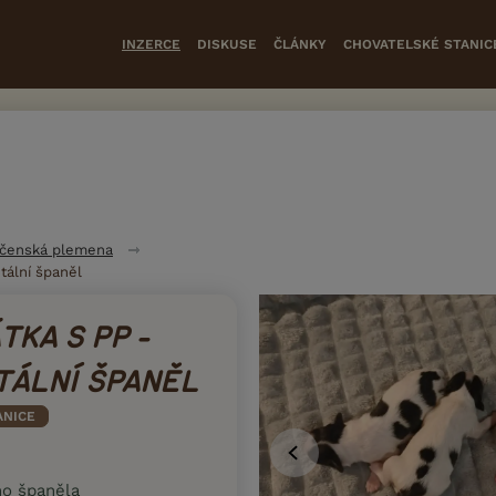
INZERCE
DISKUSE
ČLÁNKY
CHOVATELSKÉ STANIC
čenská plemena
tální španěl
TKA S PP -
TÁLNÍ ŠPANĚL
ANICE
ho španěla