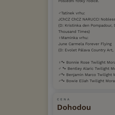
Poslední fotky rodiče.
♂️Tatínek vrhu:
JChCZ ChCZ NARUCCI Nobles
(D: Kristinka den Pompadour, S
Thousand Times)
♀️Maminka vrhu:
June Carmela Forever Flying
(D: Evolet Pálava Country Art,
♀️🐾 Bonnie Rose Twilight Mor
♂️ 🐾 Bentley Alaric Twilight M
♂️🐾 Benjamin Marco Twilight M
♂️🐾 Bowie Eliah Twilight Morav
CENA
Dohodou