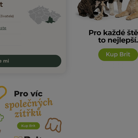
t
živatele)
aste
e mi