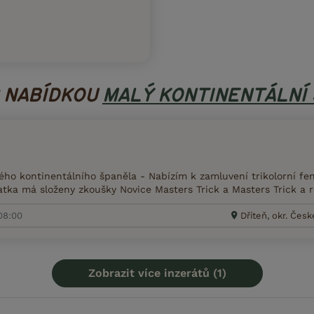
S NABÍDKOU
MALÝ KONTINENTÁLNÍ
ho kontinentálního španěla - Nabízím k zamluvení trikolorní fen
tka má složeny zkoušky Novice Masters Trick a Masters Trick a r
08:00
Dříteň, okr. Čes
Zobrazit více inzerátů (1)