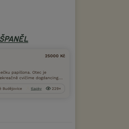
 ŠPANĚL
25000 Kč
ečku papillona. Otec je
ekreačně cvičíme dogdancing....
ké Budějovice
tlapky
229×