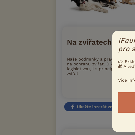
iFau
Na zvířatech záleží
pro s
Naše podmínky a pravidla inzer
👉 Exkl
na ochranu zvířat. Díky tomu iFa
🎁 A teď
legislativou, i s principy moder
zvířat.
Více in
Přečtete si
Ukažte inzerát známým!
Nahlásit i