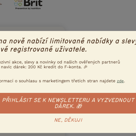
na nově nabízí limitované nabídky a slev
vé registrované uživatele.
ce konzultujeme s Nadací
uzivní akce, slevy a novinky od našich ověřených partnerů
una drží krok s aktuální
 navíc dárek: 200 Kč kredit do F-konta. 🎉
ního a etického chovu
formací o souhlasu s marketingem třetích stran najdete
.
zde
 víc
PŘIHLÁSIT SE K NEWSLETTERU A VYZVEDNOUT
DÁREK. 🎁
Poslat inzerát e-mailem
nzerát
NE, DĚKUJI