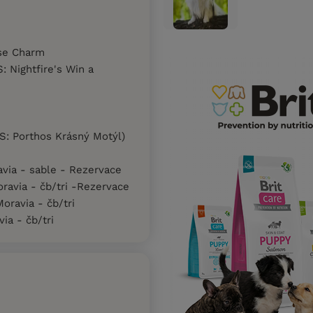
se Charm
: Nightfire's Win a
 S: Porthos Krásný Motýl)
avia - sable - Rezervace
oravia - čb/tri -Rezervace
oravia - čb/tri
ia - čb/tri