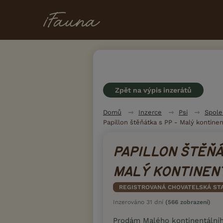
Zpět na výpis inzerátů
Domů
Inzerce
Psi
Spole
Papillon štěňátka s PP - Malý kontinen
PAPILLON ŠTĚŇÁ
MALÝ KONTINEN
REGISTROVANÁ CHOVATELSKÁ ST
Inzerováno 31 dní
(566 zobrazení)
Prodám Malého kontinentální