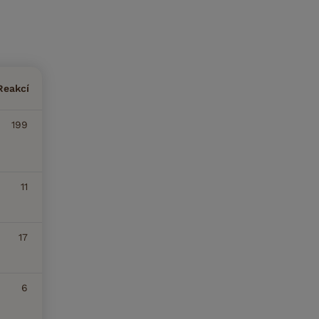
Reakcí
199
11
17
6