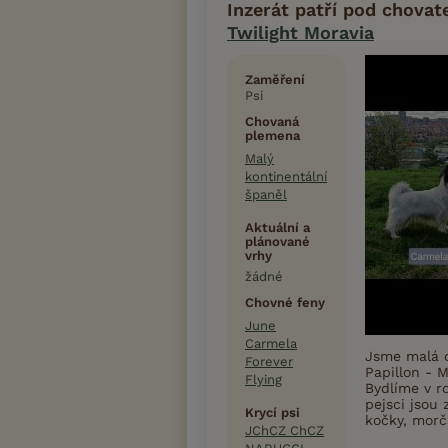
Inzerát patří pod chovat
Twilight Moravia
Zaměření
Psi
Chovaná
plemena
Malý
kontinentální
španěl
Aktuální a
plánované
vrhy
žádné
Chovné feny
June
Carmela
Jsme malá 
Forever
Papillon - M
Flying
Bydlíme v 
pejsci jsou 
Krycí psi
kočky, morč
JChCZ ChCZ