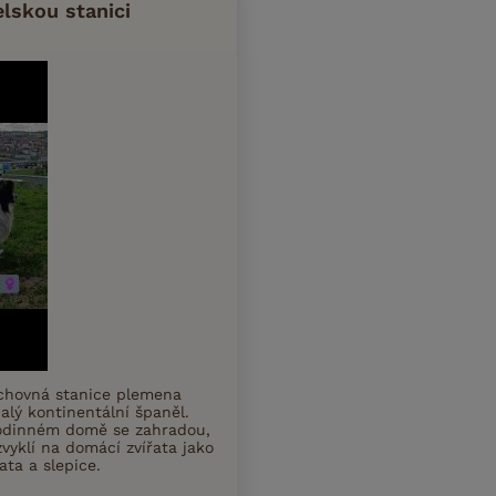
elskou stanici
chovná stanice plemena
alý kontinentální španěl.
rodinném domě se zahradou,
zvyklí na domácí zvířata jako
ata a slepice.