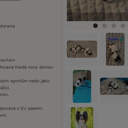
 Moravia
 blechám
 Moravia hledá nový domov
psím sportům nebo jako
áčci.
amin.
čipovaná s EU pasem.
vní.