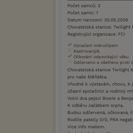
Počet samců: 3
Počet samic: 1
Datum narození: 30.05.2026
Chovatelská stanice: Twilight
Registrující organizace: FCI
Označení mikročipem
Kastrovaný/á
Očkování odpovídající věku
Odčerveno a ošetřeno proti
Chovatelská stanice Twilight
pro naše štěňátka.
Vhodné k výstavám, chovu, k 
úžasní společníci a rodinný mil
Volní dva pejsci Bowie a Benj
K odběru začátkem srpna.
Budou odčervená, očkovaná, 
Rodiče patelly 0/0, PRA negati
Více info mailem.