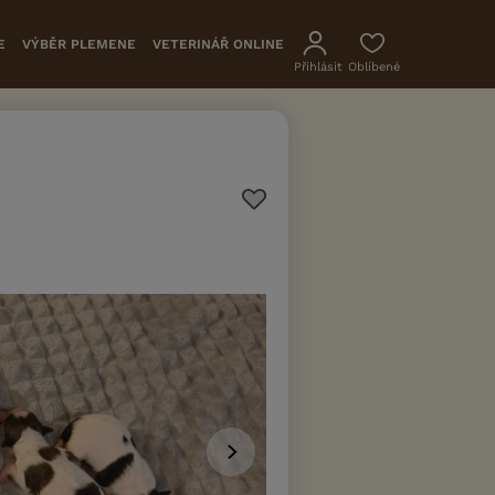
E
VÝBĚR PLEMENE
VETERINÁŘ ONLINE
Přihlásit
Oblíbené