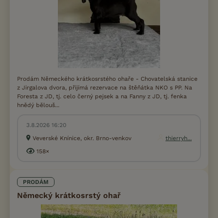
Prodám Německého krátkosrstého ohaře - Chovatelská stanice
z Jirgalova dvora, přijímá rezervace na štěňátka NKO s PP. Na
Foresta z JD, tj. celo černý pejsek a na Fanny z JD, tj. fenka
hnědý bělouš...
3.8.2026 16:20
Veverské Knínice, okr. Brno-venkov
thierryh...
158×
PRODÁM
Německý krátkosrstý ohař