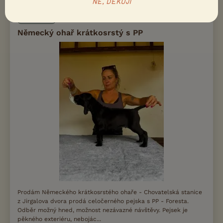
NE, DĚKUJI
PRODÁM
Německý ohař krátkosrstý s PP
Prodám Německého krátkosrstého ohaře - Chovatelská stanice
z Jirgalova dvora prodá celočerného pejska s PP - Foresta.
Odběr možný hned, možnost nezávazné návštěvy. Pejsek je
pěkného exteriéru, nebojác...