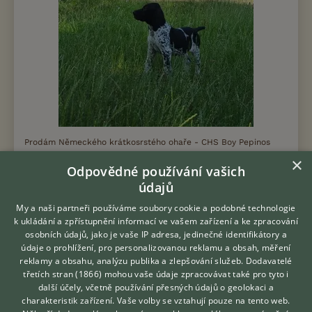
Prodám Německého krátkosrstého ohaře - CHS Boy Pepinos
nabízí štěňátka německého krátkosrstého ohaře. Oba rodiče
×
jsou využíváni k lovecké práci. Na výchovu dohlíží starostlivá
Odpovědné používání vašich
maminka Kony Boy Pepino...
údajů
My a naši partneři používáme soubory cookie a podobné technologie
5.7.2026 20:39
k ukládání a zpřístupnění informací ve vašem zařízení a ke zpracování
Chlumec nad Cidlinou, okr. Hradec Králové
osobních údajů, jako je vaše IP adresa, jedinečné identifikátory a
lidadomu...
219×
údaje o prohlížení, pro personalizovanou reklamu a obsah, měření
reklamy a obsahu, analýzu publika a zlepšování služeb.
Dodavatelé
třetích stran (1866)
mohou vaše údaje zpracovávat také pro tyto i
Hledáte zvířecího kamaráda?
další účely, včetně používání přesných údajů o geolokaci a
Zdarma vám poradí
charakteristik zařízení. Vaše volby se vztahují pouze na tento web.
VETERINÁŘ ONLINE
Zobrazit více inzerátů (8)