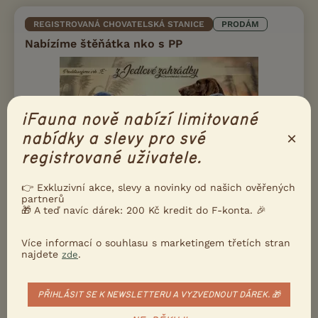
REGISTROVANÁ CHOVATELSKÁ STANICE
PRODÁM
Nabízíme štěňátka nko s PP
iFauna nově nabízí limitované
×
nabídky a slevy pro své
registrované uživatele.
👉 Exkluzivní akce, slevy a novinky od našich ověřených
partnerů
🎁 A teď navíc dárek: 200 Kč kredit do F-konta. 🎉
Prodám Německého krátkosrstého ohaře - Nabízíme krásná
štěňátka z výborného spojení Cilka z Jedlové zahrádky a Apollo
de la Rambla Chupa. Štěňátka jsou narozena 7.7. 2026 a k
Více informací o souhlasu s marketingem třetích stran
odběru budou začátkem zář...
najdete
.
zde
3.8.2026 14:44
PŘIHLÁSIT SE K NEWSLETTERU A VYZVEDNOUT DÁREK. 🎁
Choceň, okr. Ústí nad Orlicí
blizenec...
45×