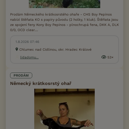
Prodám Německého krátkosrstého ohaře - CHS Boy Pepinos
nabízí štěňata KO s papíry původu (2 holky, 1 kluk). Štěňata jsou
ze spojení feny Kony Boy Pepinos - plnochrupá fena, DKK A, DLK
0/0, OCD clear....
1.8.2026 07:46
Chlumec nad Cidlinou, okr. Hradec Králové
lidadomu...
53×
PRODÁM
Německý krátkosrstý ohař