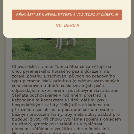
PŘIHLÁSIT SE K NEWSLETTERU A VYZVEDNOUT DÁREK. 🎁
NE, DĚKUJI
Chovatelská stanice Tunica Alba se zaměřuje na
chov pyrenejského horského psa s důrazem na
zdraví, povahu a zachování původního pracovního
typu plemene. Naší prioritou je odchov vyrovnaných,
sebevědomých a dobře socializovaných psů s
odpovídajícím exteriérem i povahovými vlastnostmi.
Štěňata odchováváme v rodinném prostředí s
každodenním kontaktem s lidmi, dalšími psy i
hospodářskými zvířaty. Velký důraz klademe na
přirozenou socializaci a postupné seznamování s
běžným provozem farmy, aby měla dobrý základ pro
budoucí život. Při chovu vybíráme spojení s ohledem
na zdraví, genetickou variabilitu a typičnost
plemene, většinou s využitím zahraničních linií.
Novým majitelům nabízíme chovatelský servis,