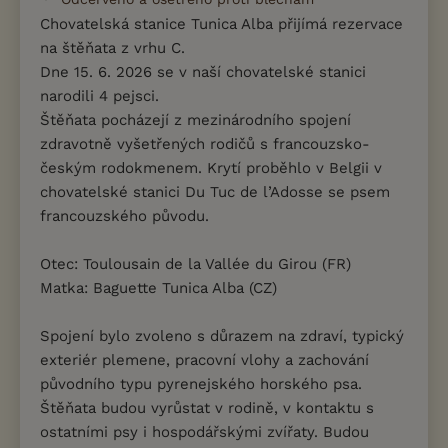
Chovatelská stanice Tunica Alba přijímá rezervace
na štěňata z vrhu C.
Dne 15. 6. 2026 se v naší chovatelské stanici
narodili 4 pejsci.
Štěňata pocházejí z mezinárodního spojení
zdravotně vyšetřených rodičů s francouzsko-
českým rodokmenem. Krytí proběhlo v Belgii v
chovatelské stanici Du Tuc de l’Adosse se psem
francouzského původu.
Otec: Toulousain de la Vallée du Girou (FR)
Matka: Baguette Tunica Alba (CZ)
Spojení bylo zvoleno s důrazem na zdraví, typický
exteriér plemene, pracovní vlohy a zachování
původního typu pyrenejského horského psa.
Štěňata budou vyrůstat v rodině, v kontaktu s
ostatními psy i hospodářskými zvířaty. Budou