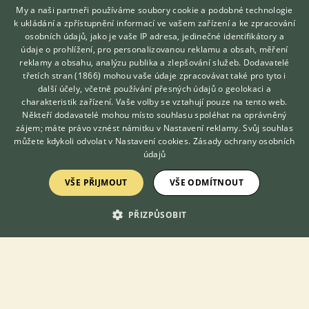
My a naši partneři používáme soubory cookie a podobné technologie
Martínkov, okr. Třebíč
Jan39
5×
k ukládání a zpřístupnění informací ve vašem zařízení a ke zpracování
osobních údajů, jako je vaše IP adresa, jedinečné identifikátory a
údaje o prohlížení, pro personalizovanou reklamu a obsah, měření
PRODÁM
reklamy a obsahu, analýzu publika a zlepšování služeb.
Dodavatelé
třetích stran (1866)
mohou vaše údaje zpracovávat také pro tyto i
Bílý Švýcarský Ovčák – štěňata
Hledáte zvířecího kamaráda?
další účely, včetně používání přesných údajů o geolokaci a
Zdarma vám poradí
charakteristik zařízení. Vaše volby se vztahují pouze na tento web.
VETERINÁŘ ONLINE
Někteří dodavatelé mohou místo souhlasu spoléhat na oprávněný
KONZULTOVAT S
zájem; máte právo vznést námitku v
Nastavení reklamy
. Svůj souhlas
VETERINÁŘEM
můžete kdykoli odvolat v
Nastavení cookies
.
Zásady ochrany osobních
údajů
VŠE PŘIJMOUT
VŠE ODMÍTNOUT
PŘIZPŮSOBIT
Prodám Bílého švýcarské ovčáka - Na prodej štěňata plemene