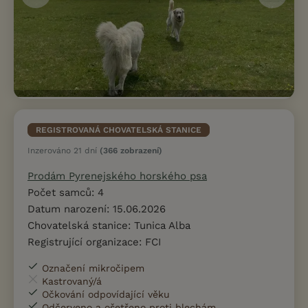
REGISTROVANÁ CHOVATELSKÁ STANICE
Inzerováno 21 dní
(366 zobrazení)
Prodám Pyrenejského horského psa
Počet samců: 4
Datum narození: 15.06.2026
Chovatelská stanice: Tunica Alba
Registrující organizace: FCI
Označení mikročipem
Kastrovaný/á
Očkování odpovídající věku
Odčerveno a ošetřeno proti blechám