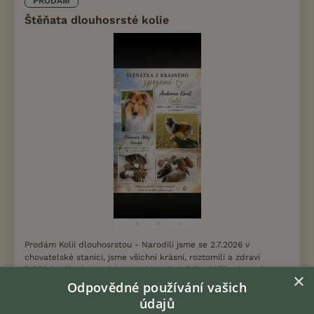
PRODÁM
Štěňata dlouhosrsté kolie
Prodám Kolii dlouhosrstou - Narodili jsme se 2.7.2026 v
chovatelské stanici, jsme všichni krásní, roztomilí a zdraví
štěňátka dlouhosrsté kolie. Pár z nás ještě vyhlíží své nové
×
domovy a páníčky, takž...
Odpovědné používání vašich
údajů
dnes 10:30