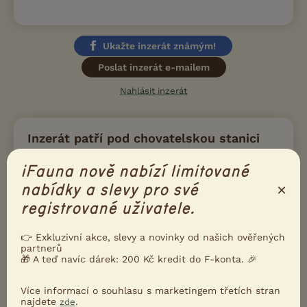
Ukažte inzerát známým!
Poslat inzerát e-mailem
Nahlásit inzerát
Inzerát patří pod chovatelskou stanici
Tunica Alba
iFauna nově nabízí limitované
Zaměření
×
nabídky a slevy pro své
Psi
registrované uživatele.
Chovaná plemena
Pyrenejský horský pes
👉 Exkluzivní akce, slevy a novinky od našich ověřených
Velškorgi - pembroke
partnerů
🎁 A teď navíc dárek: 200 Kč kredit do F-konta. 🎉
Aktuální a plánované vrhy
žádné
Více informací o souhlasu s marketingem třetích stran
najdete
.
zde