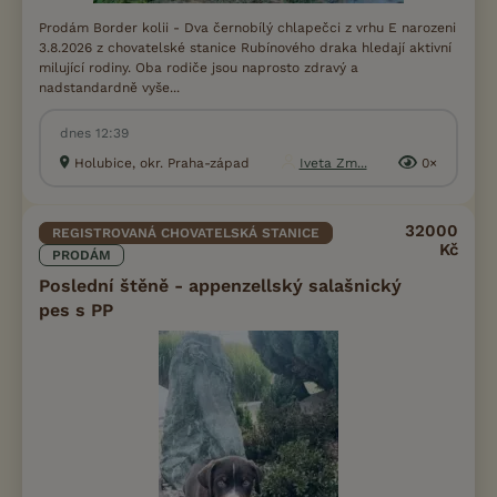
Prodám Border kolii - Dva černobílý chlapečci z vrhu E narozeni
3.8.2026 z chovatelské stanice Rubínového draka hledají aktivní
milující rodiny. Oba rodiče jsou naprosto zdravý a
nadstandardně vyše...
dnes 12:39
Holubice, okr. Praha-západ
Iveta Zm...
0×
32000
REGISTROVANÁ CHOVATELSKÁ STANICE
Kč
PRODÁM
Poslední štěně - appenzellský salašnický
pes s PP