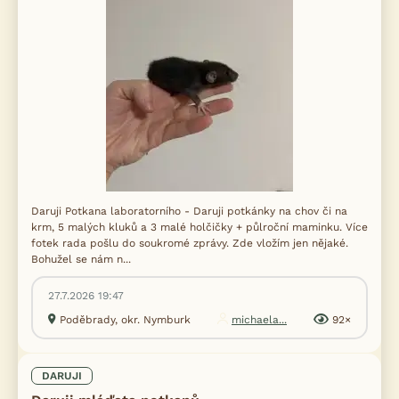
Daruji Potkana laboratorního - Daruji potkánky na chov či na
krm, 5 malých kluků a 3 malé holčičky + půlroční maminku. Více
fotek rada pošlu do soukromé zprávy. Zde vložím jen nějaké.
Bohužel se nám n...
27.7.2026 19:47
Poděbrady, okr. Nymburk
michaela...
92×
DARUJI