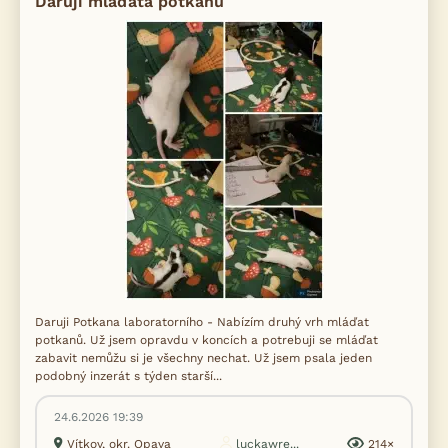
Daruji mláďata potkanů
Daruji Potkana laboratorního - Nabízím druhý vrh mláďat
potkanů. Už jsem opravdu v koncích a potrebuji se mláďat
zabavit nemůžu si je všechny nechat. Už jsem psala jeden
podobný inzerát s týden starší...
24.6.2026 19:39
Vítkov, okr. Opava
luckawre...
214×