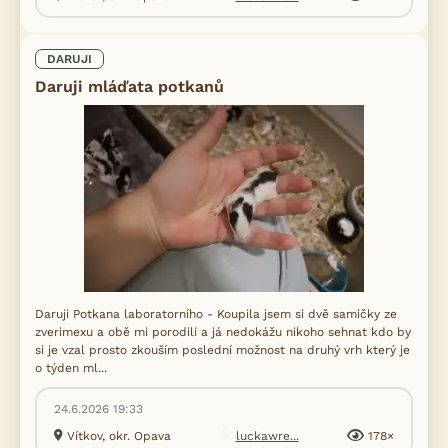
DARUJI
Daruji mláďata potkanů
Daruji Potkana laboratorního - Koupila jsem si dvě samičky ze
zverimexu a obě mi porodili a já nedokážu nikoho sehnat kdo by
si je vzal prosto zkouším poslední možnost na druhý vrh který je
o týden ml...
24.6.2026 19:33
Vítkov, okr. Opava
luckawre...
178×