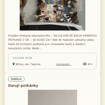
Prodám Potkana laboratorního - NEJLEVNĚJŠÍ BALÍK KRMNÝCH
POTKANŮ V ČR – 50 KUSŮ ZA 1 900 Kč Nabízím výhodný velký
balík 50 krmných potkanů pro chovatele hadů a dalších
terarijních zvířat. Balík...
5.8.2026 18:26
Bílina, okr. Teplice
mincepet...
47×
DARUJI
Daruji potkánky