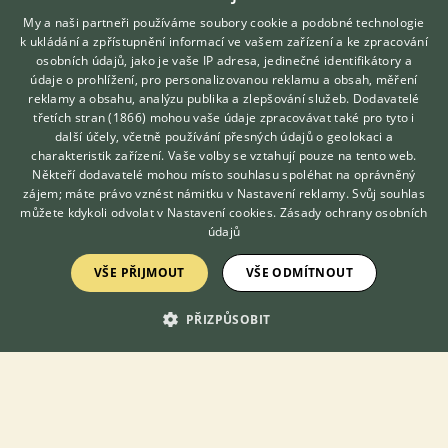
zvyklí na kontakt s čl...
My a naši partneři používáme soubory cookie a podobné technologie
k ukládání a zpřístupnění informací ve vašem zařízení a ke zpracování
včera 13:42
osobních údajů, jako je vaše IP adresa, jedinečné identifikátory a
Koněšín, okr. Třebíč
Jakub Ja...
256×
údaje o prohlížení, pro personalizovanou reklamu a obsah, měření
reklamy a obsahu, analýzu publika a zlepšování služeb.
Dodavatelé
třetích stran (1866)
mohou vaše údaje zpracovávat také pro tyto i
Hledáte zvířecího kamaráda?
další účely, včetně používání přesných údajů o geolokaci a
Zdarma vám poradí
charakteristik zařízení. Vaše volby se vztahují pouze na tento web.
VETERINÁŘ ONLINE
Zobrazit více inzerátů (5)
Někteří dodavatelé mohou místo souhlasu spoléhat na oprávněný
KONZULTOVAT S
zájem; máte právo vznést námitku v
Nastavení reklamy
. Svůj souhlas
VETERINÁŘEM
můžete kdykoli odvolat v
Nastavení cookies
.
Zásady ochrany osobních
DISKUSE O POTKANOVI LABORATORNÍM
údajů
VŠE PŘIJMOUT
VŠE ODMÍTNOUT
Téma
PŘIZPŮSOBIT
Potkan - zápach
19.5.2020 22:33
8
reakcí
Hobby chov potkanů
25.4.2019 15:52
10
reakcí