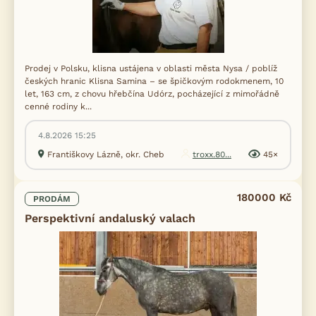
Prodej v Polsku, klisna ustájena v oblasti města Nysa / poblíž
českých hranic Klisna Samina – se špičkovým rodokmenem, 10
let, 163 cm, z chovu hřebčína Udórz, pocházející z mimořádně
cenné rodiny k...
4.8.2026 15:25
Františkovy Lázně, okr. Cheb
troxx.80...
45×
180000 Kč
PRODÁM
Perspektivní andaluský valach