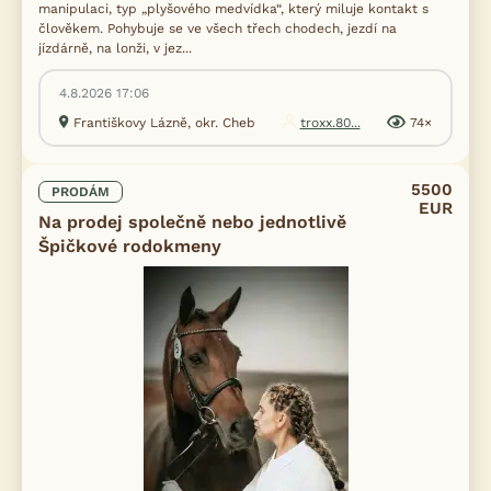
manipulaci, typ „plyšového medvídka“, který miluje kontakt s
člověkem. Pohybuje se ve všech třech chodech, jezdí na
jízdárně, na lonži, v jez...
4.8.2026 17:06
Františkovy Lázně, okr. Cheb
troxx.80...
74×
5500
PRODÁM
EUR
Na prodej společně nebo jednotlivě
Špičkové rodokmeny