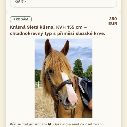
51×
350
PRODÁM
EUR
Krásná 9letá klisna, KVH 155 cm –
chladnokrevný typ s příměsí slezské krve.
Kůň se zlatým srdcem ❤️. Opravdový aněl na ošetřování i