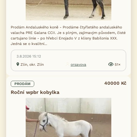
Prodám Andaluského koně - Prodáme čtyřletého andaluského
valacha PRE Galana CCII. Je s plným, zajímavým původem, čisté
cartujano linie - po hřebci Enojado V z klisny Babilonia XXX.
Jedná se o kvalitní...
3.8.2026 15:12
Zlín, okr. Zlín
orsavova
51×
40000 Kč
PRODÁM
Roční wpbr kobylka