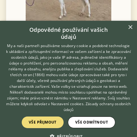
×
Odpovědné používání vašich
údajů
My a naši partneři používáme soubory cookie a podobné technologie
k ukládání a zpřístupnění informací ve vašem zařízení a ke zpracování
Prodám Welsh part bred - Prodám roční WPBR kobylku, otec:
osobních údajů, jako je vaše IP adresa, jedinečné identifikátory a
WMP hřebcem Ysselvliedts Salvatore z Holandska. Matka: WPBR
údaje o prohlížení, pro personalizovanou reklamu a obsah, měření
Viki. Předpoklad v dospělosti cca 125cm. Moc hodná a
reklamy a obsahu, analýzu publika a zlepšování služeb.
Dodavatelé
kontaktní. Zvyklá na děti, ve...
třetích stran (1866)
mohou vaše údaje zpracovávat také pro tyto i
Hledáte zvířecího kamaráda?
další účely, včetně používání přesných údajů o geolokaci a
Zdarma vám poradí
2.8.2026 15:37
charakteristik zařízení. Vaše volby se vztahují pouze na tento web.
VETERINÁŘ ONLINE
Praha, okr. Hlavní město Praha
kudiball...
50×
Někteří dodavatelé mohou místo souhlasu spoléhat na oprávněný
KONZULTOVAT S
zájem; máte právo vznést námitku v
Nastavení reklamy
. Svůj souhlas
VETERINÁŘEM
můžete kdykoli odvolat v
Nastavení cookies
.
Zásady ochrany osobních
údajů
Zobrazit více inzerátů (74)
VŠE PŘIJMOUT
VŠE ODMÍTNOUT
PŘIZPŮSOBIT