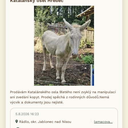
Katalánský osel Hřebec
Prodávám Katalánského osla 9letého není zvyklý na manipulaci
ani zvedání kopyt. Prodej spěchá z rodinných důvodů.Nemá
výcvik a dokumenty jsou nejisté.
5.8.2026 16:23
Rádlo, okr. Jablonec nad Nisou
lamacova...