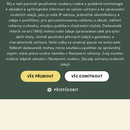
My a naši partneři používáme soubory cookie a podobné technologie
dobrými kopyty a krásnou vrannou barvou. Dovoluji si vám
k ukládání a zpřístupnění informací ve vašem zařízení a ke zpracování
představit naše letošní hříbata...
osobních údajů, jako je vaše IP adresa, jedinečné identifikátory a
údaje o prohlížení, pro personalizovanou reklamu a obsah, měření
22.6.2026 17:20
reklamy a obsahu, analýzu publika a zlepšování služeb.
Dodavatelé
Svojek, okr. Semily
Pawy
190×
třetích stran (1866)
mohou vaše údaje zpracovávat také pro tyto i
Hledáte zvířecího kamaráda?
další účely, včetně používání přesných údajů o geolokaci a
Zdarma vám poradí
charakteristik zařízení. Vaše volby se vztahují pouze na tento web.
VETERINÁŘ ONLINE
Někteří dodavatelé mohou místo souhlasu spoléhat na oprávněný
PRODÁM
KONZULTOVAT S
zájem; máte právo vznést námitku v
Nastavení reklamy
. Svůj souhlas
Líbivá kobylka
VETERINÁŘEM
můžete kdykoli odvolat v
Nastavení cookies
.
Zásady ochrany osobních
údajů
VŠE PŘIJMOUT
VŠE ODMÍTNOUT
PŘIZPŮSOBIT