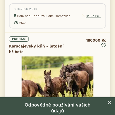
30.6.2026 23:13
Bělá nad Radbuzou, okr. Domažlice
Belko Pe...
266×
PRODÁM
180000 Kč
Karačajevský kůň - letošní
hříbata
×
Odpovědné používání vašich
údajů
KARAČAJEVSKÝ KŮŇ, vzácné a odolné plemeno ze severního
Kavkazu s dobrou stavbou, minimálními krmnými nároky,