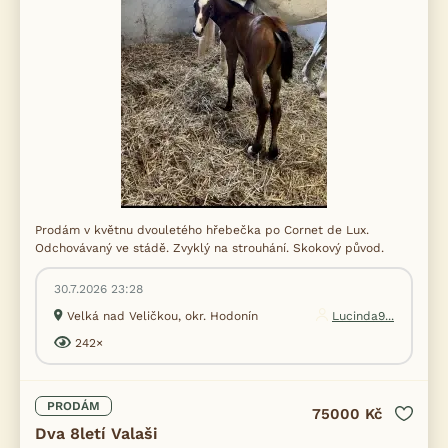
Prodám v květnu dvouletého hřebečka po Cornet de Lux.
Odchovávaný ve stádě. Zvyklý na strouhání. Skokový původ.
30.7.2026 23:28
Velká nad Veličkou, okr. Hodonín
Lucinda9...
242×
PRODÁM
75000 Kč
Dva 8letí Valaši