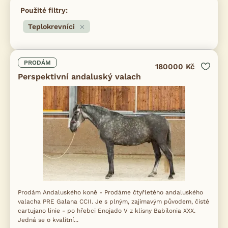
Použité filtry:
Teplokrevníci
PRODÁM
180000 Kč
Perspektivní andaluský valach
Prodám Andaluského koně - Prodáme čtyřletého andaluského
valacha PRE Galana CCII. Je s plným, zajímavým původem, čisté
cartujano linie - po hřebci Enojado V z klisny Babilonia XXX.
Jedná se o kvalitní...