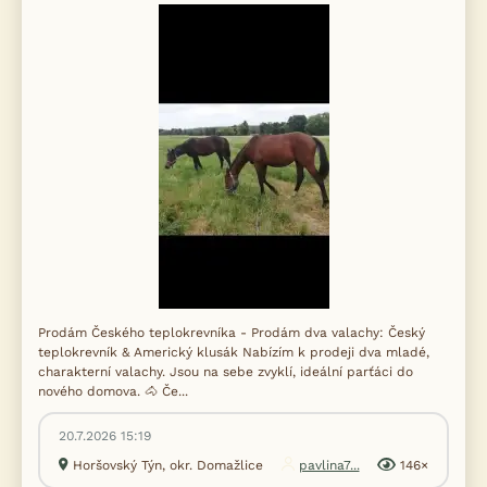
Prodám Českého teplokrevníka - Prodám dva valachy: Český
teplokrevník & Americký klusák Nabízím k prodeji dva mladé,
charakterní valachy. Jsou na sebe zvyklí, ideální parťáci do
nového domova. 🐴 Če...
20.7.2026 15:19
Horšovský Týn, okr. Domažlice
pavlina7...
146×