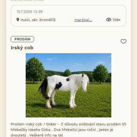
15.7.2026 13:39
Hulín, okr. Kroměříž
martinaj...
109×
PRODÁM
Irský cob
Prodám Irský cob / tinker - Z důvodu snižování stavu prodám tři
hřebečky Iskeho Coba . Dva hřebečci jsou roční , jeden je
dvouletý . Veškeré info na tel