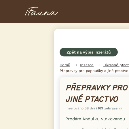
Zpět na výpis inzerátů
Domů
Inzerce
Okrasné ptac
Přepravky pro papoušky a jiné ptactvo
PŘEPRAVKY PRO
JINÉ PTACTVO
Inzerováno 58 dní
(163 zobrazení)
Prodám Andulku vlnkovanou