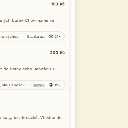
150 Kč
ůzných barev. Chov máme ve
aha-východ
Blanka a...
21×
200 Kč
zt do Prahy nebo Benešova u
, okr. Benešov
sartep
19×
é kusy, bez kroužků. Vhodné do