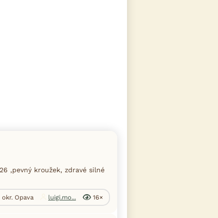
26 ,pevný kroužek, zdravé silné
 okr. Opava
luigi.mo...
16×