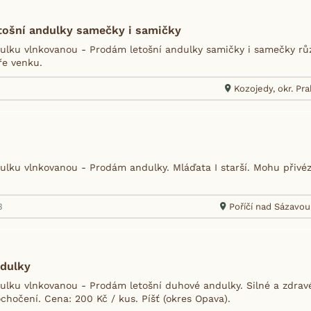
tošní andulky samečky i samičky
lku vlnkovanou - Prodám letošní andulky samičky i samečky r
éře venku.
Kozojedy, okr. Pr
lku vlnkovanou - Prodám andulky. Mláďata I starší. Mohu přivé
3
Poříčí nad Sázavou
dulky
lku vlnkovanou - Prodám letošní duhové andulky. Silné a zdrav
chočení. Cena: 200 Kč / kus. Píšť (okres Opava).