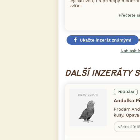
legislativou, i s principy moder
zvířat.
Přečtete si
Ukažte inzerát známým!
Nahlásit i
DALŠÍ INZERÁTY 
PRODÁM
Andulka Př
Prodám Andu
kusy. Opava
včera 20:1