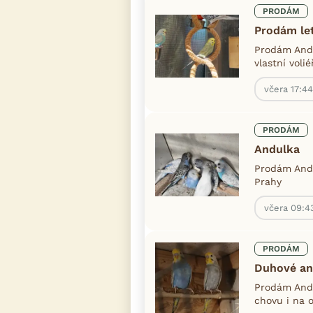
PRODÁM
Prodám le
Prodám Andu
vlastní voli
včera 17:44
PRODÁM
Andulka
Prodám Andu
Prahy
včera 09:4
PRODÁM
Duhové an
Prodám Andu
chovu i na o