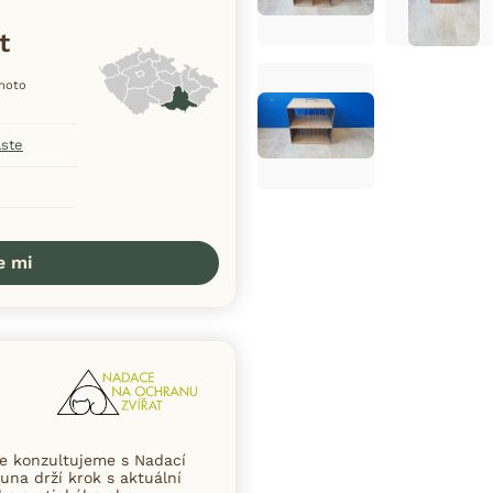
t
ohoto
aste
e mi
ce konzultujeme s Nadací
una drží krok s aktuální