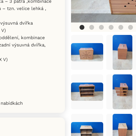
vka – 3 patra ,kombinace
– tzn. velice lehká ,
 výsuvná dvířka
 V)
 oddělení, kombinace
zadní výsuvná dvířka,
X V)
h nabídkách