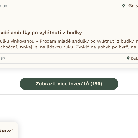
3:03
Píšť, 
adé andulky po vylétnutí z budky
lku vlnkovanou - Prodám mladé andulky po vylétnutí z budky, n
hočení, zvykají si na lidskou ruku. Zvyklé na pohyb po bytě, na p
:57
Dub
Zobrazit více inzerátů (156)
Reakcí