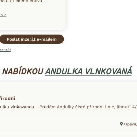
ního a etického chovu
 víc
Poslat inzerát e-mailem
nzerát
S NABÍDKOU
ANDULKA VLNKOVANÁ
írodní
lku vlnkovanou - Prodám Andulky čisté přírodni linie, líhnutí 4/
6
Opava,