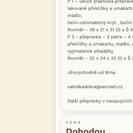
P 1 – velice praktická přepra
lakované překližky a umakartu 
madlo,
čelní odnímatelný kryt , boční
Rozměr - 38 x 21 x 31 (D x Š X
P 2 - přepravka – 2 patra – 4
překližky a umakartu, madlo, 
vyjímatelné přepážky
Rozměr - 32 x 24 x 32 (D x Š 
Jihovýchodně od Brna.
nabidkadobra@seznam.cz
Další přepravky v navazujícíc
CENA
Dohodou