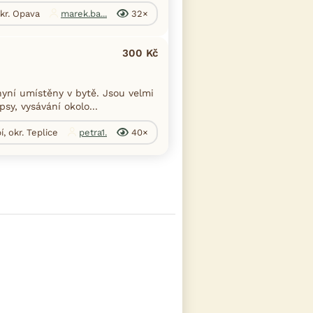
okr. Opava
marek.ba...
32×
300 Kč
yní umístěny v bytě. Jsou velmi
sy, vysávání okolo...
í, okr. Teplice
petra1.
40×